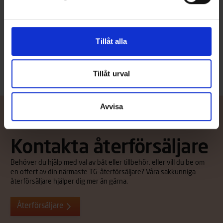
Färdas bra med en 5-15 hk:s utombordare men går även att ro
både från för- och mittbänk. Stabiliteten, användarvänligheten, de
goda köregenskaperna och hållbarheten gör Terhi 400 till en
trygg båt, både att införskaffa och att använda. Grön skrovfärg.
Tillåt alla
Läs mer
Tillåt urval
Avvisa
Kontakta återförsäljare
Behöver du hjälp med val av båt eller tillbehör, eller vill du be om
en offert av din närmaste TG-återförsäljare? Våra sakkunniga
återförsäljare hjälper dig mer än gärna.
Återförsäljare