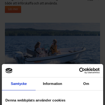
både att införskaffa och att använda.
Läs mer
Samtycke
Information
Om
TERHI 400 CC
PRIS FRÅN 8990 €
Terhi 400 CC är en smidig och stabil öppen båt utrustad med en
Denna webbplats använder cookies
praktisk mittpulpet. Pulpetlösningen ger utmärkt körkänsla och