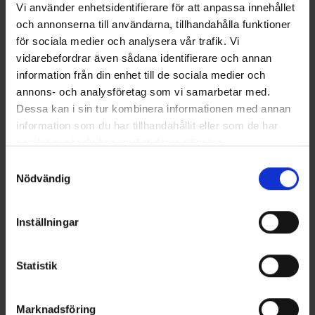
balanserad gång även när båten körs ensam, samtidigt som den
Vi använder enhetsidentifierare för att anpassa innehållet
möjliggör god rörlighet runtom i båten. 400 CC går glatt med en
och annonserna till användarna, tillhandahålla funktioner
utombordare på högst 20 hk, vilket innebär att båten inte kräver
för sociala medier och analysera vår trafik. Vi
båtregistrering.
vidarebefordrar även sådana identifierare och annan
Läs mer
information från din enhet till de sociala medier och
annons- och analysföretag som vi samarbetar med.
Dessa kan i sin tur kombinera informationen med annan
information som du har tillhandahållit eller som de har
samlat in när du har använt deras tjänster.
Samtyckesval
Nödvändig
Inställningar
Statistik
Terhi 400 Verde
PRIS FRÅN 2690 €
Den optimala stugbåten, som även passar bra som passbåt för
Marknadsföring
sjöfågeljägare eller för fiske. Pålitlig, enkel och lätthanterlig.