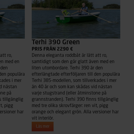
Terhi 390 Green
PRIS FRÅN 2290 €
tt ro,
Denna eleganta roddbåt är lätt att ro,
ven med en
samtidigt som den går glatt även med en
 den
liten utombordare. Terhi 390 är den
 den populära
efterlängtade efterföljaren till den populära
kades i mer
Terhi 385-modellen, som tillverkades i mer
d nästan
än 40 år och som kan skådas vid nästan
one på
varje stugstrand (eller åtminstone på
 tillgänglig
grannstranden). Terhi 390 finns tillgänglig
t, pigg
med tre olika skrovfärger: ren vit, pigg
ersioner har
orange och elegant grön. Alla versioner har
vit interiör.
Läs mer