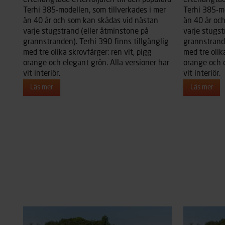
efterlängtade efterföljaren till den populära
efterlängtad
Terhi 385-modellen, som tillverkades i mer
Terhi 385-mo
än 40 år och som kan skådas vid nästan
än 40 år oc
varje stugstrand (eller åtminstone på
varje stugst
grannstranden). Terhi 390 finns tillgänglig
grannstrande
med tre olika skrovfärger: ren vit, pigg
med tre olik
orange och elegant grön. Alla versioner har
orange och e
vit interiör.
vit interiör.
Läs mer
Läs mer