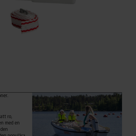
tt ro,
ven med en
 den