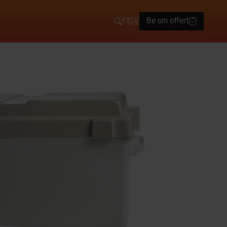
FI
SV
Be om offert
Sök