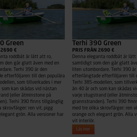
90 Green
Terhi 390 Green
 2690 €
PRIS FRÅN 2690 €
ta roddbåt är lätt att ro,
Denna eleganta roddbåt är lätt a
om den går glatt även med en
samtidigt som den går glatt ä
rdare. Terhi 390 är den
liten utombordare. Terhi 390 är
e efterföljaren till den populära
efterlängtade efterföljaren till
dellen, som tillverkades i mer
Terhi 385-modellen, som tillver
h som kan skådas vid nästan
än 40 år och som kan skådas vi
rand (eller åtminstone på
varje stugstrand (eller åtminst
n). Terhi 390 finns tillgänglig
grannstranden). Terhi 390 finns
a skrovfärger: ren vit, pigg
med tre olika skrovfärger: ren vi
legant grön. Alla versioner har
orange och elegant grön. Alla v
vit interiör.
Läs mer