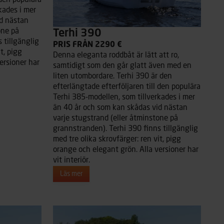
 den populära
kades i mer
d nästan
one på
Terhi 390
 tillgänglig
PRIS FRÅN 2290 €
t, pigg
Denna eleganta roddbåt är lätt att ro,
ersioner har
samtidigt som den går glatt även med en
liten utombordare. Terhi 390 är den
efterlängtade efterföljaren till den populära
Terhi 385-modellen, som tillverkades i mer
än 40 år och som kan skådas vid nästan
varje stugstrand (eller åtminstone på
grannstranden). Terhi 390 finns tillgänglig
med tre olika skrovfärger: ren vit, pigg
orange och elegant grön. Alla versioner har
vit interiör.
Läs mer