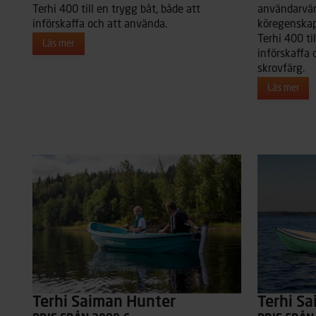
Terhi 400 till en trygg båt, både att
användarvän
införskaffa och att använda.
köregenskap
Terhi 400 ti
Läs mer
införskaffa 
skrovfärg.
Läs mer
Terhi Saiman Hunter
Terhi S