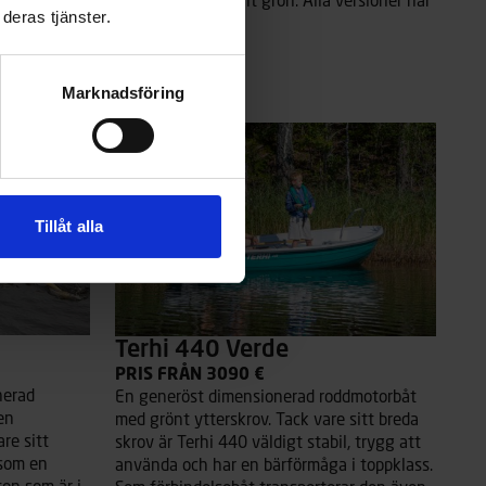
ersioner har
orange och elegant grön. Alla versioner har
deras tjänster.
vit interiör.
Läs mer
Marknadsföring
Tillåt alla
Terhi 440 Verde
PRIS FRÅN 3090 €
nerad
En generöst dimensionerad roddmotorbåt
en
med grönt ytterskrov. Tack vare sitt breda
re sitt
skrov är Terhi 440 väldigt stabil, trygg att
 som en
använda och har en bärförmåga i toppklass.