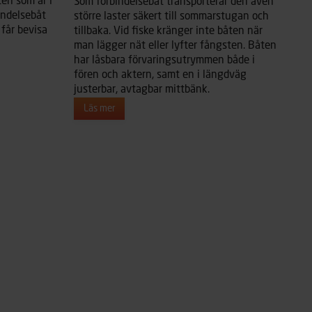
en som är i
Som förbindelsebåt transporterar den även
indelsebåt
större laster säkert till sommarstugan och
får bevisa
tillbaka. Vid fiske kränger inte båten när
man lägger nät eller lyfter fångsten. Båten
har låsbara förvaringsutrymmen både i
fören och aktern, samt en i längdväg
justerbar, avtagbar mittbänk.
Läs mer