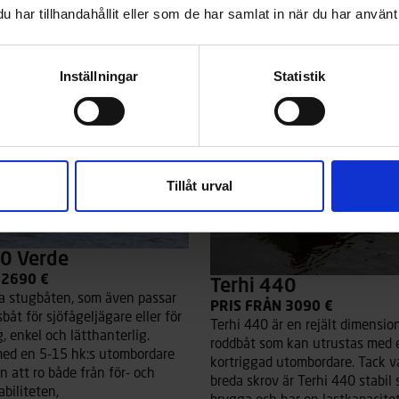
legant grön. Alla versioner har
orange och elegant grön. Alla v
har tillhandahållit eller som de har samlat in när du har använt 
vit interiör.
Läs mer
Inställningar
Statistik
Tillåt urval
00 Verde
 2690 €
Terhi 440
a stugbåten, som även passar
PRIS FRÅN 3090 €
båt för sjöfågeljägare eller för
Terhi 440 är en rejält dimensio
ig, enkel och lätthanterlig.
roddbåt som kan utrustas med 
med en 5-15 hk:s utombordare
kortriggad utombordare. Tack va
 att ro både från för- och
breda skrov är Terhi 440 stabil
abiliteten,