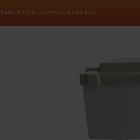
åtar
Tillbehör
Om Terhi
Återförsäljare
Webbutik
Motorbåtar
Roddbåtar
Jollar