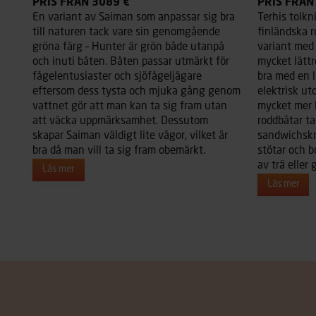
PRIS FRÅN 3089 €
PRIS FRÅN
En variant av Saiman som anpassar sig bra
Terhis tolkn
till naturen tack vare sin genomgående
finländska 
gröna färg – Hunter är grön både utanpå
variant med 
och inuti båten. Båten passar utmärkt för
mycket lätt
fågelentusiaster och sjöfågeljägare
bra med en l
eftersom dess tysta och mjuka gång genom
elektrisk ut
vattnet gör att man kan ta sig fram utan
mycket mer l
att väcka uppmärksamhet. Dessutom
roddbåtar ta
skapar Saiman väldigt lite vågor, vilket är
sandwichskr
bra då man vill ta sig fram obemärkt.
stötar och b
av trä eller 
Läs mer
Läs mer