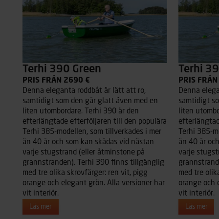
Terhi 390 Green
Terhi 3
PRIS FRÅN 2690 €
PRIS FRÅN
Denna eleganta roddbåt är lätt att ro,
Denna elegan
samtidigt som den går glatt även med en
samtidigt s
liten utombordare. Terhi 390 är den
liten utombo
efterlängtade efterföljaren till den populära
efterlängtad
Terhi 385-modellen, som tillverkades i mer
Terhi 385-mo
än 40 år och som kan skådas vid nästan
än 40 år oc
varje stugstrand (eller åtminstone på
varje stugst
grannstranden). Terhi 390 finns tillgänglig
grannstrande
med tre olika skrovfärger: ren vit, pigg
med tre olik
orange och elegant grön. Alla versioner har
orange och e
vit interiör.
vit interiör.
Läs mer
Läs mer