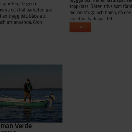
brygga och har en lastkapacitet
ligheten, de goda
toppklass. Båten trivs som förb
erna och hållbarheten gör
mellan stuga och hamn, då den 
ll en trygg båt, både att
sin stora bärkapacitet.
och att använda. Grön
Läs mer
aiman Verde