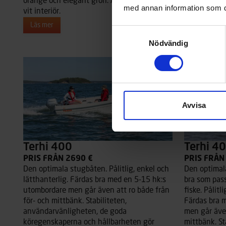
orange och elegant grön. Alla versioner har
orange och e
med annan information som du 
vit interiör.
vit interiör.
Läs mer
Läs mer
Samtyckesval
Nödvändig
Avvisa
Terhi 400
Terhi 4
PRIS FRÅN 2690 €
PRIS FRÅN
Den optimala stugbåten. Pålitlig, enkel och
Den optimal
lätthanterlig. Färdas bra med en 5-15 hk:s
bra som pass
utombordare men går även att ro både från
fiske. Pålitl
för- och mittbänk. Stabiliteten,
Färdas bra 
användarvänligheten, de goda
men går även
köregenskaperna och hållbarheten gör
mittbänk. St