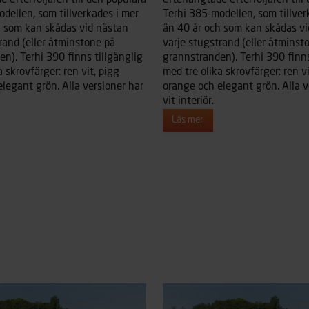
e efterföljaren till den populära
efterlängtade efterföljaren till
dellen, som tillverkades i mer
Terhi 385-modellen, som tillver
h som kan skådas vid nästan
än 40 år och som kan skådas vi
rand (eller åtminstone på
varje stugstrand (eller åtminst
n). Terhi 390 finns tillgänglig
grannstranden). Terhi 390 finns
a skrovfärger: ren vit, pigg
med tre olika skrovfärger: ren vi
legant grön. Alla versioner har
orange och elegant grön. Alla v
vit interiör.
Läs mer