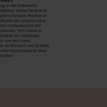
 3089 €
ing av den traditionella
roddbåten. Saiman Verde är en
grönt ytterskrov. Modellen är
rodd men den fungerar också
iten utombordsmotor eller
ombordare. Terhi Saiman är
ättskött än traditionella
ck vare dess starka
ov av ABS-plast, som tål hårda
ucklor mycket bättre än båtar
glasfiber.