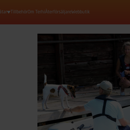
åtar
Tillbehör
Om Terhi
Återförsäljare
Webbutik
Motorbåtar
Roddbåtar
Jollar