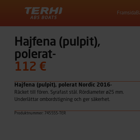
Framsida
B
Terhi
Hajfena (pulpit),
polerat-
112 €
Hajfena (pulpit), polerat Nordic 2016-
Räcket till fören. Syrafast stål. Rördiameter ø25 mm.
Underlättar ombordstigning och ger säkerhet.
Produktnummer: 745555-TER