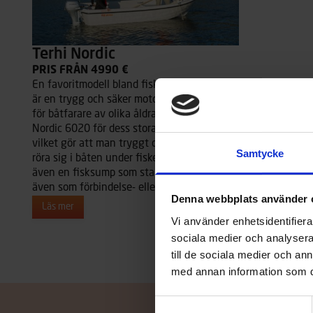
Terhi Nordic
PRIS FRÅN 4990 €
En favoritmodell bland fiskare. Nordic 6020
är en trygg och säker motorbåt som passar
för båtfarare av olika åldrar. Fiskare hyllar
Nordic 6020 för dess stora öppna durkyta
vilket gör att man tryggt och säkert kan
Samtycke
röra sig i båten under fisket. Båten har
även en fisksump som standard. Passar
även som förbindelse- eller stugbåt.
Denna webbplats använder 
Läs mer
Vi använder enhetsidentifierar
sociala medier och analysera 
till de sociala medier och a
med annan information som du 
Samtyckesval