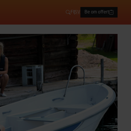
FI
SV
Be om offert
Sök