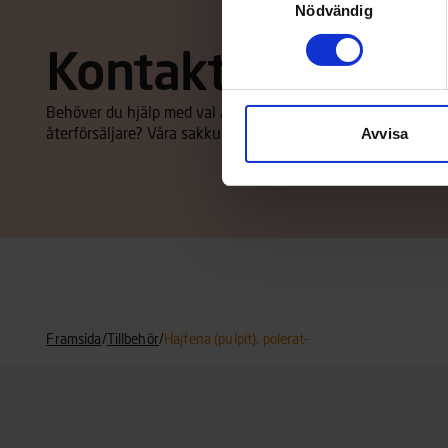
Nödvändig
Kontakta återförs
Behöver du hjälp med val av båt eller tillbehör, eller vill d
Avvisa
återförsäljare? Våra sakkunniga återförsäljare hjälper dig m
Framsida
/
Tillbehör
/
Hajfena (pulpit), polerat-