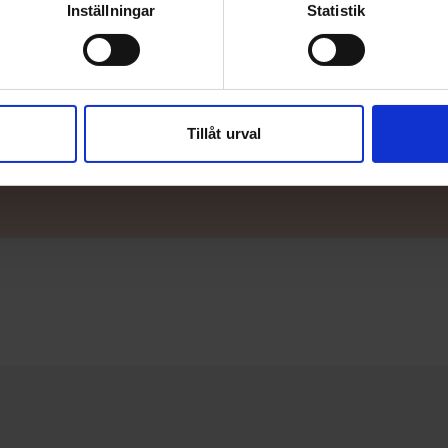
Inställningar
Statistik
äljare
u be om en offert av din närmaste TG-
Tillåt urval
er än gärna.