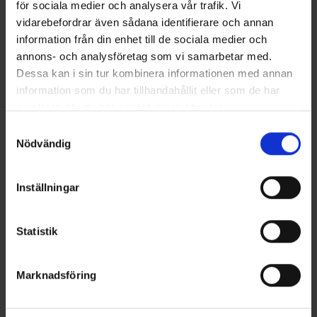
Läs mer
för sociala medier och analysera vår trafik. Vi
vidarebefordrar även sådana identifierare och annan
information från din enhet till de sociala medier och
annons- och analysföretag som vi samarbetar med.
Dessa kan i sin tur kombinera informationen med annan
information som du har tillhandahållit eller som de har
samlat in när du har använt deras tjänster.
Samtyckesval
Nödvändig
Inställningar
Terhi 450
PRIS FRÅN 4690 €
Statistik
Terhi 450 är en förnyad version av den populära 445-modellen.
Modellens största fördel är dess förstärkta akterspegel som
klarar av t.o.m. en 40 hk:s utombordare. Speciellt då båten ofta
Marknadsföring
körs tungt lastad eller med 3-5 personer ombord, kommer den
större motorn väl till pass. Rorkultsstyrd version.
Läs mer