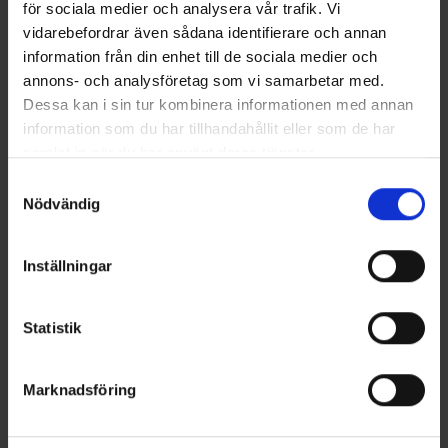
för sociala medier och analysera vår trafik. Vi
vidarebefordrar även sådana identifierare och annan
information från din enhet till de sociala medier och
annons- och analysföretag som vi samarbetar med.
Dessa kan i sin tur kombinera informationen med annan
information som du har tillhandahållit eller som de har
samlat in när du har använt deras tjänster.
Terhi 390 Green
Samtyckesval
PRIS FRÅN 2290 €
Nödvändig
Denna eleganta roddbåt är lätt att ro, samtidigt som den går glatt
även med en liten utombordare. Terhi 390 är den efterlängtade
efterföljaren till den populära Terhi 385-modellen, som
tillverkades i mer än 40 år och som kan skådas vid nästan varje
Inställningar
stugstrand (eller åtminstone på grannstranden). Terhi 390 finns
tillgänglig med tre olika skrovfärger: ren vit, pigg orange och
elegant grön. Alla versioner har vit interiör.
Statistik
Läs mer
Marknadsföring