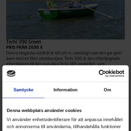
Terhi 390 Green
PRIS FRÅN 2690 €
Denna eleganta roddbåt är lätt att ro, samtidigt som den går glatt
även med en liten utombordare. Terhi 390 är den efterlängtade
efterföljaren till den populära Terhi 385-modellen, som
tillverkades i mer än 40 år och som kan skådas vid nästan varje
stugstrand (eller åtminstone på grannstranden). Terhi 390 finns
tillgänglig med tre olika skrovfärger: ren vit, pigg orange och
elegant grön. Alla versioner har vit interiör.
Samtycke
Information
Om
Läs mer
Denna webbplats använder cookies
Vi använder enhetsidentifierare för att anpassa innehållet
och annonserna till användarna, tillhandahålla funktioner