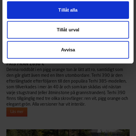
Tillåt alla
Tillåt urval
Avvisa
Terhi 390 Orange
PRIS FRÅN 2690 €
Denna roddbåt i en pigg orange ton är lätt att ro, samtidigt som
den går glatt även med en liten utombordare. Terhi 390 är den
efterlängtade efterföljaren till den populära Terhi 385-modellen,
som tillverkades i mer än 40 år och som kan skådas vid nästan
varje stugstrand (eller åtminstone på grannstranden). Terhi 390
finns tillgänglig med tre olika skrovfärger: ren vit, pigg orange och
elegant grön. Alla versioner har vit interiör.
Läs mer