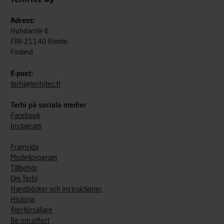
TerhiTec Oy
Adress:
Huhdantie 6
FIN-21140 Rimito
Finland
E-post:
terhi@terhitec.fi
Terhi på sociala medier
Facebook
Instagram
Framsida
Modellprogram
Tillbehör
Om Terhi
Handböcker och instruktioner
Historia
Återförsäljare
Be om offert