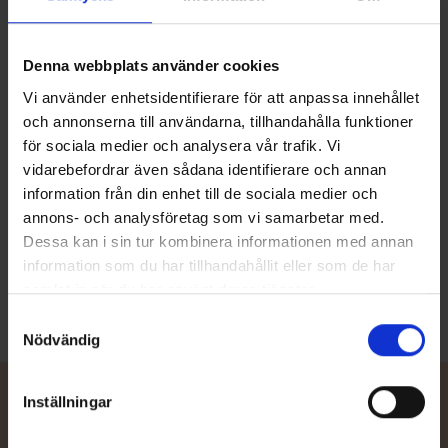
Denna webbplats använder cookies
Vi använder enhetsidentifierare för att anpassa innehållet
Terhi 450 Sloep
och annonserna till användarna, tillhandahålla funktioner
PRIS FRÅN 69900 KR
Terhi 450 Sloep är valet för dig som vill tillbringa sommardagarna
för sociala medier och analysera vår trafik. Vi
med att kryssa längs kanaler i lugn och ro, eller njuta av sol och
vidarebefordrar även sådana identifierare och annan
gott sällskap ute på sjön – för dig som värdesätter resan och
information från din enhet till de sociala medier och
bekvämligheterna ombord mer än självaste resmålet. Denna
annons- och analysföretag som vi samarbetar med.
stabila och rymliga öppna båt erbjuder funktionella detaljer och
fullständig komfort för båtfolk i alla åldrar.
Dessa kan i sin tur kombinera informationen med annan
Läs mer
information som du har tillhandahållit eller som de har
samlat in när du har använt deras tjänster.
Samtyckesval
Nödvändig
Inställningar