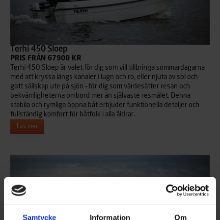
Terhi 450 Sloep
PRIS FRÅN 67900 KR
Terhi 450 Sloep är valet för dig som vill tillbringa sommardagarna
med att kryssa längs kanaler i lugn och ro, eller njuta av sol och
gott sällskap ute på sjön – för dig som värdesätter resan och
bekvämligheterna ombord mer än självaste resmålet. Denna
stabila och rymliga öppna båt erbjuder funktionella detaljer och
fullständig komfort för båtfolk i alla åldrar.
Läs mer
Samtycke
Information
Om