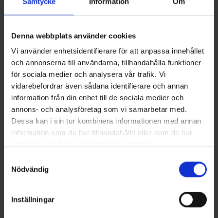
Samtycke
Information
Om
Denna webbplats använder cookies
Terhi 450 SC
Vi använder enhetsidentifierare för att anpassa innehållet
PRIS FRÅN 91900 KR
och annonserna till användarna, tillhandahålla funktioner
Terhi 450 SC är rymlig stug- och allmänbåt med sidopulpet. Den är
för sociala medier och analysera vår trafik. Vi
väldigt stadig, och passar därför både som förbindelse-, fiske- och
allmänbåt, men även som båt för familjens yngre båtåkare. Dess
vidarebefordrar även sådana identifierare och annan
förstärkta akterspegel möjliggör montering av en upp till 40 hk:s
information från din enhet till de sociala medier och
utombordare, något som särskilt förbättrar båtens bärkraft.
annons- och analysföretag som vi samarbetar med.
Läs mer
Dessa kan i sin tur kombinera informationen med annan
information som du har tillhandahållit eller som de har
samlat in när du har använt deras tjänster.
Samtyckesval
Nödvändig
Inställningar