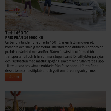
Terhi 450 TC
PRIS FRÅN 169900 KR
En banbrytande nyhet! Terhi 450 TC är en lättmanövrerad,
kompakt och smidig motorbåt utrustad med dubbelpulpet och en
praktisk tvådelad mellandörr. Båten är särskilt utformad för
transporter till och från sommarstugan samt för utflykter på sjöar
och kustvatten med måttlig sjögång. Bakom vindrutan färdas upp
till tre vuxna bekvämt skyddade från fartvinden – i fören finns
dessutom extra sittplatser och gott om förvaringsutrymme.
Läs mer