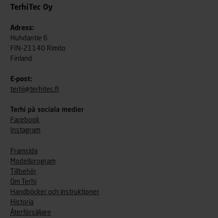
TerhiTec Oy
Adress:
Huhdantie 6
FIN-21140 Rimito
Finland
E-post:
terhi@terhitec.fi
Terhi på sociala medier
Facebook
Instagram
Framsida
Modellprogram
Tillbehör
Om Terhi
Handböcker och instruktioner
Historia
Återförsäljare