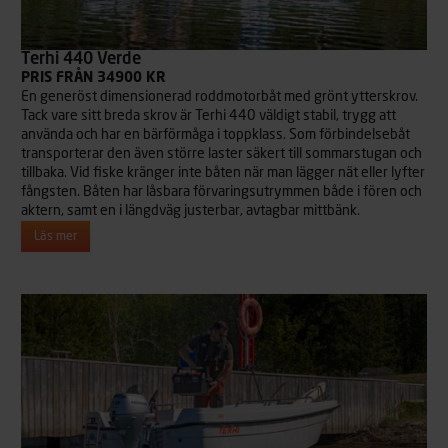
Terhi 440 Verde
PRIS FRÅN 34900 KR
En generöst dimensionerad roddmotorbåt med grönt ytterskrov.
Tack vare sitt breda skrov är Terhi 440 väldigt stabil, trygg att
använda och har en bärförmåga i toppklass. Som förbindelsebåt
transporterar den även större laster säkert till sommarstugan och
tillbaka. Vid fiske kränger inte båten när man lägger nät eller lyfter
fångsten. Båten har låsbara förvaringsutrymmen både i fören och
aktern, samt en i längdväg justerbar, avtagbar mittbänk.
Läs mer