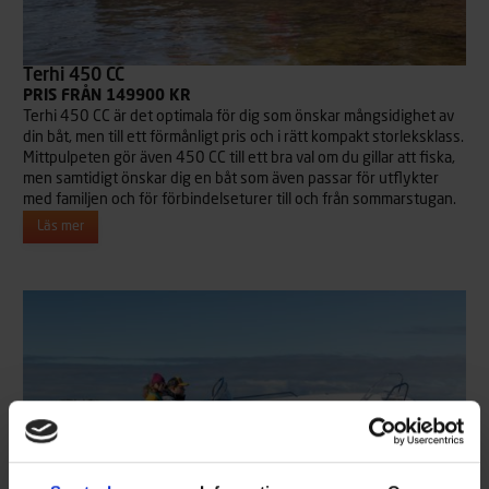
Terhi 450 CC
PRIS FRÅN 149900 KR
Terhi 450 CC är det optimala för dig som önskar mångsidighet av
din båt, men till ett förmånligt pris och i rätt kompakt storleksklass.
Mittpulpeten gör även 450 CC till ett bra val om du gillar att fiska,
men samtidigt önskar dig en båt som även passar för utflykter
med familjen och för förbindelseturer till och från sommarstugan.
Läs mer