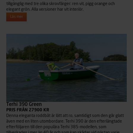
tillgänglig med tre olika skrovfärger: ren vit, pigg orange och
elegant grön. Alla versioner har vit interiör.
Läs mer
Terhi 390 Green
PRIS FRÅN 27900 KR
Denna eleganta roddbåt är lätt att ro, samtidigt som den går glatt
även med en liten utombordare. Terhi 390 är den efterlängtade
efterföljaren till den populära Terhi 385-modellen, som
tillverkades i mer än 40 år och som kan skådas vid nästan varje