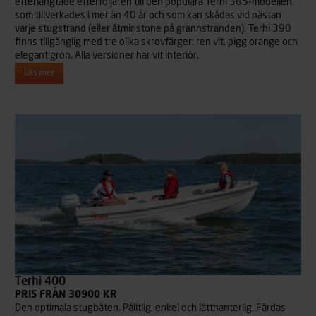
efterlängtade efterföljaren till den populära Terhi 385-modellen,
som tillverkades i mer än 40 år och som kan skådas vid nästan
varje stugstrand (eller åtminstone på grannstranden). Terhi 390
finns tillgänglig med tre olika skrovfärger: ren vit, pigg orange och
elegant grön. Alla versioner har vit interiör.
Läs mer
Terhi 400
PRIS FRÅN 30900 KR
Den optimala stugbåten. Pålitlig, enkel och lätthanterlig. Färdas