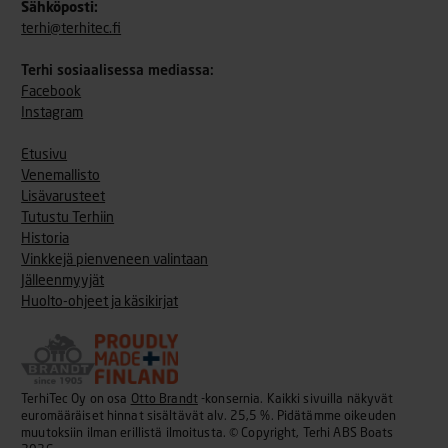
Sähköposti:
terhi@terhitec.fi
Terhi sosiaalisessa mediassa:
Facebook
Instagram
Etusivu
Venemallisto
Lisävarusteet
Tutustu Terhiin
Historia
Vinkkejä pienveneen valintaan
Jälleenmyyjät
Huolto-ohjeet ja käsikirjat
TerhiTec Oy on osa
Otto Brandt
-konsernia. Kaikki sivuilla näkyvät
euromääräiset hinnat sisältävät alv. 25,5 %. Pidätämme oikeuden
muutoksiin ilman erillistä ilmoitusta. © Copyright, Terhi ABS Boats