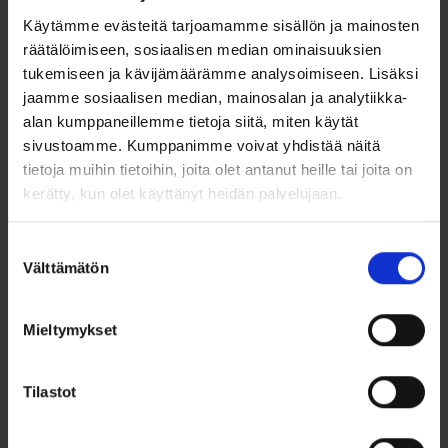
Mainio mökkivene. Luotettava, helppo ja edullinen Terhi 400 toimii
Käytämme evästeitä tarjoamamme sisällön ja mainosten
hyvin 5-15 hv:n moottorilla, mutta on kuitenkin myös hyvin
räätälöimiseen, sosiaalisen median ominaisuuksien
soudettavissa etu- ja keskipenkiltä. Turvallisuutta pienessä
tukemiseen ja kävijämäärämme analysoimiseen. Lisäksi
veneessä tuovat vakaus, helppokäyttöisyys, hyvät ajo-
ominaisuudet ja kestävyys. Vene on helppo vetää maihin ja se on
jaamme sosiaalisen median, mainosalan ja analytiikka-
täynnä nerokkaita säilytystilaratkaisuja. Lukittavat paikat mm
alan kumppaneillemme tietoja siitä, miten käytät
airoille, polttoainesäiliölle ja akulle sekä avonaiset köysilokerot
sivustoamme. Kumppanimme voivat yhdistää näitä
takakulmissa köysille. Saatavana valkoisena ja vihreänä.
tietoja muihin tietoihin, joita olet antanut heille tai joita on
Lue lisää
kerätty, kun olet käyttänyt heidän palvelujaan.
Suostumuksen
Välttämätön
valinta
Mieltymykset
Tilastot