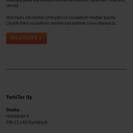
vaikkapa jakaa käyttökokemuksia kanssamme, laitathan rohkeasti
viestiä.
Voit myös olla meihin yhteydessä sosiaalisen median kautta.
Löydät linkit sosiaalisen median kanaviimme sivun alaosasta.
Ota yhteyttä
TerhiTec Oy
Osoite:
Huhdantie 6
FIN-21140 Rymättylä