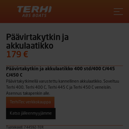
Terhi
Päävirtakytkin ja
akkulaatikko
179 €
Päävirtakytkin ja akkulaatikko 400 std/400 C/445
C/450 C
Päävirtakytkimellä varustettu kannellinen akkulaatikko. Soveltuu
Terhi 400, Terhi 400 C, Terhi 445 C ja Terhi 450 C veneisiin.
Asennus takapenkin alle.
TerhiTec verkkokauppa
Katso jälleenmyyjämme
Tuotekoodi: 744592-TER