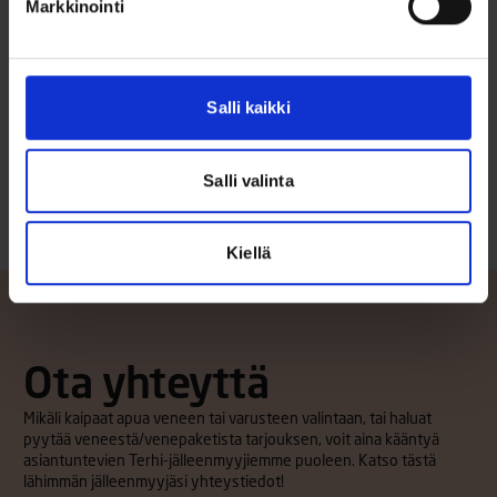
Markkinointi
Terhi 450
ALKAEN 4690 €
Terhi 450 on uudistettu versio 445-mallista, jonka suurin
uudistus on vahvistettu peräpeili. Erikoisvahva peräpeili kestää
Salli kaikki
jopa 40 hv:n perämoottorin asentamisen, joka tuo käyttöön uusia
ulottuvuuvksia. Kahvaohjattava versio.
Lue lisää
Salli valinta
Kiellä
Ota yhteyttä
Mikäli kaipaat apua veneen tai varusteen valintaan, tai haluat
pyytää veneestä/venepaketista tarjouksen, voit aina kääntyä
asiantuntevien Terhi-jälleenmyyjiemme puoleen. Katso tästä
lähimmän jälleenmyyjäsi yhteystiedot!