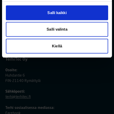
Ota yhteyttä
Salli kaikki
Salli valinta
Kiellä
TerhiTec Oy
Osoite:
Huhdantie 6
FIN-21140 Rymättylä
Sähköposti:
terhi@terhitec.fi
Terhi sosiaalisessa mediassa:
Facebook