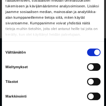
räätälöimiseen, sosiaalisen median ominaisuuksien
tukemiseen ja kävijämäärämme analysoimiseen. Lisäksi
jaamme sosiaalisen median, mainosalan ja analytiikka-
alan kumppaneillemme tietoja siitä, miten käytät
sivustoamme. Kumppanimme voivat yhdistää näitä
tietoja muihin tietoihin, joita olet antanut heille tai joita on
Etusivu
/
Ota yhteyttä
kerätty, kun olet käyttänyt heidän palvelujaan.
Suostumuksen
Välttämätön
valinta
Kiinnostuitko?
Mieltymykset
Autamme mielellämme Terhi-veneisiin ja -varusteisiin liittyvissä
kysymyksissä. Mikäli siis kiinnostuit veneistämme, mutta jäit
kaipaamaan jotain tietoja tai muuten haluat antaa palautetta tai
Tilastot
vaikkapa jakaa käyttökokemuksia kanssamme, laitathan rohkeasti
viestiä.
Markkinointi
Voit myös olla meihin yhteydessä sosiaalisen median kautta.
Löydät linkit sosiaalisen median kanaviimme sivun alaosasta.