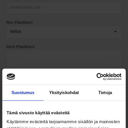
Aihe
(Pakollinen)
Viesti
(Pakollinen)
0 / 600 merkkien enimmäismäärästä
Yksityisyys ja tietoturva
(Pakollinen)
Hyväksyn, että Oy Brandt Ab tallentaa yhteystietoni.
Suostumus
Yksityiskohdat
Tietoja
Käsittelemme tietojasi pääsääntöisesti niin kauan kuin se
asiakassopimus, jonka hoitamiseksi tarvitsemme tietoja, on
voimassa.
Lue tietosuojaselosteemme täältä
.
Tämä sivusto käyttää evästeitä
Käytämme evästeitä tarjoamamme sisällön ja mainosten