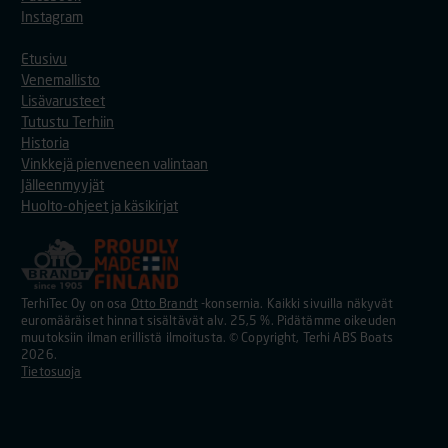
Instagram
Etusivu
Venemallisto
Lisävarusteet
Tutustu Terhiin
Historia
Vinkkejä pienveneen valintaan
Jälleenmyyjät
Huolto-ohjeet ja käsikirjat
TerhiTec Oy on osa
Otto Brandt
-konsernia. Kaikki sivuilla näkyvät
euromääräiset hinnat sisältävät alv. 25,5 %. Pidätämme oikeuden
muutoksiin ilman erillistä ilmoitusta. © Copyright, Terhi ABS Boats
2026.
Tietosuoja