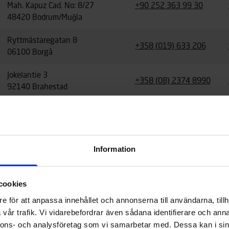
Mah. Kapuz Cad. No: 8/27
+90 252 363 99 30
48420 Bodrum/Muğla
Ryttmästaregatan 8
+358 (019) 633 206
06100 Borgå
Jokelantie 3
+358 (08) 2374 8990
92140 Brahestad
770, Rue Montjaret de Kerjegu
+33 2 98 43 14 22
29200 Brest
Nordring 1
Information
+49 40 55 50 540
25474 Bönningstedt
Rua do Proletariado – Portela La
cookies
Ajuda
+351 21 424 1820
e för att anpassa innehållet och annonserna till användarna, tillh
2790-138 Carnaxide (Lissabon)
vår trafik. Vi vidarebefordrar även sådana identifierare och anna
nnons- och analysföretag som vi samarbetar med. Dessa kan i sin
12, Rue Rodolpho Diesel