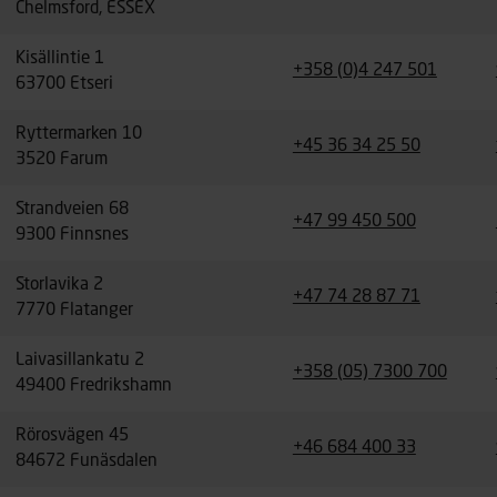
Chelmsford, ESSEX
Kisällintie 1
+358 (0)4 247 501
63700 Etseri
Ryttermarken 10
+45 36 34 25 50
3520 Farum
Strandveien 68
+47 99 450 500
9300 Finnsnes
Storlavika 2
+47 74 28 87 71
7770 Flatanger
Laivasillankatu 2
+358 (05) 7300 700
49400 Fredrikshamn
Rörosvägen 45
+46 684 400 33
84672 Funäsdalen