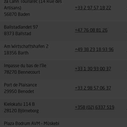
za Lann Tourlarec (14 Rue des
Artisans)
+33 2 97 57 18 22
56870 Baden
Ballstadlandet 97
+47 76 08 81 26
8373 Ballstad
Am Wirtschaftshafen 2
+49 38 23 18 93 96
18356 Barth
Impasse du bas de l’île
+33 1 30 93 00 37
78270 Bennecourt
Port de Plaisance
+33 2 98 57 06 37
29950 Benodet
Kielokatu 114 B
+358 (02) 6337 519
28120 Björneborg
Plaza Bodrum AVM – Müskebi