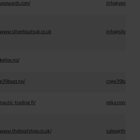
yeowards.com/
info@yeowards
www.silverboatsuk.co.uk
info@silverboat
kellox.no/
e39baat.no/
cr@e39baat.no
nautic-trading.fi/
mika.nordman@na
www.theboatshop.co.uk/
sales@theboats