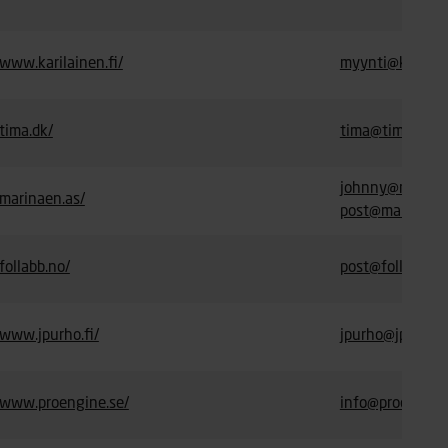
www.karilainen.fi/
myynti@karilain
tima.dk/
tima@tima.dk
johnny@marina
marinaen.as/
post@marinaen.
follabb.no/
post@follabb.no
www.jpurho.fi/
jpurho@jpurho.f
www.proengine.se/
info@proengine