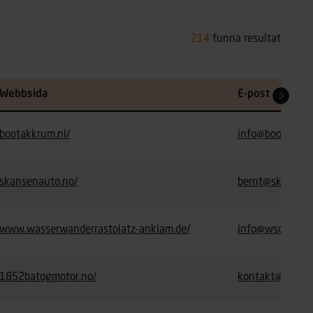
214
funna resultat
Webbsida
E-post
bootakkrum.nl/
info@bootakkru
skansenauto.no/
bernt@skansen
www.wasserwanderrastplatz-anklam.de/
info@wsc-peene
1852batogmotor.no/
kontakt@1852b