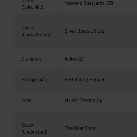
Devon
Yeoward Boatyards LTD
(Salcombe)
Dorset
Silver Boats UK Ltd
(Christchurch)
Drammen
Kellox AS
Eikangervåg
E39 Båt og Henger
Esbo
Nautic Trading Oy
Essex
The Boat Shop
(Chelmsford)