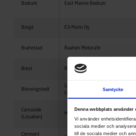
Bodrum
East Marine Bodrum
Borgå
E3-Marin Oy
Brahestad
Raahen Motocafe
Brest
RCMarine Brest
Gründl-Bootsimport GmbH &
Samtycke
Bönningstedt
Co.KG
Denna webbplats använder 
Carnaxide
Motolusa LDA
(Lissabon)
Vi använder enhetsidentifierar
sociala medier och analysera 
till de sociala medier och a
Clermont