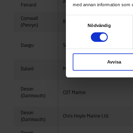
Avenir Nautic
med annan information som du 
Ferrand
Samtyckesval
Cornwall
Robin Curnow
Nödvändig
(Penryn)
Daegu
Sun Marine
Avvisa
Dalarö
Marindepån
Devon
CDT Marine
(Dartmouth)
Devon
Chris Hoyle Marine Ltd.
(Dartmouth)