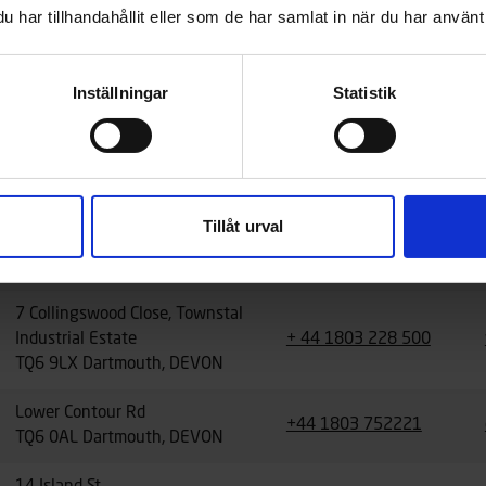
+33 4 73 26 71 05
har tillhandahållit eller som de har samlat in när du har använt 
63100 Clermont Ferrand
Commercial Road
+44 1326 373 438
Inställningar
Statistik
TR10 8AG Penryn, CORNWALL
(Manchon-dong) 182 Muyeol-ro,
Suseong-gu
+82 53-752-3331
42064 Daegu
Tillåt urval
Dalarö varvsväg 1
+46 8 501 501 05
13771 Dalarö
7 Collingswood Close, Townstal
Industrial Estate
+ 44 1803 228 500
TQ6 9LX Dartmouth, DEVON
Lower Contour Rd
+44 1803 752221
TQ6 0AL Dartmouth, DEVON