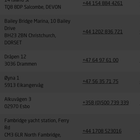
14 Island St
+44 154 884 4261
TQ8 8DP Salcombe, DEVON
Bailey Bridge Marina, 10 Bailey
Drive
+44 1202 836 721
BH23 2BN Christchurch,
DORSET
Dråpen 12
+47 64 97 61 00
3036 Drammen
Øyna 1
+47 56 35 71 75
5913 Eikangervåg
Alkuvägen 3
+358 (0)500 739 339
02970 Esbo
Fambridge yacht station, Ferry
Rd
+44 1708 523016
CM3 6LR North Fambridge,