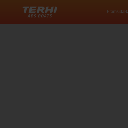
Framsida
B
Terhi