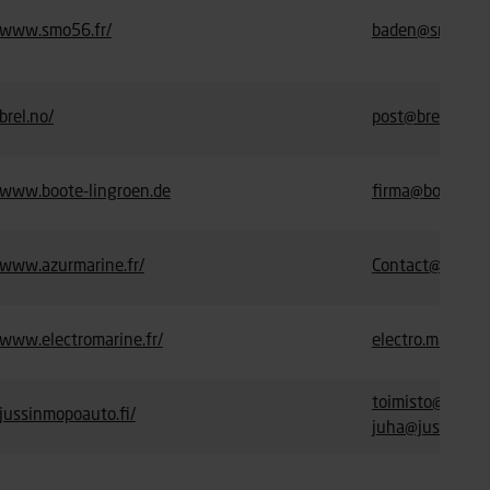
www.smo56.fr/
baden@smo56.f
brel.no/
post@brel.no
www.boote-lingroen.de
firma@boote-lin
www.azurmarine.fr/
Contact@azurma
www.electromarine.fr/
electro.marine
toimisto@jussin
jussinmopoauto.fi/
juha@jussinmop