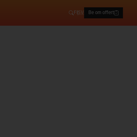
FI
SV
Be om offert
Sök