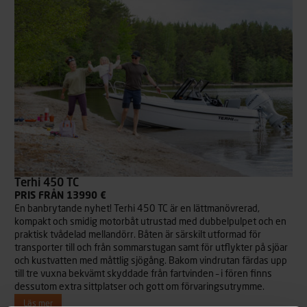
Terhi 450 TC
PRIS FRÅN 13990 €
En banbrytande nyhet! Terhi 450 TC är en lättmanövrerad,
kompakt och smidig motorbåt utrustad med dubbelpulpet och en
praktisk tvådelad mellandörr. Båten är särskilt utformad för
transporter till och från sommarstugan samt för utflykter på sjöar
och kustvatten med måttlig sjögång. Bakom vindrutan färdas upp
till tre vuxna bekvämt skyddade från fartvinden – i fören finns
dessutom extra sittplatser och gott om förvaringsutrymme.
Läs mer