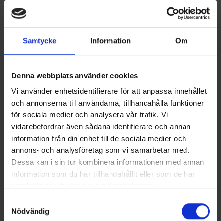
Samtycke
Information
Om
Denna webbplats använder cookies
Vi använder enhetsidentifierare för att anpassa innehållet
och annonserna till användarna, tillhandahålla funktioner
för sociala medier och analysera vår trafik. Vi
vidarebefordrar även sådana identifierare och annan
information från din enhet till de sociala medier och
Terhi 480 BR
annons- och analysföretag som vi samarbetar med.
PRIS FRÅN 16490 €
Dessa kan i sin tur kombinera informationen med annan
Terhi 480 BR är en fräsch vit Bow Rider med elegant interiör.
Båtens skyddande vindruta garanterar en god sikt då den är
information som du har tillhandahållit eller som de har
designad utan vindruteramar. Till 480-modellernas
samlat in när du har använt deras tjänster.
standardutrustning hör en mellandörr som tillsammans med
vindrutan ger ett välskyddat utrymme i aktern. Till 480 BR finns
Samtyckesval
att få ett akterkapell som skyddar passagerarna från stänk och
Nödvändig
regn. Kapellet kan enkelt vikas undan i kapellgaraget som finns