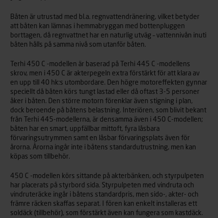
Båten är utrustad med bl.a. regnvattendränering, vilket betyder
att båten kan lämnas i hemmabryggan med bottenpluggen
borttagen, då regnvattnet har en naturlig utväg – vattennivån inuti
båten hålls på samma nivå som utanför båten.
Terhi 450 C -modellen är baserad på Terhi 445 C -modellens
skrov, men i 450 C är akterpegeln extra förstärkt för att klara av
en upp till 40 hk:s utombordare. Den högre motoreffekten gynnar
speciellt då båten körs tungt lastad eller då oftast 3-5 personer
åker i båten. Den större motorn förenklar även stigning i plan,
dock beroende på båtens belastning. Interiören, som blivit bekant
från Terhi 445-modellerna, är densamma även i 450 C-modellen;
båten har en smart, uppfällbar mittoft, fyra låsbara
förvaringsutrymmen samt en låsbar förvaringsplats även för
årorna. Årorna ingår inte i båtens standardutrustning, men kan
köpas som tillbehör.
450 C -modellen körs sittande på akterbänken, och styrpulpeten
har placerats på styrbord sida. Styrpulpeten med vindruta och
vindruteräcke ingår i båtens standardpris, men sido-, akter- och
främre räcken skaffas separat. I fören kan enkelt installeras ett
soldäck (tillbehör), som förstärkt även kan fungera som kastdäck.