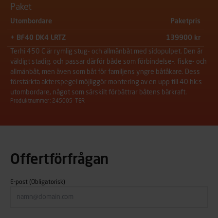
Paket
Utombordare
Paketpris
+ BF40 DK4 LRTZ
139900 kr
Terhi 450 C är rymlig stug- och allmänbåt med sidopulpet. Den är
väldigt stadig, och passar därför både som förbindelse-, fiske- och
allmänbåt, men även som båt för familjens yngre båtåkare. Dess
förstärkta akterspegel möjliggör montering av en upp till 40 hk:s
utombordare, något som särskilt förbättrar båtens bärkraft.
Produktnummer: 245005-TER
Offertförfrågan
E-post
(Obligatorisk)