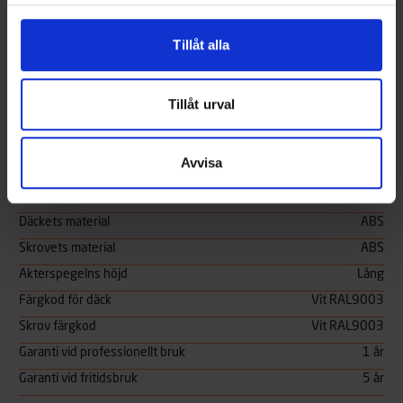
Vikt utan motor
295 kg
CE-godkännande
C/D
Tillåt alla
Antal personer
C5/D7
Minsta rekommenderade motoreffekt
40 hk
Tillåt urval
Maximal rekommenderad motoreffekt
40 hk
Avvisa
Regnvattensdränerande
Ja
Osänkbar struktur
Ja
Däckets material
ABS
Skrovets material
ABS
Akterspegelns höjd
Lång
Färgkod för däck
Vit RAL9003
Skrov färgkod
Vit RAL9003
Garanti vid professionellt bruk
1 år
Garanti vid fritidsbruk
5 år