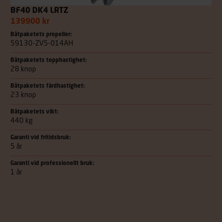
BF40 DK4 LRTZ
139900 kr
Båtpaketets propeller:
59130-ZV5-014AH
Båtpaketets topphastighet:
28 knop
Båtpaketets färdhastighet:
23 knop
Båtpaketets vikt:
440 kg
Garanti vid fritidsbruk:
5 år
Garanti vid professionellt bruk:
1 år