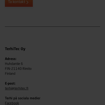
Ta kontakt
TerhiTec Oy
Adress:
Huhdantie 6
FIN-21140 Rimito
Finland
E-post:
terhi@terhitec.fi
Terhi på sociala medier
Facebook