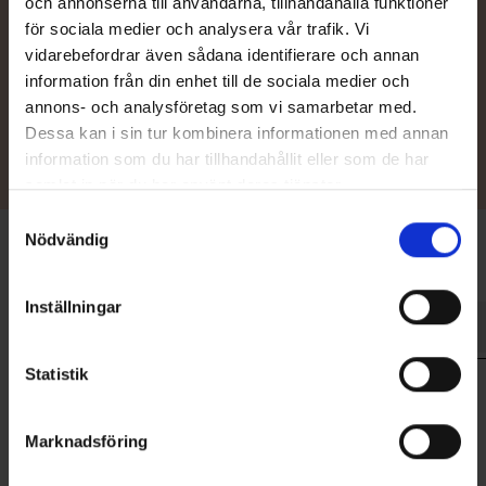
och annonserna till användarna, tillhandahålla funktioner
Bygg din båt
för sociala medier och analysera vår trafik. Vi
vidarebefordrar även sådana identifierare och annan
information från din enhet till de sociala medier och
Till konfiguratorn
annons- och analysföretag som vi samarbetar med.
Dessa kan i sin tur kombinera informationen med annan
information som du har tillhandahållit eller som de har
samlat in när du har använt deras tjänster.
Samtyckesval
Nödvändig
Inställningar
Teknisk information
Standardutrustning
Tillbehör
Statistik
Längd
4,45 m
Bredd
1,85 m
Marknadsföring
Djupgående
60 cm