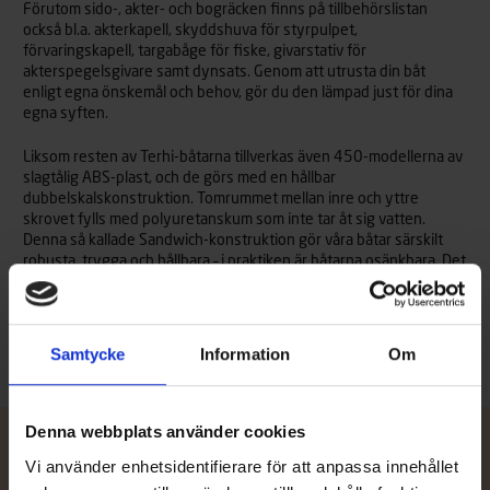
Förutom sido-, akter- och bogräcken finns på tillbehörslistan
också bl.a. akterkapell, skyddshuva för styrpulpet,
förvaringskapell, targabåge för fiske, givarstativ för
akterspegelsgivare samt dynsats. Genom att utrusta din båt
enligt egna önskemål och behov, gör du den lämpad just för dina
egna syften.
Liksom resten av Terhi-båtarna tillverkas även 450-modellerna av
slagtålig ABS-plast, och de görs med en hållbar
dubbelskalskonstruktion. Tomrummet mellan inre och yttre
skrovet fylls med polyuretanskum som inte tar åt sig vatten.
Denna så kallade Sandwich-konstruktion gör våra båtar särskilt
robusta, trygga och hållbara – i praktiken är båtarna osänkbara. Det
stelnade polyuretanskummet fungerar som flytkropp samtidigt
som det hjälper till att dämpa skrovburna ljud.
Samtycke
Information
Om
Denna webbplats använder cookies
Vi använder enhetsidentifierare för att anpassa innehållet