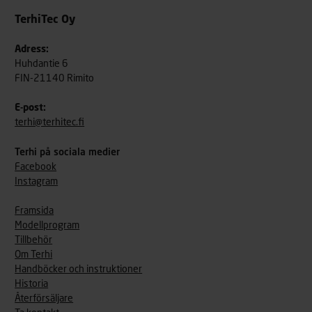
TerhiTec Oy
Adress:
Huhdantie 6
FIN-21140 Rimito
E-post:
terhi@terhitec.fi
Terhi på sociala medier
Facebook
Instagram
Framsida
Modellprogram
Tillbehör
Om Terhi
Handböcker och instruktioner
Historia
Återförsäljare