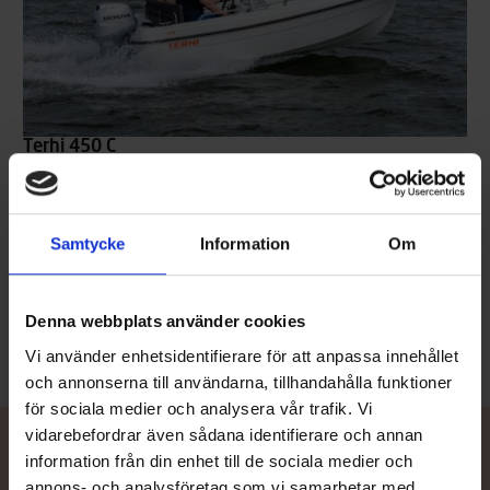
Terhi 450 C
PRIS FRÅN 12490 €
Terhi 450 C är rymlig stug- och allmänbåt med sidopulpet. Den är
väldigt stadig, och passar därför både som förbindelse-, fiske- och
allmänbåt, men även som båt för familjens yngre båtåkare. Dess
Samtycke
Information
Om
förstärkta akterspegel möjliggör montering av en upp till 40 hk:s
utombordare, något som särskilt förbättrar båtens bärkraft.
Läs mer
Denna webbplats använder cookies
Vi använder enhetsidentifierare för att anpassa innehållet
och annonserna till användarna, tillhandahålla funktioner
för sociala medier och analysera vår trafik. Vi
vidarebefordrar även sådana identifierare och annan
information från din enhet till de sociala medier och
annons- och analysföretag som vi samarbetar med.