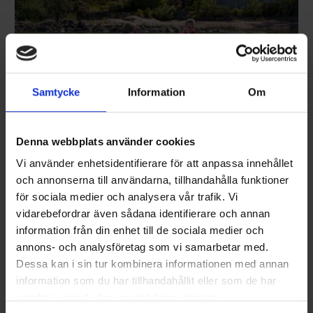
Samtycke
Information
Om
Denna webbplats använder cookies
Terhi 390 Orange
PRIS FRÅN 2690 €
Vi använder enhetsidentifierare för att anpassa innehållet
Denna roddbåt i en pigg orange ton är lätt att ro, samtidigt som
och annonserna till användarna, tillhandahålla funktioner
den går glatt även med en liten utombordare. Terhi 390 är den
för sociala medier och analysera vår trafik. Vi
efterlängtade efterföljaren till den populära Terhi 385-modellen,
vidarebefordrar även sådana identifierare och annan
som tillverkades i mer än 40 år och som kan skådas vid nästan
varje stugstrand (eller åtminstone på grannstranden). Terhi 390
information från din enhet till de sociala medier och
finns tillgänglig med tre olika skrovfärger: ren vit, pigg orange och
annons- och analysföretag som vi samarbetar med.
elegant grön. Alla versioner har vit interiör.
Dessa kan i sin tur kombinera informationen med annan
Läs mer
information som du har tillhandahållit eller som de har
samlat in när du har använt deras tjänster.