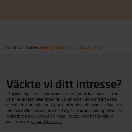
Framsida
/
Tillbehör
/
Underlag för batterilåda 20,2×28,7cm
Väckte vi ditt intresse?
Vi hjälper dig mer än gärna med alla frågor du kan tänkas ha om
våra Terhi-båtar eller tillbehör. Så om vi har väckt ditt intresse,
men du fortfarande har frågor som behöver besvaras, vill ge oss
feedback eller kanske dela med dig av dina användarupplevelser,
tveka inte att ta kontakt. Vänligen notera, att offertbegäran
lämnas via en
separat blankett.