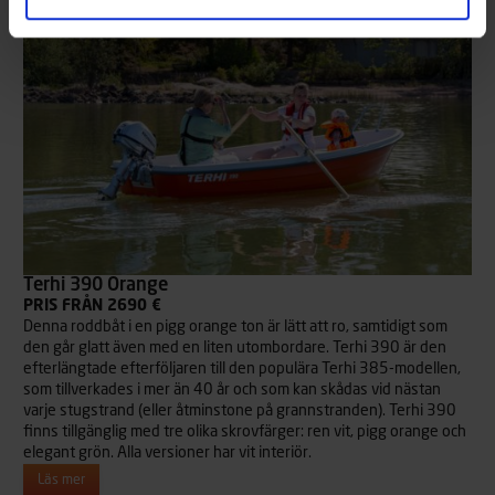
Terhi 390 Orange
PRIS FRÅN 2690 €
Denna roddbåt i en pigg orange ton är lätt att ro, samtidigt som
den går glatt även med en liten utombordare. Terhi 390 är den
efterlängtade efterföljaren till den populära Terhi 385-modellen,
som tillverkades i mer än 40 år och som kan skådas vid nästan
varje stugstrand (eller åtminstone på grannstranden). Terhi 390
finns tillgänglig med tre olika skrovfärger: ren vit, pigg orange och
elegant grön. Alla versioner har vit interiör.
Läs mer