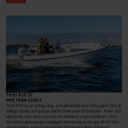
Terhi 450 SC
PRIS FRÅN 6290 €
Terhi 450 SC är rymlig stug- och allmänbåt med sidopulpet. Den är
väldigt stadig, och passar därför både som förbindelse-, fiske- och
allmänbåt, men även som båt för familjens yngre båtåkare. Dess
förstärkta akterspegel möjliggör montering av en upp till 40 hk:s
utombordare, något som särskilt förbättrar båtens bärkraft.