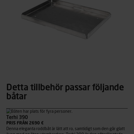
Detta tillbehör passar följande
båtar
Terhi 390
PRIS FRÅN 2690 €
Denna eleganta roddbåt är lätt att ro, samtidigt som den går glatt