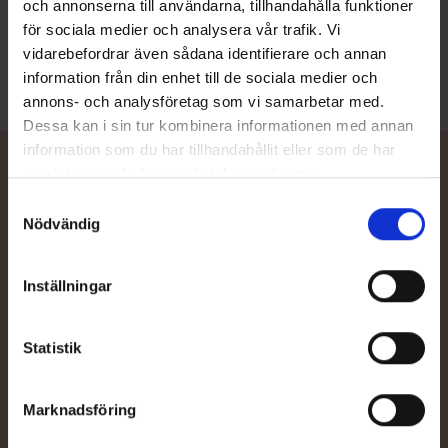
och annonserna till användarna, tillhandahålla funktioner
med familjen och för förbindelseturer till och från sommarstugan.
för sociala medier och analysera vår trafik. Vi
Läs mer
vidarebefordrar även sådana identifierare och annan
information från din enhet till de sociala medier och
annons- och analysföretag som vi samarbetar med.
Dessa kan i sin tur kombinera informationen med annan
information som du har tillhandahållit eller som de har
samlat in när du har använt deras tjänster.
Samtyckesval
Nödvändig
Kontakta återförsäljare
Behöver du hjälp med val av båt eller tillbehör, eller vill du be om
Inställningar
en offert av din närmaste TG-återförsäljare? Våra sakkunniga
återförsäljare hjälper dig mer än gärna.
Statistik
Återförsäljare
Marknadsföring