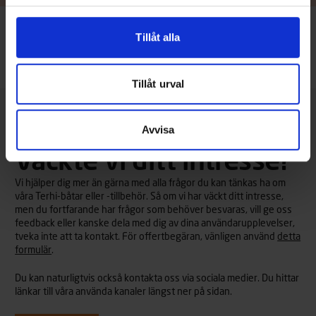
Tillåt alla
Framsida
/
Tillbehör
/
Akterkapell
Tillåt urval
Avvisa
Väckte vi ditt intresse?
Vi hjälper dig mer än gärna med alla frågor du kan tänkas ha om
våra Terhi-båtar eller -tillbehör. Så om vi har väckt ditt intresse,
men du fortfarande har frågor som behöver besvaras, vill ge oss
feedback eller kanske dela med dig av dina användarupplevelser,
tveka inte att ta kontakt. För offertbegäran, vänligen använd
detta
formulär
.
Du kan naturligtvis också kontakta oss via sociala medier. Du hittar
länkar till våra använda kanaler längst ner på sidan.