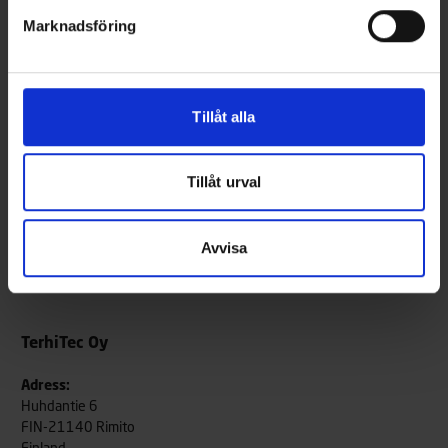
tveka inte att ta kontakt. För offertbegäran, vänligen använd
detta
Marknadsföring
formulär
.
Du kan naturligtvis också kontakta oss via sociala medier. Du hittar
länkar till våra använda kanaler längst ner på sidan.
Tillåt alla
Ta kontakt
Tillåt urval
Avvisa
TerhiTec Oy
Adress:
Huhdantie 6
FIN-21140 Rimito