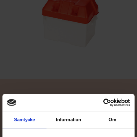
Kontakta återförsäljare
Samtycke
Information
Om
Behöver du hjälp med val av båt eller tillbehör, eller vill du be om
en offert av din närmaste TG-återförsäljare? Våra sakkunniga
återförsäljare hjälper dig mer än gärna.