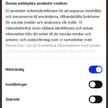
Denna webbplats använder cookies
Återförsäljare
Vi använder enhetsidentifierare för att anpassa innehållet
och annonserna till användarna, tillhandahålla funktioner
för sociala medier och analysera vår trafik. Vi
vidarebefordrar även sådana identifierare och annan
information från din enhet till de sociala medier och
annons- och analysföretag som vi samarbetar med.
Dessa kan i sin tur kombinera informationen med annan
information som du har tillhandahållit eller som de har
Framsida
/
Tillbehör
/
Batteribox 19x27x20 cm
samlat in när du har använt deras tjänster.
Samtyckesval
Nödvändig
Väckte vi ditt intresse?
Inställningar
Vi hjälper dig mer än gärna med alla frågor du kan tänkas ha om
våra Terhi-båtar eller -tillbehör. Så om vi har väckt ditt intresse,
Statistik
men du fortfarande har frågor som behöver besvaras, vill ge oss
feedback eller kanske dela med dig av dina användarupplevelser,