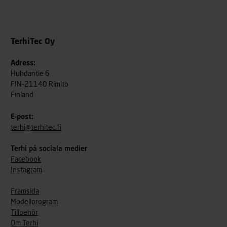
TerhiTec Oy
Adress:
Huhdantie 6
FIN-21140 Rimito
Finland
E-post:
terhi@terhitec.fi
Terhi på sociala medier
Facebook
Instagram
Framsida
Modellprogram
Tillbehör
Om Terhi