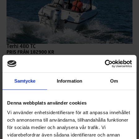
Terhi 480 TC
PRIS FRÅN 182900 KR
Terhi 480 TC är en mångsidig, strax under fem meter lång
motorbåt med dubbla styrkonsoler. Den lämpar sig både för
stugfolk som för fritidsfiskare, och transporterar tryggt både
passagerare och packning i ur och skur. Båten har gott om
Samtycke
Information
Om
förvaringsutrymmen, en stor öppen för och goda köregenskaper,
men samtidigt är den även utseendemässigt lockande. Dörren
mellan de två styrpulpeterna förbättrar vindskyddet för förare
och passagerare i aktern. Båten körs från akterbänken.
Denna webbplats använder cookies
Läs mer
Vi använder enhetsidentifierare för att anpassa innehållet
och annonserna till användarna, tillhandahålla funktioner
för sociala medier och analysera vår trafik. Vi
vidarebefordrar även sådana identifierare och annan