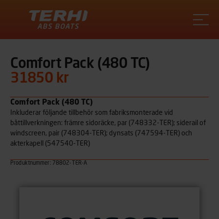
Terhi
Comfort Pack (480 TC)
31850 kr
Comfort Pack (480 TC)
Inkluderar följande tillbehör som fabriksmonterade vid
båttillverkningen: främre sidoräcke, par (748332-TER); siderail of
windscreen, pair (748304-TER); dynsats (747594-TER) och
akterkapell (547540-TER)
Produktnummer: 78802-TER-A