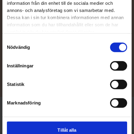
information från din enhet till de sociala medier och
annons- och analysföretag som vi samarbetar med.
Dessa kan i sin tur kombinera informationen med annan
information som du har tillhandahållit eller som de har
Kontakta återförsäljare
samlat in när du har använt deras tjänster.
Behöver du hjälp med val av båt eller tillbehör, eller vill du be om
Samtyckesval
en offert av din närmaste TG-återförsäljare? Våra sakkunniga
Nödvändig
återförsäljare hjälper dig mer än gärna.
Inställningar
Återförsäljare
Statistik
Marknadsföring
Framsida
/
Tillbehör
/
Comfort Pack (480 TC)
Tillåt alla