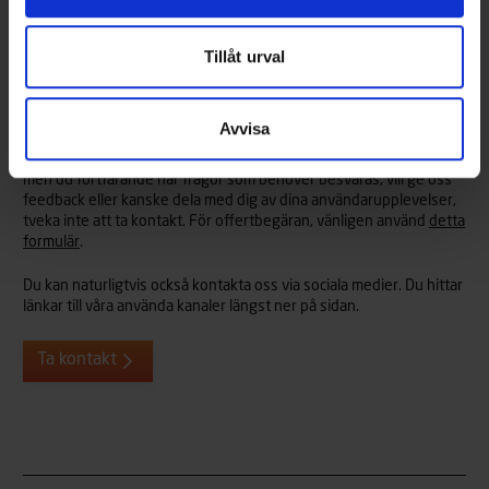
Tillåt urval
Väckte vi ditt intresse?
Avvisa
Vi hjälper dig mer än gärna med alla frågor du kan tänkas ha om
våra Terhi-båtar eller -tillbehör. Så om vi har väckt ditt intresse,
men du fortfarande har frågor som behöver besvaras, vill ge oss
feedback eller kanske dela med dig av dina användarupplevelser,
tveka inte att ta kontakt. För offertbegäran, vänligen använd
detta
formulär
.
Du kan naturligtvis också kontakta oss via sociala medier. Du hittar
länkar till våra använda kanaler längst ner på sidan.
Ta kontakt