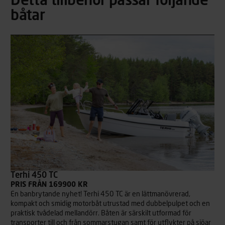
Detta tillbehör passar följande
båtar
Terhi 450 TC
PRIS FRÅN 169900 KR
En banbrytande nyhet! Terhi 450 TC är en lättmanövrerad,
kompakt och smidig motorbåt utrustad med dubbelpulpet och en
praktisk tvådelad mellandörr. Båten är särskilt utformad för
transporter till och från sommarstugan samt för utflykter på sjöar