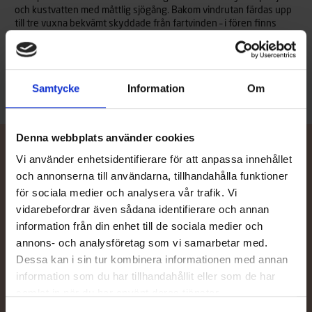
och kustvatten med måttlig sjögång. Bakom vindrutan färdas upp
till tre vuxna bekvämt skyddade från fartvinden – i fören finns
dessutom extra sittplatser och gott om förvaringsutrymme.
Läs mer
Samtycke
Information
Om
Denna webbplats använder cookies
Vi använder enhetsidentifierare för att anpassa innehållet
och annonserna till användarna, tillhandahålla funktioner
Kontakta återförsäljare
för sociala medier och analysera vår trafik. Vi
vidarebefordrar även sådana identifierare och annan
Behöver du hjälp med val av båt eller tillbehör, eller vill du be om
information från din enhet till de sociala medier och
en offert av din närmaste TG-återförsäljare? Våra sakkunniga
annons- och analysföretag som vi samarbetar med.
återförsäljare hjälper dig mer än gärna.
Dessa kan i sin tur kombinera informationen med annan
information som du har tillhandahållit eller som de har
Återförsäljare
samlat in när du har använt deras tjänster.