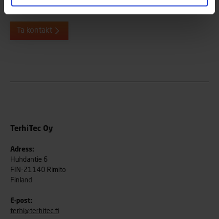
länkar till våra använda kanaler längst ner på sidan.
Ta kontakt
TerhiTec Oy
Adress:
Huhdantie 6
FIN-21140 Rimito
Finland
E-post:
terhi@terhitec.fi