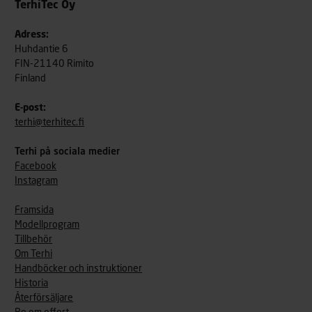
TerhiTec Oy
Adress:
Huhdantie 6
FIN-21140 Rimito
Finland
E-post:
terhi@terhitec.fi
Terhi på sociala medier
Facebook
Instagram
Framsida
Modellprogram
Tillbehör
Om Terhi
Handböcker och instruktioner
Historia
Återförsäljare