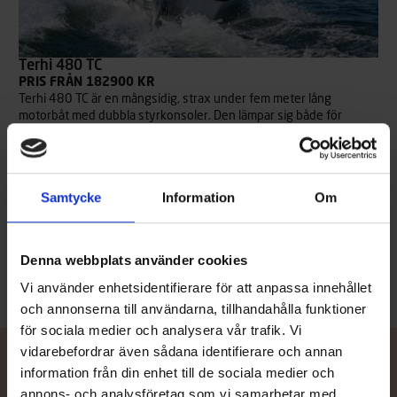
Terhi 480 TC
PRIS FRÅN 182900 KR
Terhi 480 TC är en mångsidig, strax under fem meter lång
motorbåt med dubbla styrkonsoler. Den lämpar sig både för
stugfolk som för fritidsfiskare, och transporterar tryggt både
passagerare och packning i ur och skur. Båten har gott om
förvaringsutrymmen, en stor öppen för och goda köregenskaper,
men samtidigt är den även utseendemässigt lockande. Dörren
Samtycke
Information
Om
mellan de två styrpulpeterna förbättrar vindskyddet för förare
och passagerare i aktern. Båten körs från akterbänken.
Läs mer
Denna webbplats använder cookies
Vi använder enhetsidentifierare för att anpassa innehållet
och annonserna till användarna, tillhandahålla funktioner
för sociala medier och analysera vår trafik. Vi
vidarebefordrar även sådana identifierare och annan
information från din enhet till de sociala medier och
annons- och analysföretag som vi samarbetar med.