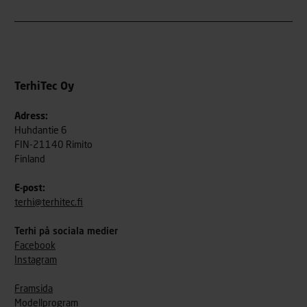
TerhiTec Oy
Adress:
Huhdantie 6
FIN-21140 Rimito
Finland
E-post:
terhi@terhitec.fi
Terhi på sociala medier
Facebook
Instagram
Framsida
Modellprogram