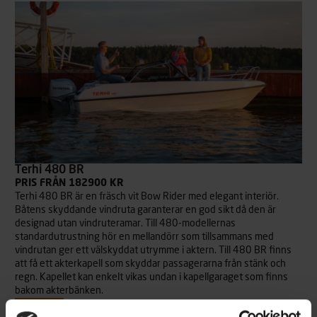
Terhi 480 BR
PRIS FRÅN 182900 KR
Terhi 480 BR är en fräsch vit Bow Rider med elegant interiör.
Båtens skyddande vindruta garanterar en god sikt då den är
designad utan vindruteramar. Till 480-modellernas
standardutrustning hör en mellandörr som tillsammans med
vindrutan ger ett välskyddat utrymme i aktern. Till 480 BR finns
att få ett akterkapell som skyddar passagerarna från stänk och
regn. Kapellet kan enkelt vikas undan i kapellgaraget som finns
bakom akterbänken.
Läs mer