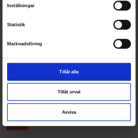
Inställningar
Statistik
Marknadsföring
Tillåt alla
Terhi 480 Sport
PRIS FRÅN 182900 KR
Tillåt urval
480 Sport utstrålar en härlig retro-stämning fast med dagens
teknik och köregenskaper. Båtens strömlinjeformade låga
vindruta möjliggör en god sikt åt alla håll. Terhi-båtarnas tåliga
Avvisa
sandwichkonstruktion i kombination med en 60 hk:s utombordare
garanterar, förutom en god stämning, även sköna åkturer.
Läs mer