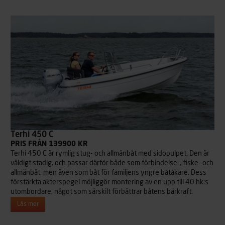
Terhi 450 C
PRIS FRÅN 139900 KR
Terhi 450 C är rymlig stug- och allmänbåt med sidopulpet. Den är
väldigt stadig, och passar därför både som förbindelse-, fiske- och
allmänbåt, men även som båt för familjens yngre båtåkare. Dess
förstärkta akterspegel möjliggör montering av en upp till 40 hk:s
utombordare, något som särskilt förbättrar båtens bärkraft.
Läs mer