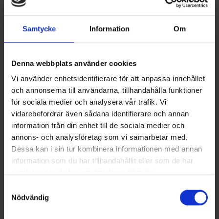
Samtycke
Information
Om
Denna webbplats använder cookies
Vi använder enhetsidentifierare för att anpassa innehållet
och annonserna till användarna, tillhandahålla funktioner
för sociala medier och analysera vår trafik. Vi
vidarebefordrar även sådana identifierare och annan
information från din enhet till de sociala medier och
annons- och analysföretag som vi samarbetar med.
Terhi 480 Cabin
PRIS FRÅN 222900 KR
Dessa kan i sin tur kombinera informationen med annan
Den kabinförsedda Terhi 480 Cabin -modellen inhyser skyddade
information som du har tillhandahållit eller som de har
sittplatser för förare och kartläsare inuti hytten, medan övriga
samlat in när du har använt deras tjänster.
passagerare sitter på akterbänken. Hela den öppna akterdurken
kan täckas av ett separat kapell, varmed all båtens fem
Samtyckesval
passagerare kan sitta skyddade från väder och vind.
Nödvändig
Läs mer