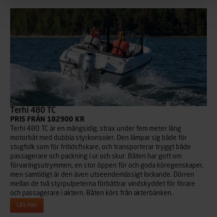
Terhi 480 TC
PRIS FRÅN 182900 KR
Terhi 480 TC är en mångsidig, strax under fem meter lång
motorbåt med dubbla styrkonsoler. Den lämpar sig både för
stugfolk som för fritidsfiskare, och transporterar tryggt både
passagerare och packning i ur och skur. Båten har gott om
förvaringsutrymmen, en stor öppen för och goda köregenskaper,
men samtidigt är den även utseendemässigt lockande. Dörren
mellan de två styrpulpeterna förbättrar vindskyddet för förare
och passagerare i aktern. Båten körs från akterbänken.
Läs mer