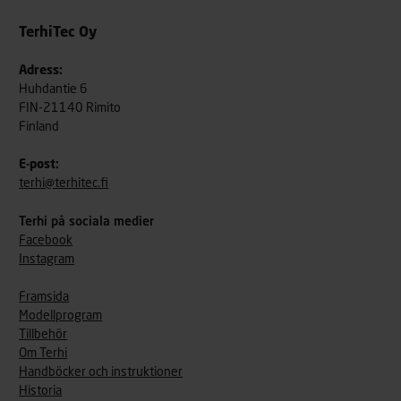
TerhiTec Oy
Adress:
Huhdantie 6
FIN-21140 Rimito
Finland
E-post:
terhi@terhitec.fi
Terhi på sociala medier
Facebook
Instagram
Framsida
Modellprogram
Tillbehör
Om Terhi
Handböcker och instruktioner
Historia