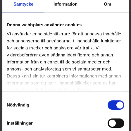
Samtycke
Information
Om
Denna webbplats använder cookies
Vi använder enhetsidentifierare för att anpassa innehållet
och annonserna till användarna, tillhandahålla funktioner
Terhi 450 SC
för sociala medier och analysera vår trafik. Vi
PRIS FRÅN 91900 KR
vidarebefordrar även sådana identifierare och annan
Terhi 450 SC är rymlig stug- och allmänbåt med sidopulpet. Den är
väldigt stadig, och passar därför både som förbindelse-, fiske- och
information från din enhet till de sociala medier och
allmänbåt, men även som båt för familjens yngre båtåkare. Dess
annons- och analysföretag som vi samarbetar med.
förstärkta akterspegel möjliggör montering av en upp till 40 hk:s
Dessa kan i sin tur kombinera informationen med annan
utombordare, något som särskilt förbättrar båtens bärkraft.
information som du har tillhandahållit eller som de har
Läs mer
samlat in när du har använt deras tjänster.
Samtyckesval
Nödvändig
Inställningar