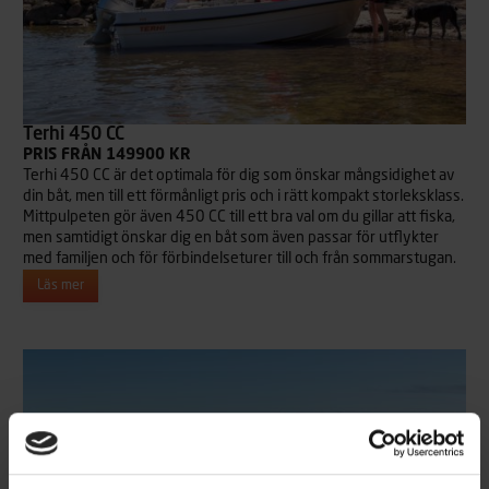
Terhi 450 CC
PRIS FRÅN 149900 KR
Terhi 450 CC är det optimala för dig som önskar mångsidighet av
din båt, men till ett förmånligt pris och i rätt kompakt storleksklass.
Mittpulpeten gör även 450 CC till ett bra val om du gillar att fiska,
men samtidigt önskar dig en båt som även passar för utflykter
med familjen och för förbindelseturer till och från sommarstugan.
Läs mer