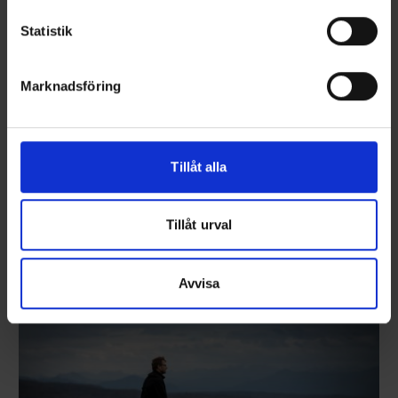
Statistik
Marknadsföring
Terhi 450 Sloep
PRIS FRÅN 67900 KR
Terhi 450 Sloep är valet för dig som vill tillbringa sommardagarna
Tillåt alla
med att kryssa längs kanaler i lugn och ro, eller njuta av sol och
gott sällskap ute på sjön – för dig som värdesätter resan och
bekvämligheterna ombord mer än självaste resmålet. Denna
stabila och rymliga öppna båt erbjuder funktionella detaljer och
Tillåt urval
fullständig komfort för båtfolk i alla åldrar.
Läs mer
Avvisa