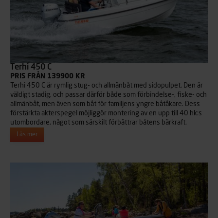
Terhi 450 C
PRIS FRÅN 139900 KR
Terhi 450 C är rymlig stug- och allmänbåt med sidopulpet. Den är
väldigt stadig, och passar därför både som förbindelse-, fiske- och
allmänbåt, men även som båt för familjens yngre båtåkare. Dess
förstärkta akterspegel möjliggör montering av en upp till 40 hk:s
utombordare, något som särskilt förbättrar båtens bärkraft.
Läs mer