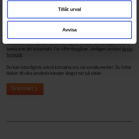
Tillåt urval
Väckte vi ditt intresse?
Vi hjälper dig mer än gärna med alla frågor du kan tänkas ha om
Avvisa
våra Terhi-båtar eller -tillbehör. Så om vi har väckt ditt intresse,
men du fortfarande har frågor som behöver besvaras, vill ge oss
feedback eller kanske dela med dig av dina användarupplevelser,
tveka inte att ta kontakt. För offertbegäran, vänligen använd
detta
formulär
.
Du kan naturligtvis också kontakta oss via sociala medier. Du hittar
länkar till våra använda kanaler längst ner på sidan.
Ta kontakt