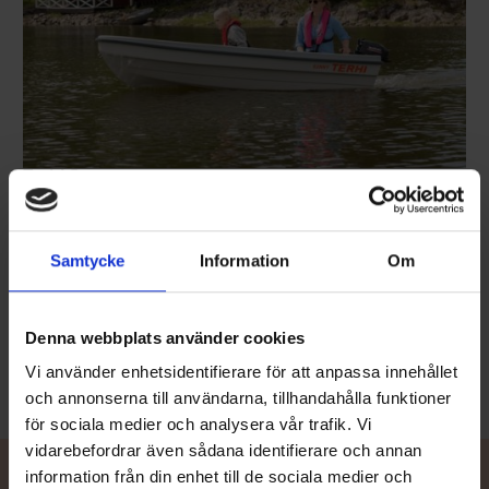
Terhi Sunny
PRIS FRÅN 19900 KR
En kompakt, lätt roddbåt som även går bra med en liten
utombordare. Dess behändiga storlek och lätta vikt gör Sunny
Samtycke
Information
Om
enkel att transportera t.ex. på biltak eller i en större båts dävert.
Sunny lämpar sig perfekt för fiske och som sjöfågeljägarens
passbåt.
Läs mer
Denna webbplats använder cookies
Vi använder enhetsidentifierare för att anpassa innehållet
och annonserna till användarna, tillhandahålla funktioner
för sociala medier och analysera vår trafik. Vi
vidarebefordrar även sådana identifierare och annan
information från din enhet till de sociala medier och