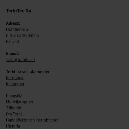
TerhiTec Oy
Adress:
Huhdantie 6
FIN-21140 Rimito
Finland
E-post:
terhi@terhitec.fi
Terhi på sociala medier
Facebook
Instagram
Framsida
Modellprogram
Tillbehör
Om Terhi
Handböcker och instruktioner
Historia