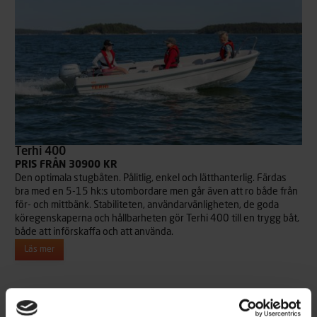
Terhi 400
PRIS FRÅN 30900 KR
Den optimala stugbåten. Pålitlig, enkel och lätthanterlig. Färdas
bra med en 5-15 hk:s utombordare men går även att ro både från
för- och mittbänk. Stabiliteten, användarvänligheten, de goda
köregenskaperna och hållbarheten gör Terhi 400 till en trygg båt,
både att införskaffa och att använda.
Läs mer