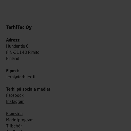
TerhiTec Oy
Adress:
Huhdantie 6
FIN-21140 Rimito
Finland
E-post:
terhi@terhitec.fi
Terhi på sociala medier
Facebook
Instagram
Framsida
Modellprogram
Tillbehör