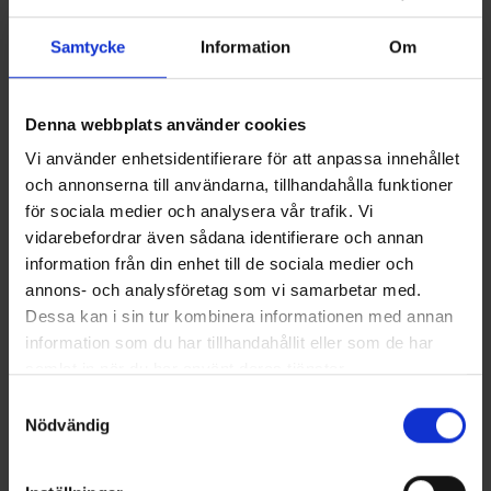
Samtycke
Information
Om
Denna webbplats använder cookies
Vi använder enhetsidentifierare för att anpassa innehållet
och annonserna till användarna, tillhandahålla funktioner
för sociala medier och analysera vår trafik. Vi
Terhi 400 Verde
vidarebefordrar även sådana identifierare och annan
PRIS FRÅN 30900 KR
Den optimala stugbåten, som även passar bra som passbåt för
information från din enhet till de sociala medier och
sjöfågeljägare eller för fiske. Pålitlig, enkel och lätthanterlig.
annons- och analysföretag som vi samarbetar med.
Färdas bra med en 5-15 hk:s utombordare men går även att ro
Dessa kan i sin tur kombinera informationen med annan
både från för- och mittbänk. Stabiliteten, användarvänligheten, de
information som du har tillhandahållit eller som de har
goda köregenskaperna och hållbarheten gör Terhi 400 till en
trygg båt, både att införskaffa och att använda. Grön skrovfärg.
samlat in när du har använt deras tjänster.
Läs mer
Samtyckesval
Nödvändig