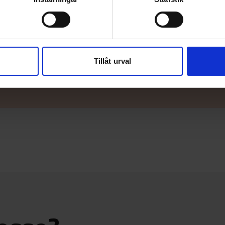
äljare
u be om en offert av din närmaste TG-
er än gärna.
Tillåt urval