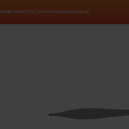
åtar
Tillbehör
Om Terhi
Återförsäljare
Webbutik
Motorbåtar
Roddbåtar
Jollar