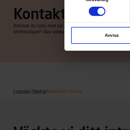
Kontakta återförs
Behöver du hjälp med val av båt eller tillbehör, eller vill d
återförsäljare? Våra sakkunniga återförsäljare hjälper dig m
Avvisa
Framsida
/
Tillbehör
/
Köllist skärt till form