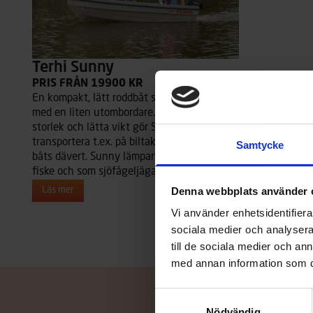
Terhi Sunny
PRIS FRÅN 19900 KR
En kompakt, lätt roddbåt som även går bra
med en liten utombordare. Dess behändiga
storlek och lätta vikt gör Sunny enkel att
transportera t.ex. på biltak eller i en större
Samtycke
båts dävert. Sunny lämpar sig perfekt för
fiske och som sjöfågeljägarens passbåt.
Denna webbplats använder 
Läs mer
Vi använder enhetsidentifierar
sociala medier och analysera 
till de sociala medier och a
med annan information som du 
Samtyckesval
Nödvändig