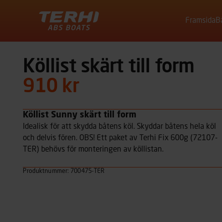
Framsida
B
Terhi
Köllist skärt till form
910 kr
Köllist Sunny skärt till form
Idealisk för att skydda båtens köl. Skyddar båtens hela köl
och delvis fören. OBS! Ett paket av Terhi Fix 600g (72107-
TER) behövs för monteringen av köllistan.
Produktnummer: 700475-TER