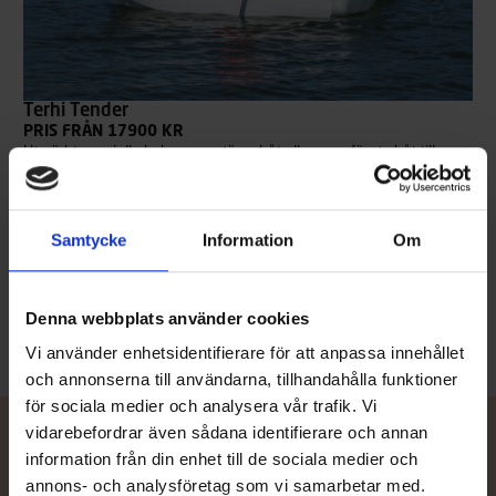
Terhi Tender
PRIS FRÅN 17900 KR
Utmärkt som jolle bakom en större båt eller som första båt till
familjens yngre skeppare. Behändig och enkel att ro, lätt att lyfta
och släpas bra efter en större båt utan att bromsa farten. Tack
vare sitt katamaranskrov är Terhi Tender mycket stabil och trygg.
Under sätet som går i längdriktning finns ett låsbart utrymme för
Samtycke
Information
Om
åror och andra tillbehör.
Läs mer
Denna webbplats använder cookies
Vi använder enhetsidentifierare för att anpassa innehållet
och annonserna till användarna, tillhandahålla funktioner
för sociala medier och analysera vår trafik. Vi
vidarebefordrar även sådana identifierare och annan
information från din enhet till de sociala medier och
annons- och analysföretag som vi samarbetar med.