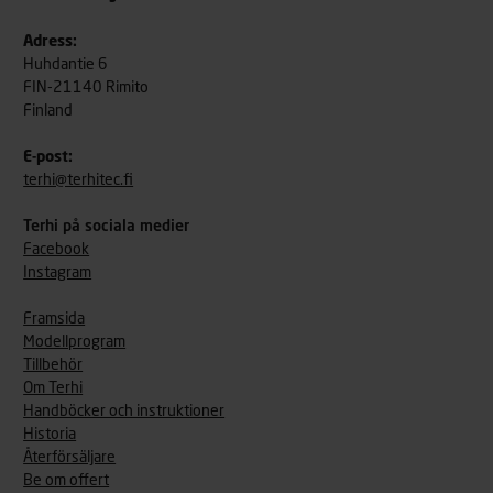
Adress:
Huhdantie 6
FIN-21140 Rimito
Finland
E-post:
terhi@terhitec.fi
Terhi på sociala medier
Facebook
Instagram
Framsida
Modellprogram
Tillbehör
Om Terhi
Handböcker och instruktioner
Historia
Återförsäljare
Be om offert