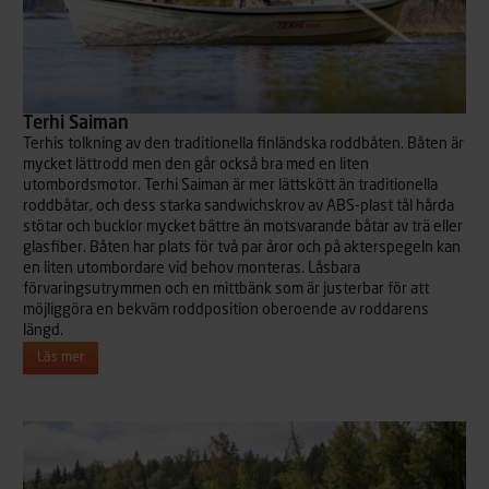
Terhi Saiman
Terhis tolkning av den traditionella finländska roddbåten. Båten är
mycket lättrodd men den går också bra med en liten
utombordsmotor. Terhi Saiman är mer lättskött än traditionella
roddbåtar, och dess starka sandwichskrov av ABS-plast tål hårda
stötar och bucklor mycket bättre än motsvarande båtar av trä eller
glasfiber. Båten har plats för två par åror och på akterspegeln kan
en liten utombordare vid behov monteras. Låsbara
förvaringsutrymmen och en mittbänk som är justerbar för att
möjliggöra en bekväm roddposition oberoende av roddarens
längd.
Läs mer