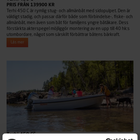
PRIS FRÅN 139900 KR
Terhi 450 C är rymlig stug- och allmänbåt med sidopulpet. Den är
väldigt stadig, och passar därför både som förbindelse-, fiske- och
allmänbåt, men även som båt för familjens yngre båtåkare. Dess
förstärkta akterspegel möjliggör montering av en upp till 40 hk:s
utombordare, något som särskilt förbättrar båtens bärkraft.
Läs mer
Terhi 450 CC