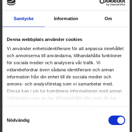
PRIS FRÅN 149900 KR
Terhi 450 CC är det optimala för dig som önskar mångsidighet av
din båt, men till ett förmånligt pris och i rätt kompakt storleksklass.
Mittpulpeten gör även 450 CC till ett bra val om du gillar att fiska,
Samtycke
Information
Om
men samtidigt önskar dig en båt som även passar för utflykter
med familjen och för förbindelseturer till och från sommarstugan.
Läs mer
Denna webbplats använder cookies
Vi använder enhetsidentifierare för att anpassa innehållet
och annonserna till användarna, tillhandahålla funktioner
för sociala medier och analysera vår trafik. Vi
vidarebefordrar även sådana identifierare och annan
information från din enhet till de sociala medier och
annons- och analysföretag som vi samarbetar med.
Dessa kan i sin tur kombinera informationen med annan
information som du har tillhandahållit eller som de har
samlat in när du har använt deras tjänster.
Samtyckesval
Nödvändig