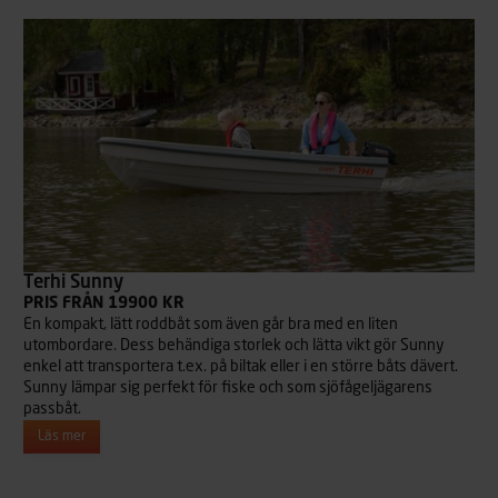
Terhi Sunny
PRIS FRÅN 19900 KR
En kompakt, lätt roddbåt som även går bra med en liten
utombordare. Dess behändiga storlek och lätta vikt gör Sunny
enkel att transportera t.ex. på biltak eller i en större båts dävert.
Sunny lämpar sig perfekt för fiske och som sjöfågeljägarens
passbåt.
Läs mer