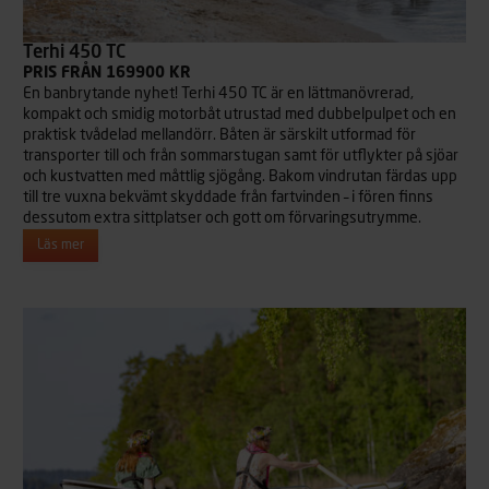
Terhi 450 TC
PRIS FRÅN 169900 KR
En banbrytande nyhet! Terhi 450 TC är en lättmanövrerad,
kompakt och smidig motorbåt utrustad med dubbelpulpet och en
praktisk tvådelad mellandörr. Båten är särskilt utformad för
transporter till och från sommarstugan samt för utflykter på sjöar
och kustvatten med måttlig sjögång. Bakom vindrutan färdas upp
till tre vuxna bekvämt skyddade från fartvinden – i fören finns
dessutom extra sittplatser och gott om förvaringsutrymme.
Läs mer