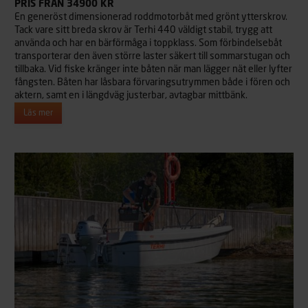
PRIS FRÅN 34900 KR
En generöst dimensionerad roddmotorbåt med grönt ytterskrov.
Tack vare sitt breda skrov är Terhi 440 väldigt stabil, trygg att
använda och har en bärförmåga i toppklass. Som förbindelsebåt
transporterar den även större laster säkert till sommarstugan och
tillbaka. Vid fiske kränger inte båten när man lägger nät eller lyfter
fångsten. Båten har låsbara förvaringsutrymmen både i fören och
aktern, samt en i längdväg justerbar, avtagbar mittbänk.
Läs mer