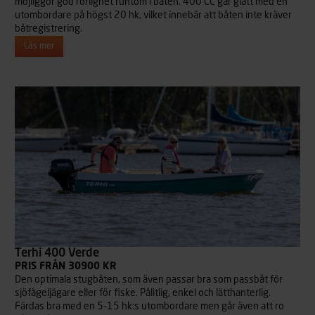
möjliggör god rörlighet runtom i båten. 400 CC går glatt med en
utombordare på högst 20 hk, vilket innebär att båten inte kräver
båtregistrering.
Läs mer
Terhi 400 Verde
PRIS FRÅN 30900 KR
Den optimala stugbåten, som även passar bra som passbåt för
sjöfågeljägare eller för fiske. Pålitlig, enkel och lätthanterlig.
Färdas bra med en 5-15 hk:s utombordare men går även att ro