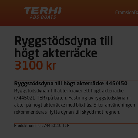
Framsida
B
Terhi
Ryggstödsdyna till
högt akterräcke
3100 kr
Ryggstödsdyna till högt akterräcke 445/450
Ryggstödsdynan till akter kräver ett högt akterräcke
(7445021-TER) på båten. Fästning av ryggstödsdynan i
akter på högt akterräcke med blixtlås. Efter användningen
rekommenderas flytta dynan till skydd mot regnen.
Produktnummer: 74450110-TER