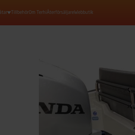
åtar
Tillbehör
Om Terhi
Återförsäljare
Webbutik
Motorbåtar
Roddbåtar
Jollar