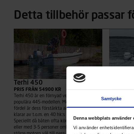
Detta tillbehör passar f
Terhi 450
Terhi 45
PRIS FRÅN 54900 KR
PRIS FRÅN
Terhi 450 är en förnyad version av den
Terhi 450 C 
Samtycke
populära 445-modellen. Modellens största
med sidopulp
fördel är dess förstärkta akterspegel som
passar därfö
klarar av t.o.m. en 40 hk:s utombordare.
och allmänb
Denna webbplats använder 
Speciellt då båten ofta körs tungt lastad
familjens yn
eller med 3-5 personer ombord, kommer den
akterspegel
Vi använder enhetsidentifierar
större motorn väl till pass. Rorkultsstyrd
till 40 hk:s