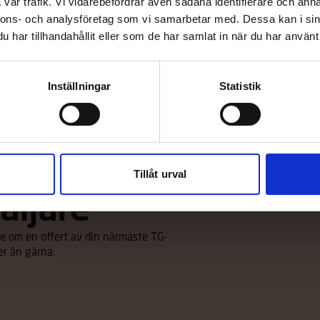
vår trafik. Vi vidarebefordrar även sådana identifierare och anna
åtens bärkraft.
båt erbjuder funktionella detalj
nnons- och analysföretag som vi samarbetar med. Dessa kan i sin
fullständig komfort för båtfolk i 
har tillhandahållit eller som de har samlat in när du har använt 
Läs mer
Inställningar
Statistik
Tillåt urval
äljare
u be om en offert av din närmaste TG-
er än gärna.