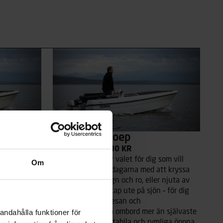
Terhi 450 Sloep
PRIS FRÅN 69900 KR
som vill
Terhi 450 Sloep är valet för dig som vill
Om
tt kryssa
tillbringa sommardagarna med att kryssa
r njuta av
längs kanaler i lugn och ro, eller njuta av
 – för dig
sol och gott sällskap ute på sjön – för dig
som värdesätter resan och
n självaste
bekvämligheterna ombord mer än självaste
andahålla funktioner för
mliga öppna
resmålet. Denna stabila och rymliga öppna