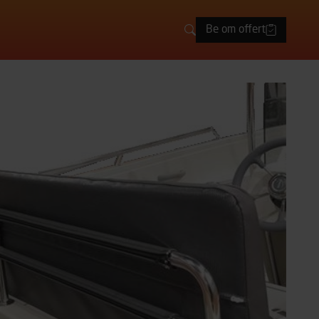
Be om offert
Sök