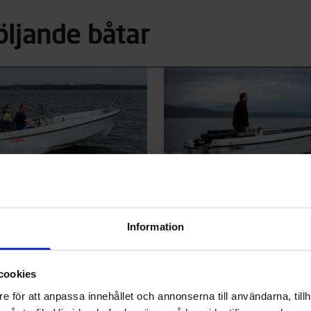
öljande båtar
0 C
Terhi 450 Sloep
 139900 KR
PRIS FRÅN 67900 KR
är rymlig stug- och allmänbåt
Terhi 450 Sloep är valet för dig 
Information
et. Den är väldigt stadig, och
tillbringa sommardagarna med a
r både som förbindelse-, fiske-
längs kanaler i lugn och ro, elle
åt, men även som båt för
sol och gott sällskap ute på sjön
cookies
gre båtåkare. Dess förstärkta
som värdesätter resan och
 möjliggör montering av en upp
bekvämligheterna ombord mer ä
e för att anpassa innehållet och annonserna till användarna, tillh
 utombordare, något som särskilt
resmålet. Denna stabila och ry