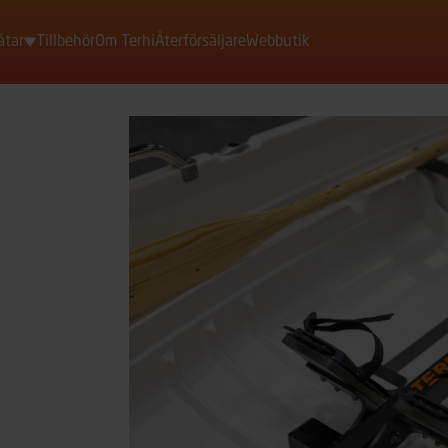
åtar
Tillbehör
Om Terhi
Återförsäljare
Webbutik
Motorbåtar
Roddbåtar
Jollar