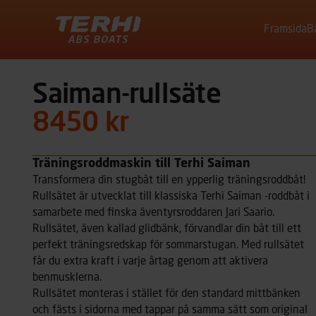
Framsida
B
Terhi
Saiman-rullsäte
8450 kr
Träningsroddmaskin till Terhi Saiman
Transformera din stugbåt till en ypperlig träningsroddbåt!
Rullsätet är utvecklat till klassiska Terhi Saiman -roddbåt i
samarbete med finska äventyrsroddaren Jari Saario.
Rullsätet, även kallad glidbänk, förvandlar din båt till ett
perfekt träningsredskap för sommarstugan. Med rullsätet
får du extra kraft i varje årtag genom att aktivera
benmusklerna.
Rullsätet monteras i stället för den standard mittbänken
och fästs i sidorna med tappar på samma sätt som original