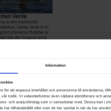
aiman Verde
ing av den traditionella
roddbåten. Saiman Verde är en
grönt ytterskrov. Modellen är
rodd men den fungerar också
iten utombordsmotor eller
ombordare. Terhi Saiman är
ättskött än traditionella
ck vare dess starka
ov av ABS-plast, som tål hårda
Information
ucklor mycket bättre än båtar
glasfiber.
cookies
e för att anpassa innehållet och annonserna till användarna, tillh
vår trafik. Vi vidarebefordrar även sådana identifierare och anna
nnons- och analysföretag som vi samarbetar med. Dessa kan i sin
har tillhandahållit eller som de har samlat in när du har använt 