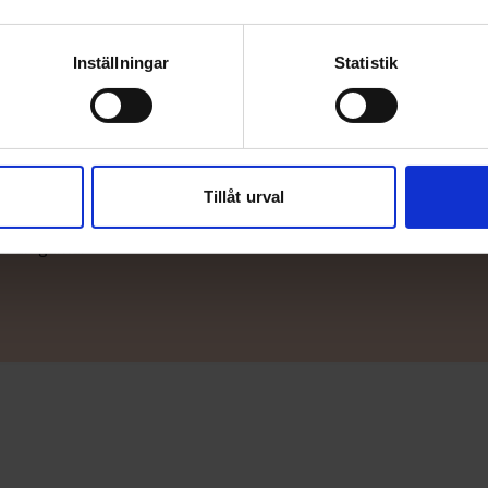
Inställningar
Statistik
äljare
Tillåt urval
u be om en offert av din närmaste TG-
er än gärna.