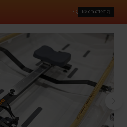
Be om offert
Sök