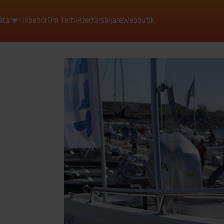
åtar
Tillbehör
Om Terhi
Återförsäljare
Webbutik
Motorbåtar
Roddbåtar
Jollar