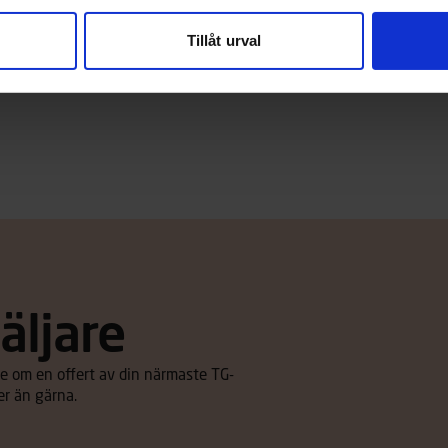
terna ombord mer än självaste
Tillåt urval
enna stabila och rymliga öppna
 funktionella detaljer och
omfort för båtfolk i alla åldrar.
äljare
u be om en offert av din närmaste TG-
er än gärna.