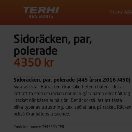
Framsida
B
Terhi
Sidoräcken, par,
polerade
4350 kr
Sidoräcken, par, polerade (445 årsm.2016-/450)
Syrafast stål. Båträcken ökar säkerheten i båten – det är
lätt att ta stöd om räcken när man går i båten eller håll tag
i räcket när båten är på sjön. Det är också lätt att fästa
olika typer av utrustning, t.ex. spöhållare, på räcket. Räcken
också ökar båtens utseende.
Produktnummer: 7445200-TER