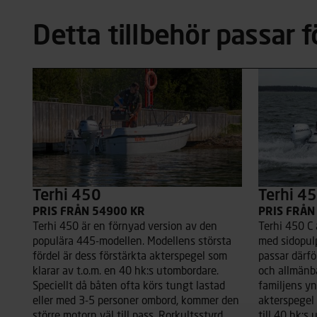
Detta tillbehör passar f
Terhi 450
Terhi 45
PRIS FRÅN 54900 KR
PRIS FRÅN
Terhi 450 är en förnyad version av den
Terhi 450 C 
populära 445-modellen. Modellens största
med sidopulp
fördel är dess förstärkta akterspegel som
passar därfö
klarar av t.o.m. en 40 hk:s utombordare.
och allmänb
Speciellt då båten ofta körs tungt lastad
familjens yn
eller med 3-5 personer ombord, kommer den
akterspegel
större motorn väl till pass. Rorkultsstyrd
till 40 hk:s