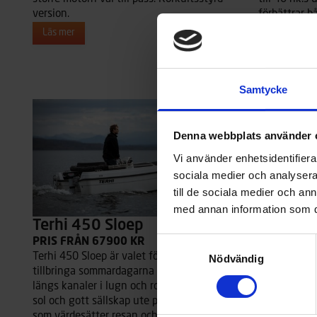
version.
förbättrar b
Läs mer
Läs mer
Samtycke
Denna webbplats använder 
Vi använder enhetsidentifierar
sociala medier och analysera 
till de sociala medier och a
med annan information som du 
Terhi 450 Sloep
Terhi 4
Samtyckesval
PRIS FRÅN 67900 KR
PRIS FRÅN
Terhi 450 Sloep är valet för dig som vill
Terhi 450 Sl
Nödvändig
tillbringa sommardagarna med att kryssa
tillbringa 
längs kanaler i lugn och ro, eller njuta av
längs kanale
sol och gott sällskap ute på sjön – för dig
sol och gott 
som värdesätter resan och
som värdesä