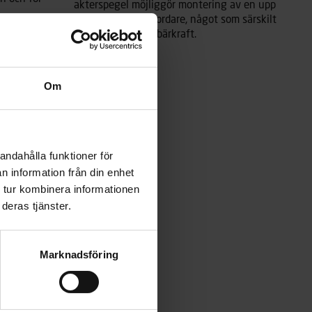
akterspegel möjliggör montering av en upp
till 40 hk:s utombordare, något som särskilt
förbättrar båtens bärkraft.
Läs mer
Om
andahålla funktioner för
n information från din enhet
 tur kombinera informationen
deras tjänster.
Marknadsföring