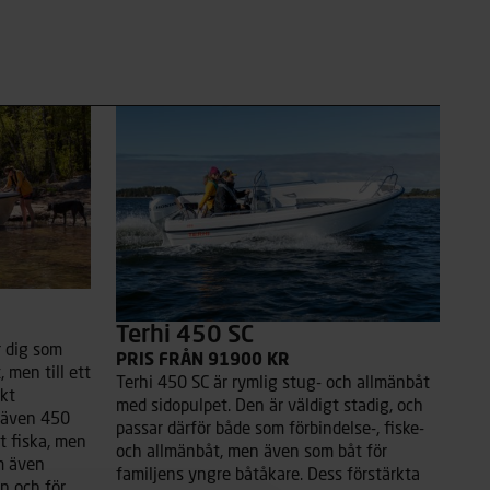
Terhi 450 SC
r dig som
PRIS FRÅN 91900 KR
 men till ett
Terhi 450 SC är rymlig stug- och allmänbåt
akt
med sidopulpet. Den är väldigt stadig, och
r även 450
passar därför både som förbindelse-, fiske-
tt fiska, men
och allmänbåt, men även som båt för
m även
familjens yngre båtåkare. Dess förstärkta
n och för