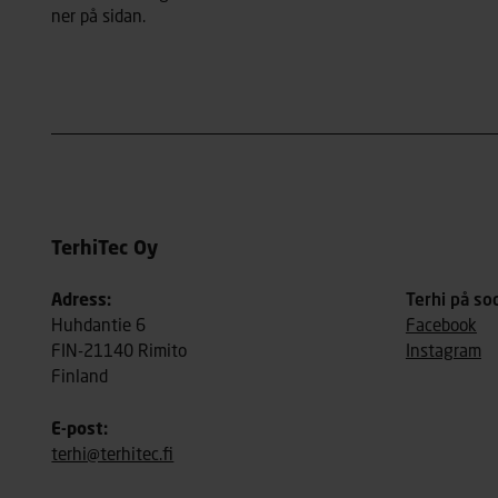
ner på sidan.
TerhiTec Oy
Adress:
Terhi på so
Huhdantie 6
Facebook
FIN-21140 Rimito
Instagram
Finland
E-post:
terhi@terhitec.fi