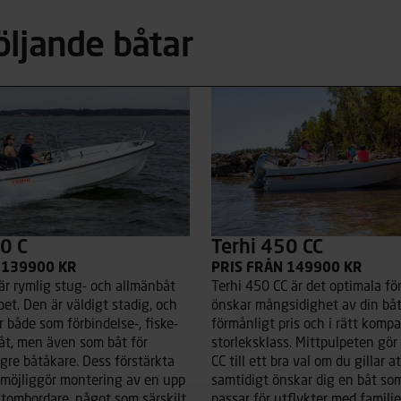
öljande båtar
0 C
Terhi 450 CC
 139900 KR
PRIS FRÅN 149900 KR
är rymlig stug- och allmänbåt
Terhi 450 CC är det optimala fö
et. Den är väldigt stadig, och
önskar mångsidighet av din båt,
r både som förbindelse-, fiske-
förmånligt pris och i rätt komp
åt, men även som båt för
storleksklass. Mittpulpeten gö
gre båtåkare. Dess förstärkta
CC till ett bra val om du gillar a
 möjliggör montering av en upp
samtidigt önskar dig en båt so
 utombordare, något som särskilt
passar för utflykter med familje