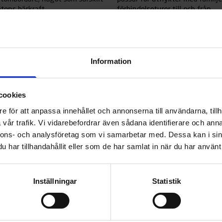
åtens bärkraft.
förbindelseturer till och från
sommarstugan.
Läs mer
Information
cookies
e för att anpassa innehållet och annonserna till användarna, tillh
vår trafik. Vi vidarebefordrar även sådana identifierare och anna
nnons- och analysföretag som vi samarbetar med. Dessa kan i sin
har tillhandahållit eller som de har samlat in när du har använt 
50 Sloep
 69900 KR
oep är valet för dig som vill
Inställningar
Statistik
sommardagarna med att kryssa
r i lugn och ro, eller njuta av
sällskap ute på sjön – för dig
tter resan och