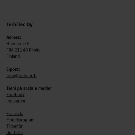
TerhiTec Oy
Adress:
Huhdantie 6
FIN-21140 Rimito
Finland
E-post:
terhi@terhitec.fi
Terhi på sociala medier
Facebook
Instagram
Framsida
Modellprogram
Tillbehör
Om Terhi