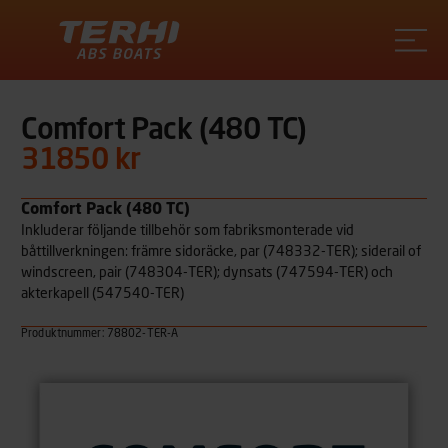
Terhi
Comfort Pack (480 TC)
31850 kr
Comfort Pack (480 TC)
Inkluderar följande tillbehör som fabriksmonterade vid
båttillverkningen: främre sidoräcke, par (748332-TER); siderail of
windscreen, pair (748304-TER); dynsats (747594-TER) och
akterkapell (547540-TER)
Produktnummer: 78802-TER-A