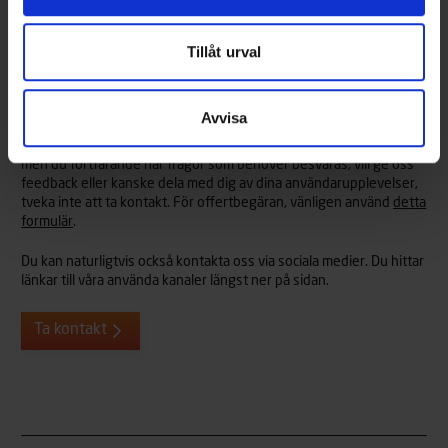
Tillåt urval
Väckte vi ditt intresse?
Avvisa
Vi hjälper dig mer än gärna med alla frågor du kan tänkas ha om
våra Terhi-båtar eller -tillbehör. Så om vi har väckt ditt intresse,
men du fortfarande har frågor som behöver besvaras, vill ge oss
feedback eller kanske dela med dig av dina användarupplevelser,
tveka inte att ta kontakt. För offertbegäran, vänligen använd
detta
formulär
.
Du kan naturligtvis också kontakta oss via sociala medier. Du hittar
länkar till våra använda kanaler längst ner på sidan.
Ta kontakt