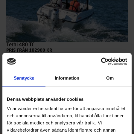
Terhi 480 TC
PRIS FRÅN 182900 KR
Terhi 480 TC är en mångsidig, strax under fem meter lång
motorbåt med dubbla styrkonsoler. Den lämpar sig både för
stugfolk som för fritidsfiskare, och transporterar tryggt både
passagerare och packning i ur och skur. Båten har gott om
Samtycke
Information
Om
förvaringsutrymmen, en stor öppen för och goda köregenskaper,
men samtidigt är den även utseendemässigt lockande. Dörren
mellan de två styrpulpeterna förbättrar vindskyddet för förare
och passagerare i aktern. Båten körs från akterbänken.
Denna webbplats använder cookies
Läs mer
Vi använder enhetsidentifierare för att anpassa innehållet
och annonserna till användarna, tillhandahålla funktioner
för sociala medier och analysera vår trafik. Vi
vidarebefordrar även sådana identifierare och annan