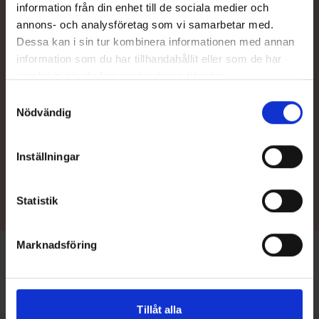
information från din enhet till de sociala medier och
annons- och analysföretag som vi samarbetar med.
Dessa kan i sin tur kombinera informationen med annan
information som du har tillhandahållit eller som de har
Kontakta återförsäljare
samlat in när du har använt deras tjänster.
Behöver du hjälp med val av båt eller tillbehör, eller vill du be om
Samtyckesval
en offert av din närmaste TG-återförsäljare? Våra sakkunniga
Nödvändig
återförsäljare hjälper dig mer än gärna.
Inställningar
Återförsäljare
Statistik
Marknadsföring
Framsida
/
Tillbehör
/
Comfort Pack (480 TC)
Tillåt alla