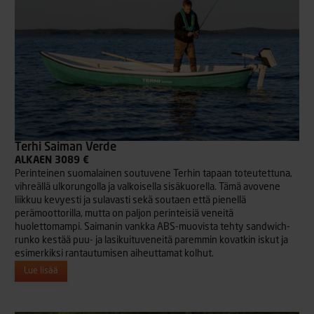
Terhi Saiman Verde
ALKAEN 3089 €
Perinteinen suomalainen soutuvene Terhin tapaan toteutettuna,
vihreällä ulkorungolla ja valkoisella sisäkuorella. Tämä avovene
liikkuu kevyesti ja sulavasti sekä soutaen että pienellä
perämoottorilla, mutta on paljon perinteisiä veneitä
huolettomampi. Saimanin vankka ABS-muovista tehty sandwich-
runko kestää puu- ja lasikuituveneitä paremmin kovatkin iskut ja
esimerkiksi rantautumisen aiheuttamat kolhut.
Lue lisää