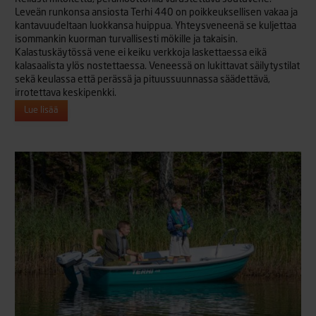
Leveän runkonsa ansiosta Terhi 440 on poikkeuksellisen vakaa ja
kantavuudeltaan luokkansa huippua. Yhteysveneenä se kuljettaa
isommankin kuorman turvallisesti mökille ja takaisin.
Kalastuskäytössä vene ei keiku verkkoja laskettaessa eikä
kalasaalista ylös nostettaessa. Veneessä on lukittavat säilytystilat
sekä keulassa että perässä ja pituussuunnassa säädettävä,
irrotettava keskipenkki.
Lue lisää