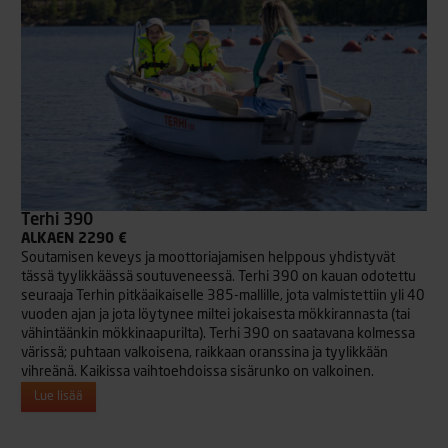
Terhi 390
ALKAEN 2290 €
Soutamisen keveys ja moottoriajamisen helppous yhdistyvät
tässä tyylikkäässä soutuveneessä. Terhi 390 on kauan odotettu
seuraaja Terhin pitkäaikaiselle 385-mallille, jota valmistettiin yli 40
vuoden ajan ja jota löytynee miltei jokaisesta mökkirannasta (tai
vähintäänkin mökkinaapurilta). Terhi 390 on saatavana kolmessa
värissä; puhtaan valkoisena, raikkaan oranssina ja tyylikkään
vihreänä. Kaikissa vaihtoehdoissa sisärunko on valkoinen.
Lue lisää