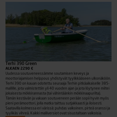
Terhi 390 Green
ALKAEN 2290 €
Uudessa soutuveneessämme soutamisen keveys ja
moottoriajamisen helppous yhdistyvät tyylikkääseen ulkonäköön.
Terhi 390 on kauan odotettu seuraaja Terhin pitkäaikaiselle 385-
mallille, jota valmistettiin yli 40 vuoden ajan ja jota löytynee miltei
jokaisesta mökkirannasta (tai vähintäänkin mökkinaapurilta).
Tämän kestävän ja vakaan soutuveneen perään sopii hyvin myös
pieni perämoottori, jolla matka taittuu sutjakkaasti ja iloisesti.
Saatavilla kolmessa eri värissä: puhdas valkoinen, pirteä oranssi ja
tyylikäs vihreä. Kaikki malliversiot ovat sisustaltaan valkoisia.