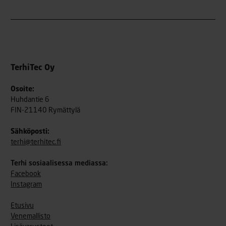
TerhiTec Oy
Osoite:
Huhdantie 6
FIN-21140 Rymättylä
Sähköposti:
terhi@terhitec.fi
Terhi sosiaalisessa mediassa:
Facebook
Instagram
Etusivu
Venemallisto