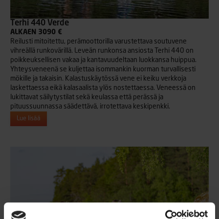
Terhi 440 Verde
ALKAEN 3090 €
Reilusti mitoitettu, perämoottorilla varustettava soutuvene
vihreällä runkovärillä. Leveän runkonsa ansiosta Terhi 440 on
poikkeuksellisen vakaa ja kantavuudeltaan luokkansa huippua.
Yhteysveneenä se kuljettaa isommankin kuorman turvallisesti
mökille ja takaisin. Kalastuskäytössä vene ei keiku verkkoja
laskettaessa eikä kalasaalista ylös nostettaessa. Veneessä on
lukittavat säilytystilat sekä keulassa että perässä ja
pituussuunnassa säädettävä, irrotettava keskipenkki.
Lue lisää