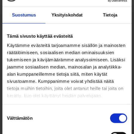
Suostumus
Yksityiskohdat
Tietoja
Tämä sivusto käyttää evästeitä
Terhi Saiman
Käytämme evästeitä tarjoamamme sisällön ja mainosten
ALKAEN 3089 €
Perinteinen suomalainen soutuvene Terhin tapaan toteutettuna.
räätälöimiseen, sosiaalisen median ominaisuuksien
Tämä avovene liikkuu kevyesti ja sulavasti sekä soutaen että
tukemiseen ja kävijämäärämme analysoimiseen. Lisäksi
moottorilla, mutta on paljon perinteisiä veneitä huolettomampi.
jaamme sosiaalisen median, mainosalan ja analytiikka-
Saimanin vankka ABS-muovista tehty sandwich-runko kestää
puu- ja lasikuituveneitä paremmin kovatkin iskut ja esimerkiksi
alan kumppaneillemme tietoja siitä, miten käytät
rantautumisen aiheuttamat kolhut. Saimanissa on paikat kahdelle
sivustoamme. Kumppanimme voivat yhdistää näitä
airoparille sekä pienelle perämoottorille. Vene on varustettu
tietoja muihin tietoihin, joita olet antanut heille tai joita on
lukittavilla säilytystiloilla ja säädettävällä keskipenkillä.
kerätty, kun olet käyttänyt heidän palvelujaan.
Lue lisää
Suostumuksen
Välttämätön
valinta