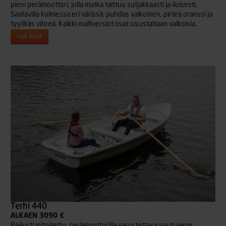
pieni perämoottori, jolla matka taittuu sutjakkaasti ja iloisesti.
Saatavilla kolmessa eri värissä: puhdas valkoinen, pirteä oranssi ja
tyylikäs vihreä. Kaikki malliversiot ovat sisustaltaan valkoisia.
Lue lisää
Terhi 440
ALKAEN 3090 €
Reilusti mitoitettu, perämoottorilla varustettava soutuvene.