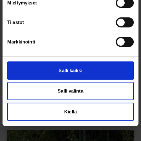
Mieltymykset
Tilastot
Markkinointi
Terhi Saiman Hunter
Salli kaikki
ALKAEN 3089 €
Erityisen hyvin luontoon mukautuva avovene, jolla voi liikkua
vesillä entistä huomaamattomammin. Terhi Saiman Hunter
Salli valinta
perustuu huippusuosittuun, Terhi Saiman -malliin. Ero näiden
veneiden välillä löytyy Hunterin sisäväristä, joka on kauttaaltaan
vihreä, kuten koko runkokin.
Kiellä
Lue lisää