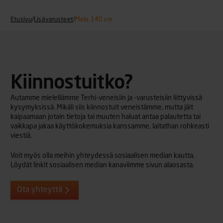
Etusivu
/
Lisävarusteet
/
Mela 140 cm
Kiinnostuitko?
Autamme mielellämme Terhi-veneisiin ja -varusteisiin liittyvissä
kysymyksissä. Mikäli siis kiinnostuit veneistämme, mutta jäit
kaipaamaan jotain tietoja tai muuten haluat antaa palautetta tai
vaikkapa jakaa käyttökokemuksia kanssamme, laitathan rohkeasti
viestiä.
Voit myös olla meihin yhteydessä sosiaalisen median kautta.
Löydät linkit sosiaalisen median kanaviimme sivun alaosasta.
Ota yhteyttä