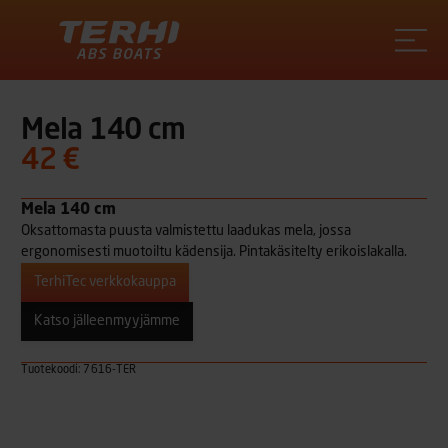
Terhi
Mela 140 cm
42 €
Mela 140 cm
Oksattomasta puusta valmistettu laadukas mela, jossa
ergonomisesti muotoiltu kädensija. Pintakäsitelty erikoislakalla.
TerhiTec verkkokauppa
Katso jälleenmyyjämme
Tuotekoodi: 7616-TER