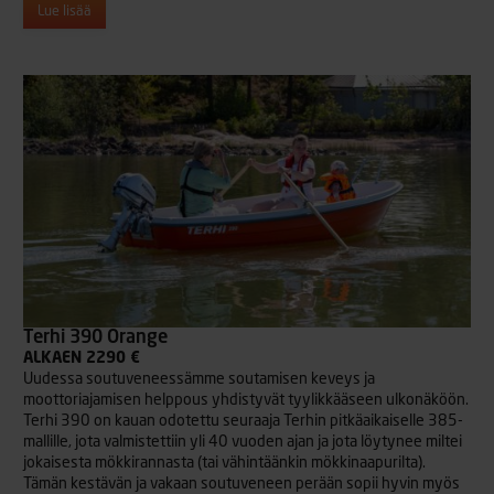
Lue lisää
Terhi 390 Orange
ALKAEN 2290 €
Uudessa soutuveneessämme soutamisen keveys ja
moottoriajamisen helppous yhdistyvät tyylikkääseen ulkonäköön.
Terhi 390 on kauan odotettu seuraaja Terhin pitkäaikaiselle 385-
mallille, jota valmistettiin yli 40 vuoden ajan ja jota löytynee miltei
jokaisesta mökkirannasta (tai vähintäänkin mökkinaapurilta).
Tämän kestävän ja vakaan soutuveneen perään sopii hyvin myös