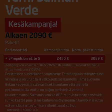
Verde
Kesäkampanja!
Alkaen 2090 €
Paketit
Perämoottori
Kampanjahinta
Norm. pakettihinta
+ ePropulsion eLite S
2450 €
3089 €
Kampanja on voimassa 30.6.2026 asti saatavuusvarauksin. Vene
ilman moottoria 2 090 €.
Perinteinen suomalainen soutuvene Terhin tapaan toteutettuna,
vihreällä ulkorungolla ja valkoisella sisäkuorella. Tämä avovene
liikkuu kevyesti ja sulavasti sekä soutaen että pienellä
perämoottorilla, mutta on paljon perinteisiä veneitä
huolettomampi. Saimanin vankka ABS-muovista tehty sandwich-
runko kestää puu- ja lasikuituveneitä paremmin kovatkin iskut ja
esimerkiksi rantautumisen aiheuttamat kolhut.
Tuotekoodi: 250002-TER