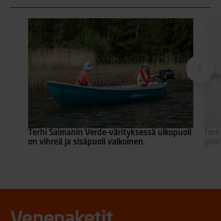
Terhi Saimanin Verde-värityksessä ulkopuoli
Terh
on vihreä ja sisäpuoli valkoinen.
ylei
Venepaketit