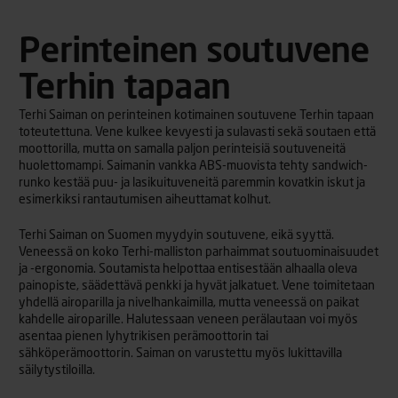
Perinteinen soutuvene
Terhin tapaan
Terhi Saiman on perinteinen kotimainen soutuvene Terhin tapaan
toteutettuna. Vene kulkee kevyesti ja sulavasti sekä soutaen että
moottorilla, mutta on samalla paljon perinteisiä soutuveneitä
huolettomampi. Saimanin vankka ABS-muovista tehty sandwich-
runko kestää puu- ja lasikuituveneitä paremmin kovatkin iskut ja
esimerkiksi rantautumisen aiheuttamat kolhut.
Terhi Saiman on Suomen myydyin soutuvene, eikä syyttä.
Veneessä on koko Terhi-malliston parhaimmat soutuominaisuudet
ja -ergonomia. Soutamista helpottaa entisestään alhaalla oleva
painopiste, säädettävä penkki ja hyvät jalkatuet. Vene toimitetaan
yhdellä airoparilla ja nivelhankaimilla, mutta veneessä on paikat
kahdelle airoparille. Halutessaan veneen perälautaan voi myös
asentaa pienen lyhytrikisen perämoottorin tai
sähköperämoottorin. Saiman on varustettu myös lukittavilla
säilytystiloilla.