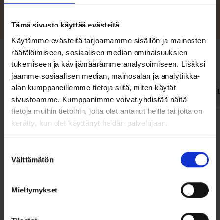
Tämä sivusto käyttää evästeitä
Käytämme evästeitä tarjoamamme sisällön ja mainosten
räätälöimiseen, sosiaalisen median ominaisuuksien
tukemiseen ja kävijämäärämme analysoimiseen. Lisäksi
jaamme sosiaalisen median, mainosalan ja analytiikka-
alan kumppaneillemme tietoja siitä, miten käytät
Tekniset tiedot
Vakiovarusteet
Lisävarusteet
sivustoamme. Kumppanimme voivat yhdistää näitä
tietoja muihin tietoihin, joita olet antanut heille tai joita on
kerätty, kun olet käyttänyt heidän palvelujaan.
Pituus
4,78 m
Leveys
1,48 m
Suostumuksen
Syväys
20 cm
Välttämätön
valinta
Paino ilman moottoria
105 kg
CE-hyväksyntä
D
Mieltymykset
Henkilöluku
4
Pienin suositeltu moottoriteho
4 hv