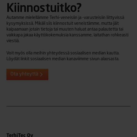
Kiinnostuitko?
Autamme mielellämme Terhi-veneisiin ja -varusteisiin liittyvissä
kysymyksissä. Mikäli siis kiinnostuit veneistämme, mutta jäit
kaipaamaan jotain tietoja tai muuten haluat antaa palautetta tai
vaikkapa jakaa käyttökokemuksia kanssamme, laitathan rohkeasti
viestiä.
Voit myös olla meihin yhteydessä sosiaalisen median kautta.
Löydät linkit sosiaalisen median kanaviimme sivun alaosasta.
Ota yhteyttä
TerhiTec Oy