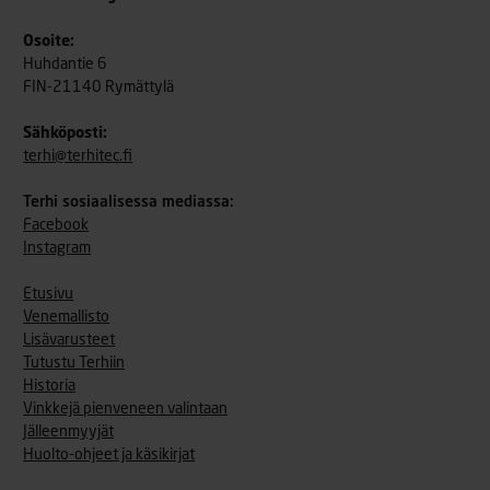
Osoite:
Huhdantie 6
FIN-21140 Rymättylä
Sähköposti:
terhi@terhitec.fi
Terhi sosiaalisessa mediassa:
Facebook
Instagram
Etusivu
Venemallisto
Lisävarusteet
Tutustu Terhiin
Historia
Vinkkejä pienveneen valintaan
Jälleenmyyjät
Huolto-ohjeet ja käsikirjat