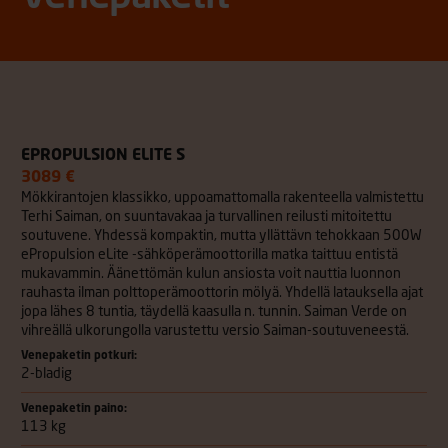
EPROPULSION ELITE S
3089 €
Mökkirantojen klassikko, uppoamattomalla rakenteella valmistettu
Terhi Saiman, on suuntavakaa ja turvallinen reilusti mitoitettu
soutuvene. Yhdessä kompaktin, mutta yllättävn tehokkaan 500W
ePropulsion eLite -sähköperämoottorilla matka taittuu entistä
mukavammin. Äänettömän kulun ansiosta voit nauttia luonnon
rauhasta ilman polttoperämoottorin mölyä. Yhdellä latauksella ajat
jopa lähes 8 tuntia, täydellä kaasulla n. tunnin. Saiman Verde on
vihreällä ulkorungolla varustettu versio Saiman-soutuveneestä.
Venepaketin potkuri:
2-bladig
Venepaketin paino:
113 kg