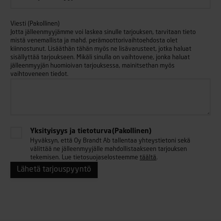
Viesti
(Pakollinen)
Jotta jälleenmyyjämme voi laskea sinulle tarjouksen, tarvitaan tieto
mistä venemallista ja mahd. perämoottorivaihtoehdosta olet
kiinnostunut. Lisääthän tähän myös ne lisävarusteet, jotka haluat
sisällyttää tarjoukseen. Mikäli sinulla on vaihtovene, jonka haluat
jälleenmyyjän huomioivan tarjouksessa, mainitsethan myös
vaihtoveneen tiedot.
Yksityisyys ja tietoturva
(Pakollinen)
Hyväksyn, että Oy Brandt Ab tallentaa yhteystietoni sekä
välittää ne jälleenmyyjälle mahdollistaakseen tarjouksen
tekemisen. Lue tietosuojaselosteemme
täältä
.