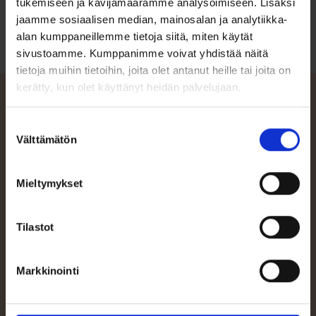
tukemiseen ja kävijämäärämme analysoimiseen. Lisäksi
Lue lisää
jaamme sosiaalisen median, mainosalan ja analytiikka-
alan kumppaneillemme tietoja siitä, miten käytät
sivustoamme. Kumppanimme voivat yhdistää näitä
tietoja muihin tietoihin, joita olet antanut heille tai joita on
kerätty, kun olet käyttänyt heidän palvelujaan.
Suostumuksen
Välttämätön
Ota yhteyttä
valinta
Mikäli kaipaat apua veneen tai varusteen valintaan, tai haluat
pyytää veneestä/venepaketista tarjouksen, voit aina kääntyä
Mieltymykset
asiantuntevien Terhi-jälleenmyyjiemme puoleen. Katso tästä
lähimmän jälleenmyyjäsi yhteystiedot!
Tilastot
Jälleenmyyjät
Markkinointi