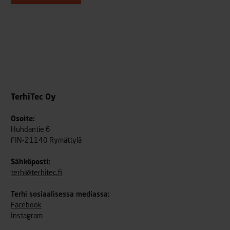
TerhiTec Oy
Osoite:
Huhdantie 6
FIN-21140 Rymättylä
Sähköposti:
terhi@terhitec.fi
Terhi sosiaalisessa mediassa:
Facebook
Instagram