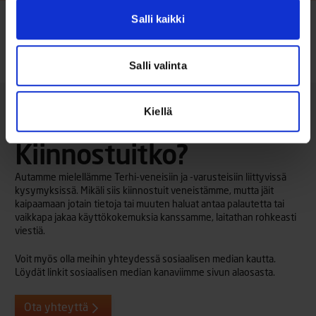
Salli kaikki
Salli valinta
Etusivu
/
Lisävarusteet
/
Säilytyspeitto (450 CC)
Kiellä
Kiinnostuitko?
Autamme mielellämme Terhi-veneisiin ja -varusteisiin liittyvissä
kysymyksissä. Mikäli siis kiinnostuit veneistämme, mutta jäit
kaipaamaan jotain tietoja tai muuten haluat antaa palautetta tai
vaikkapa jakaa käyttökokemuksia kanssamme, laitathan rohkeasti
viestiä.
Voit myös olla meihin yhteydessä sosiaalisen median kautta.
Löydät linkit sosiaalisen median kanaviimme sivun alaosasta.
Ota yhteyttä