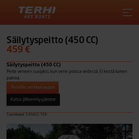
Terhi
Säilytyspeitto (450 CC)
459 €
Säilytyspeitto (450 CC)
Peite veneen suojaksi, kun vene poissa vedestä. Ei kestä lumen
painoa.
TerhiTec verkkokauppa
Katso jälleenmyyjämme
Tuotekoodi: 545021-TER