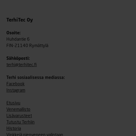
TerhiTec Oy
Osoite:
Huhdantie 6
FIN-21140 Rymättylä
Sähköposti:
terhi@terhitec.fi
Terhi sosiaalisessa mediassa:
Facebook
Instagram
Etusivu
Venemallisto
Lisävarusteet
Tutustu Terhiin
Historia
Vinkkejä pienveneen valintaan