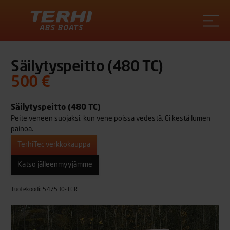
Terhi
Säilytyspeitto (480 TC)
500 €
Säilytyspeitto (480 TC)
Peite veneen suojaksi, kun vene poissa vedestä. Ei kestä lumen
painoa.
TerhiTec verkkokauppa
Katso jälleenmyyjämme
Tuotekoodi: 547530-TER