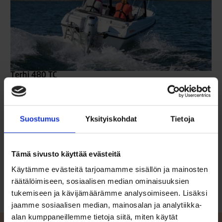
Terhi 480 TC
ALKAEN 16490 €
Tämä kahdella pulpetilla varustettu mökkeilijän luottoapuri on
siunattu viimeistellyllä ulkonäöllä, erinomaisilla ajo-ominaisuuksilla
sekä hyvillä säilytystiloilla. Veneen pulpettien välissä oleva väliovi
Suostumus
Yksityiskohdat
Tietoja
suojaa tehokkaasti takana istuvia viimalta ja kattavan
lisävarustevalikoiman voimin veneen saa helposti räätälöityä
omaan käyttöön sopivaksi. Veneen monipuolisuus tekee mallista
erinomaisen niin mökkeilijöille, retkiveneilijöille kuin kalastajillekin.
Tämä sivusto käyttää evästeitä
Lue lisää
Käytämme evästeitä tarjoamamme sisällön ja mainosten
räätälöimiseen, sosiaalisen median ominaisuuksien
tukemiseen ja kävijämäärämme analysoimiseen. Lisäksi
jaamme sosiaalisen median, mainosalan ja analytiikka-
alan kumppaneillemme tietoja siitä, miten käytät