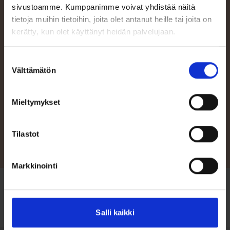
sivustoamme. Kumppanimme voivat yhdistää näitä
tietoja muihin tietoihin, joita olet antanut heille tai joita on
kerätty, kun olet käyttänyt heidän palvelujaan.
Ota yhteyttä
Suostumuksen
Mikäli kaipaat apua veneen tai varusteen valintaan, tai haluat
Välttämätön
pyytää veneestä/venepaketista tarjouksen, voit aina kääntyä
valinta
asiantuntevien Terhi-jälleenmyyjiemme puoleen. Katso tästä
lähimmän jälleenmyyjäsi yhteystiedot!
Mieltymykset
Jälleenmyyjät
Tilastot
Markkinointi
Salli kaikki
Etusivu
/
Lisävarusteet
/
Säilytyspeitto (480 TC)