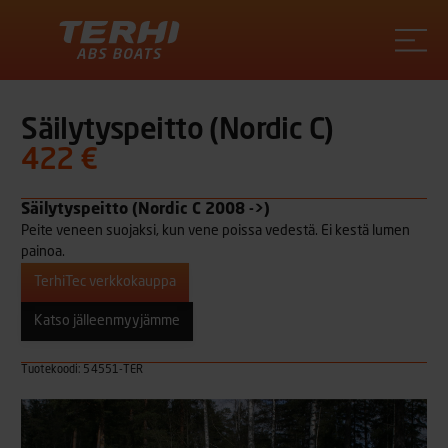
Terhi
Säilytyspeitto (Nordic C)
422 €
Säilytyspeitto (Nordic C 2008 ->)
Peite veneen suojaksi, kun vene poissa vedestä. Ei kestä lumen
painoa.
TerhiTec verkkokauppa
Katso jälleenmyyjämme
Tuotekoodi: 54551-TER