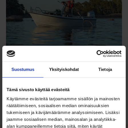
Terhi Nordic 6020 C
ALKAEN 6990 €
Terhi Nordic 6020 C -pulpettivene on kalastajien suursuosikki.
Esikuviensa tavoin tällä veneellä voi lähteä vesille turvallisin mielin
Suostumus
Yksityiskohdat
Tietoja
säällä kuin säällä. Mikäli istumatilaa tarvitaan enemmän,
sivulaatikon kansi taittuu kätevästi penkiksi veneen keskelle.
Veneen vakiovarusteisiin lukeutuvat muun muassa pilssipumppu
ja kulkuvalovalmius. Vene on myös mainio yhteysvenekäytössä.
Tämä sivusto käyttää evästeitä
Lue lisää
Käytämme evästeitä tarjoamamme sisällön ja mainosten
räätälöimiseen, sosiaalisen median ominaisuuksien
tukemiseen ja kävijämäärämme analysoimiseen. Lisäksi
jaamme sosiaalisen median, mainosalan ja analytiikka-
alan kumppaneillemme tietoja siitä, miten käytät