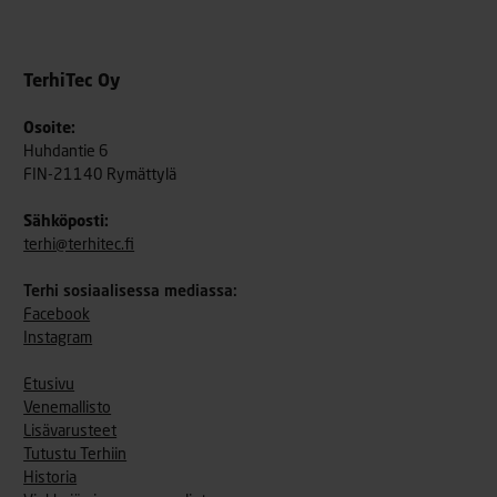
TerhiTec Oy
Osoite:
Huhdantie 6
FIN-21140 Rymättylä
Sähköposti:
terhi@terhitec.fi
Terhi sosiaalisessa mediassa:
Facebook
Instagram
Etusivu
Venemallisto
Lisävarusteet
Tutustu Terhiin
Historia