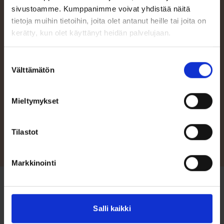
sivustoamme. Kumppanimme voivat yhdistää näitä
tietoja muihin tietoihin, joita olet antanut heille tai joita on
kerätty, kun olet käyttänyt heidän palvelujaan.
Ota yhteyttä
Suostumuksen
Mikäli kaipaat apua veneen tai varusteen valintaan, tai haluat
Välttämätön
pyytää veneestä/venepaketista tarjouksen, voit aina kääntyä
valinta
asiantuntevien Terhi-jälleenmyyjiemme puoleen. Katso tästä
lähimmän jälleenmyyjäsi yhteystiedot!
Mieltymykset
Jälleenmyyjät
Tilastot
Markkinointi
Salli kaikki
Etusivu
/
Lisävarusteet
/
Säilytyspeitto (Nordic C)