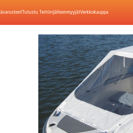
sävarusteet
Tutustu Terhiin
Jälleenmyyjät
Verkkokauppa
veneet
neet