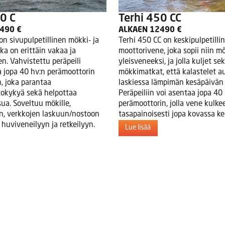
0 C
Terhi 450 CC
490 €
ALKAEN 12490 €
on sivupulpetillinen mökki- ja
Terhi 450 CC on keskipulpetilli
oka on erittäin vakaa ja
moottorivene, joka sopii niin m
n. Vahvistettu peräpeili
yleisveneeksi, ja jolla kuljet se
a jopa 40 hv:n perämoottorin
mökkimatkat, että kalastelet a
, joka parantaa
laskiessa lämpimän kesäpäivän 
okykyä sekä helpottaa
Peräpeiliin voi asentaa jopa 40
ua. Soveltuu mökille,
perämoottorin, jolla vene kulkee 
n, verkkojen laskuun/nostoon
tasapainoisesti jopa kovassa kel
 huviveneilyyn ja retkeilyyn.
Lue lisää