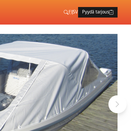
FI
SV
Pyydä tarjous
Haku