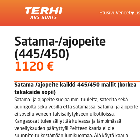
Etusivu
Veneet
Li
Terhi
Moottori
Satama-/ajopeite
Soutuve
(445/450)
Jollat
1120 €
Satama-/ajopeite kaikki 445/450 mallit (korkea
takakaide sopii)
Satama- ja ajopeite suojaa mm. tuulelta, sateelta sekä
auringolta sekä vesillä että satamassa. Satama- ja ajopeite
ei sovellu veneen talvisäilytykseen ulkotiloissa.
Kangasosat tulee säilyttää kuivassa ja lämpimässä
veneilykauden päätyttyä! Peitteen kaaria ei ole
suunniteltu kestämään lumikuormaa. Älä käytä kaaria