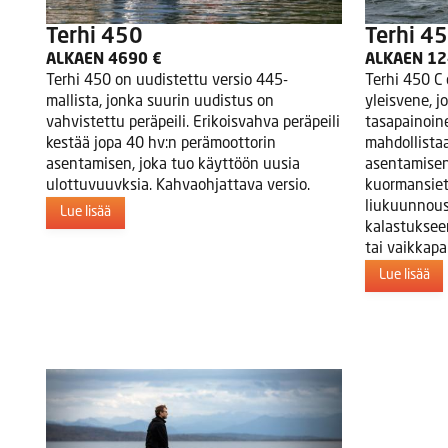
Terhi 450
Terhi 45
ALKAEN 4690 €
ALKAEN 12
Terhi 450 on uudistettu versio 445-
Terhi 450 C 
mallista, jonka suurin uudistus on
yleisvene, j
vahvistettu peräpeili. Erikoisvahva peräpeili
tasapainoine
kestää jopa 40 hv:n perämoottorin
mahdollista
asentamisen, joka tuo käyttöön uusia
asentamisen
ulottuvuuvksia. Kahvaohjattava versio.
kuormansiet
liukuunnous
Lue lisää
kalastuksee
tai vaikkapa
Lue lisää