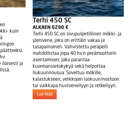
Terhi 450 SC
nen
ALKAEN 6290 €
ökki- kuin
Terhi 450 SC on sivupulpetillinen mökki- ja
kä
yleisvene, joka on erittäin vakaa ja
uringon
tasapainoinen. Vahvistettu peräpeili
päätteeksi.
mahdollistaa jopa 40 hv:n perämoottorin
 hv
asentamisen, joka parantaa
iloisesti ja
kuormansietokykyä sekä helpottaa
issä.
liukuunnousua. Soveltuu mökille,
kalastukseen, verkkojen laskuun/nostoon
tai vaikkapa huviveneilyyn ja retkeilyyn.
Lue lisää