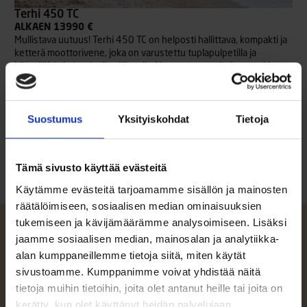
Terhi 450 TC
ALKAEN 13990 €
Mullistava uutuus! Terhi 450 TC on helposti hallittava, kompakti ja
ketterä moottorivene, joka on varustettu tuplapulpetilla ja
kätevällä kaksiosaisella väliovella. Vene on suunniteltu etenkin
mökkisiirtymisiin ja retkeilyyn, järvillä ja maltillisen aallokon
rannikkovesillä. Tuulilasin takana jopa kolme aikuista taittaa
matkaa ajoviimalta suojassa – keulassa sen sijaan löytyy lisäistuin-
Suostumus
Yksityiskohdat
Tietoja
sekä säilytystilaa.
Lue lisää
Tämä sivusto käyttää evästeitä
Käytämme evästeitä tarjoamamme sisällön ja mainosten
räätälöimiseen, sosiaalisen median ominaisuuksien
tukemiseen ja kävijämäärämme analysoimiseen. Lisäksi
jaamme sosiaalisen median, mainosalan ja analytiikka-
alan kumppaneillemme tietoja siitä, miten käytät
Ota yhteyttä
sivustoamme. Kumppanimme voivat yhdistää näitä
tietoja muihin tietoihin, joita olet antanut heille tai joita on
Mikäli kaipaat apua veneen tai varusteen valintaan, tai haluat
kerätty, kun olet käyttänyt heidän palvelujaan.