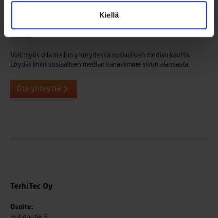
kysymyksissä. Mikäli siis kiinnostuit veneistämme, mutta jäit
Kiellä
kaipaamaan jotain tietoja tai muuten haluat antaa palautetta tai
vaikkapa jakaa käyttökokemuksia kanssamme, laitathan rohkeasti
viestiä.
Voit myös olla meihin yhteydessä sosiaalisen median kautta.
Löydät linkit sosiaalisen median kanaviimme sivun alaosasta.
Ota yhteyttä
TerhiTec Oy
Osoite:
Huhdantie 6