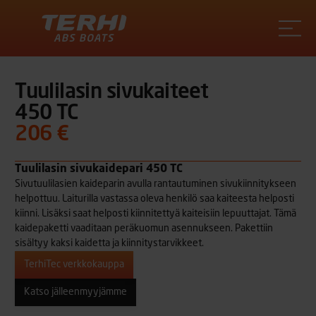
Terhi
Tuulilasin sivukaiteet
450 TC
206 €
Tuulilasin sivukaidepari 450 TC
Sivutuulilasien kaideparin avulla rantautuminen sivukiinnitykseen
helpottuu. Laiturilla vastassa oleva henkilö saa kaiteesta helposti
kiinni. Lisäksi saat helposti kiinnitettyä kaiteisiin lepuuttajat. Tämä
kaidepaketti vaaditaan peräkuomun asennukseen. Pakettiin
sisältyy kaksi kaidetta ja kiinnitystarvikkeet.
TerhiTec verkkokauppa
Katso jälleenmyyjämme