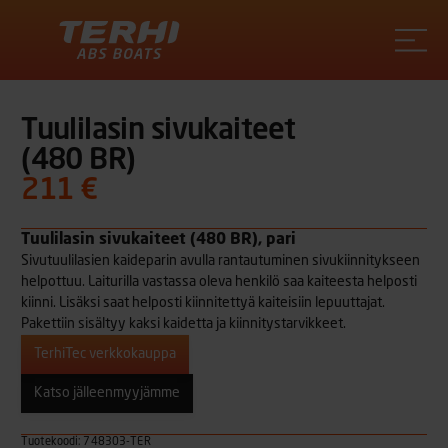
Terhi
Tuulilasin sivukaiteet
(480 BR)
211 €
Tuulilasin sivukaiteet (480 BR), pari
Sivutuulilasien kaideparin avulla rantautuminen sivukiinnitykseen
helpottuu. Laiturilla vastassa oleva henkilö saa kaiteesta helposti
kiinni. Lisäksi saat helposti kiinnitettyä kaiteisiin lepuuttajat.
Pakettiin sisältyy kaksi kaidetta ja kiinnitystarvikkeet.
TerhiTec verkkokauppa
Katso jälleenmyyjämme
Tuotekoodi: 748303-TER