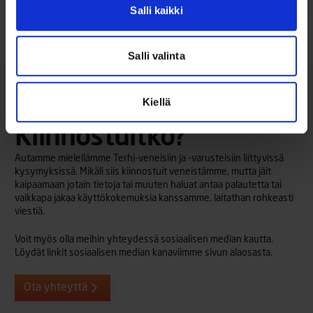
Salli kaikki
Etusivu
/
Lisävarusteet
/
Tuulilasin sivukaiteet (480 BR)
Salli valinta
Kiellä
Kiinnostuitko?
Autamme mielellämme Terhi-veneisiin ja -varusteisiin liittyvissä
kysymyksissä. Mikäli siis kiinnostuit veneistämme, mutta jäit
kaipaamaan jotain tietoja tai muuten haluat antaa palautetta tai
vaikkapa jakaa käyttökokemuksia kanssamme, laitathan rohkeasti
viestiä.
Voit myös olla meihin yhteydessä sosiaalisen median kautta.
Löydät linkit sosiaalisen median kanaviimme sivun alaosasta.
Ota yhteyttä