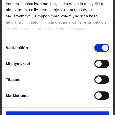
jaamme sosiaalisen median, mainosalan ja analytiikka-
alan kumppaneillemme tietoja siitä, miten käytät
sivustoamme. Kumppanimme voivat yhdistää näitä
tietoja muihin tietoihin, joita olet antanut heille tai joita on
kerätty, kun olet käyttänyt heidän palvelujaan.
Suostumuksen
Ota yhteyttä
Välttämätön
valinta
Mikäli kaipaat apua veneen tai varusteen valintaan, tai haluat
pyytää veneestä/venepaketista tarjouksen, voit aina kääntyä
Mieltymykset
asiantuntevien Terhi-jälleenmyyjiemme puoleen. Katso tästä
lähimmän jälleenmyyjäsi yhteystiedot!
Tilastot
Jälleenmyyjät
Markkinointi