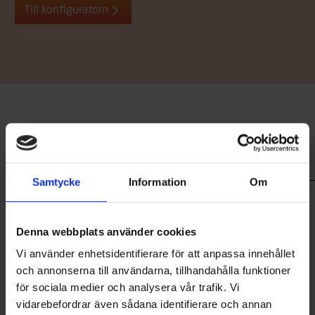
Till konfiguratorn
Teknisk information
Standardutrustning
Tillbehör
Samtycke
Information
Om
Längd
4,01 m
Bredd
1,5 m
Denna webbplats använder cookies
Djupgående
23 cm
Vi använder enhetsidentifierare för att anpassa innehållet
Vikt utan motor
153 kg
och annonserna till användarna, tillhandahålla funktioner
CE-godkännande
D
för sociala medier och analysera vår trafik. Vi
vidarebefordrar även sådana identifierare och annan
Antal personer
4