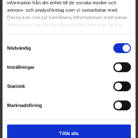
information från din enhet till de sociala medier och
Minsta rekommenderade motoreffekt
15 hk
annons- och analysföretag som vi samarbetar med.
Maximal rekommenderad motoreffekt
20 hk
Dessa kan i sin tur kombinera informationen med annan
information som du har tillhandahållit eller som de har
samlat in när du har använt deras tjänster.
Regnvattensdränerande
Ja
Samtyckesval
Osänkbar struktur
Ja
Nödvändig
Däckets material
ABS
Skrovets material
ABS
Inställningar
Akterspegelns höjd
Kort
Garanti vid professionellt bruk
1 år
Statistik
Garanti vid fritidsbruk
5 år
Marknadsföring
Bildgalleri
Tillåt alla