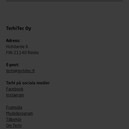
TerhiTec Oy
Adress:
Huhdantie 6
FIN-21140 Rimito
E-post:
terhi@terhitec.fi
Terhi på sociala medier
Facebook
Instagram
Framsida
Modellprogram
Tillbehör
Om Terhi