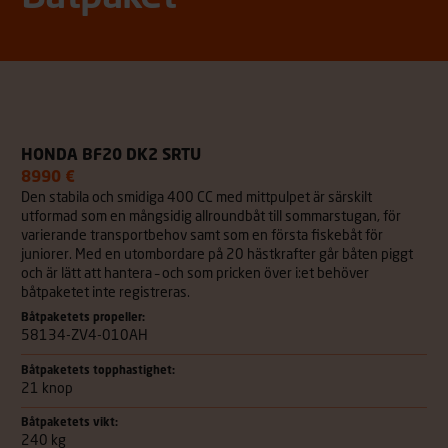
HONDA BF20 DK2 SRTU
8990 €
Den stabila och smidiga 400 CC med mittpulpet är särskilt
utformad som en mångsidig allroundbåt till sommarstugan, för
varierande transportbehov samt som en första fiskebåt för
juniorer. Med en utombordare på 20 hästkrafter går båten piggt
och är lätt att hantera – och som pricken över i:et behöver
båtpaketet inte registreras.
Båtpaketets propeller:
58134-ZV4-010AH
Båtpaketets topphastighet:
21 knop
Båtpaketets vikt:
240 kg