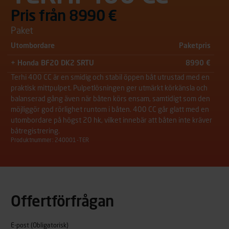
Pris från 8990 €
Paket
Utombordare
Paketpris
+ Honda BF20 DK2 SRTU
8990 €
Terhi 400 CC är en smidig och stabil öppen båt utrustad med en
praktisk mittpulpet. Pulpetlösningen ger utmärkt körkänsla och
balanserad gång även när båten körs ensam, samtidigt som den
möjliggör god rörlighet runtom i båten. 400 CC går glatt med en
utombordare på högst 20 hk, vilket innebär att båten inte kräver
båtregistrering.
Produktnummer: 240001-TER
Offertförfrågan
E-post
(Obligatorisk)