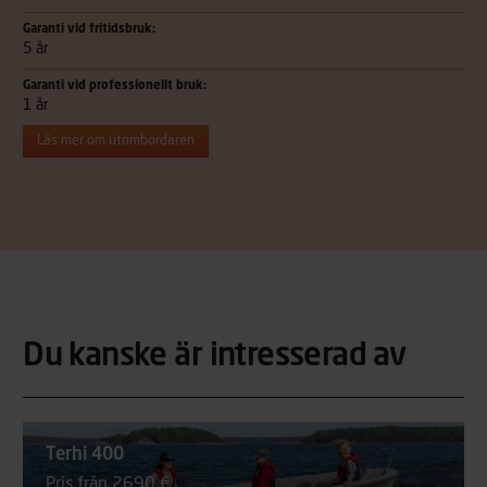
Garanti vid fritidsbruk:
5 år
Garanti vid professionellt bruk:
1 år
Läs mer om utombordaren
Du kanske är intresserad av
Terhi 400
Pris från 2690 €