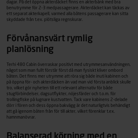
dagar. På det öppna akterdäcket finns en akterbänk med bra
benutrymme för 2-3 medpassagerare. Akterdäcket kan täckas av
ett separat akterkapell, varmed alla båtens passagerare kan sitta
skyddade från t.ex. plötsliga regnskurar.
Förvånansvärt rymlig
planlösning
Terhi 480 Cabin överraskar positivt med utrymmesanvändningen,
något som man fullt förstår först då man fysiskt kliver ombord
båten. Det finns mer utrymme att röra sig både inuti kabinen och
på öppna för- och akterdäcken än vad man vid första anblick skulle
tro, vilket gör nyheten till ett relevant alternativ för både
stugförbindelser, dagsutflykter, nöjesfärder och t.o.m. för
trollingfiske på lugnare kustvatten. Tack vare kabinens 2-delade
dörr i fören och dess öppna bakvägg är det naturligtvis behändigt
att gå igenom båten från för till akter, vilket förenklar t.ex.
hamnmanövrar.
Balanserad körning med en