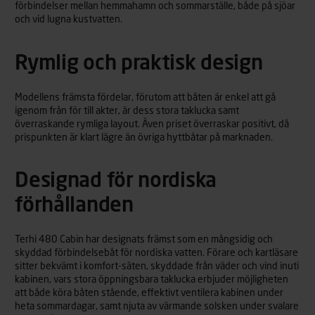
förbindelser mellan hemmahamn och sommarställe, både på sjöar
och vid lugna kustvatten.
Rymlig och praktisk design
Modellens främsta fördelar, förutom att båten är enkel att gå
igenom från för till akter, är dess stora taklucka samt
överraskande rymliga layout. Även priset överraskar positivt, då
prispunkten är klart lägre än övriga hyttbåtar på marknaden.
Designad för nordiska
förhållanden
Terhi 480 Cabin har designats främst som en mångsidig och
skyddad förbindelsebåt för nordiska vatten. Förare och kartläsare
sitter bekvämt i komfort-säten, skyddade från väder och vind inuti
kabinen, vars stora öppningsbara taklucka erbjuder möjligheten
att både köra båten stående, effektivt ventilera kabinen under
heta sommardagar, samt njuta av värmande solsken under svalare