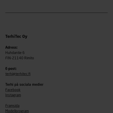
TerhiTec Oy
Adress:
Huhdantie 6
FIN-21140 Rimito
E-post:
terhi@terhitec.fi
Terhi på sociala medier
Facebook
Instagram
Framsida
Modellprogram