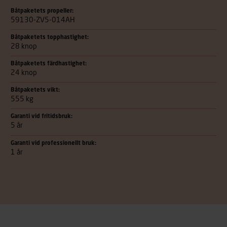
Båtpaketets propeller:
59130-ZV5-014AH
Båtpaketets topphastighet:
28 knop
Båtpaketets färdhastighet:
24 knop
Båtpaketets vikt:
555 kg
Garanti vid fritidsbruk:
5 år
Garanti vid professionellt bruk:
1 år