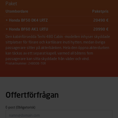
Paket
Utombordare
Paketpris
+ Honda BF50 DK4 LRTZ
20490 €
+ Honda BF60 AK1 LRTU
20990 €
Den kabinförsedda Terhi 480 Cabin -modellen inhyser skyddade
sittplatser för förare och kartläsare inuti hytten, medan övriga
passagerare sitter på akterbänken. Hela den öppna akterdurken
kan täckas av ett separat kapell, varmed all båtens fem
passagerare kan sitta skyddade från väder och vind.
Produktnummer: 248008-TER
Offertförfrågan
E-post
(Obligatorisk)