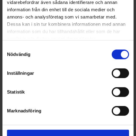
vidarebefordrar även sådana identifierare och annan
Maximal rekommenderad motoreffekt
60 hk
information från din enhet till de sociala medier och
annons- och analysföretag som vi samarbetar med.
Dessa kan i sin tur kombinera informationen med annan
Regnvattensdränerande
Ja
information som du har tillhandahållit eller som de har
Osänkbar struktur
Ja
samlat in när du har använt deras tjänster.
Däckets material
ABS
Samtyckesval
Skrovets material
ABS
Nödvändig
Akterspegelns höjd
Lång
Färgkod för däck
Vit RAL9003
Inställningar
Skrov färgkod
Vit RAL9003
Garanti vid professionellt bruk
1 år
Statistik
Garanti vid fritidsbruk
5 år
Marknadsföring
Bildgalleri