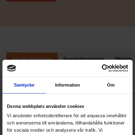
Teknisk information
Standardutrustning
Tillbehör
Längd
4,75 m
Samtycke
Information
Om
Bredd
1,85 m
Djupgående
60 cm
Vikt utan motor
440 kg
Denna webbplats använder cookies
CE-godkännande
C
Vi använder enhetsidentifierare för att anpassa innehållet
Antal personer
5
och annonserna till användarna, tillhandahålla funktioner
för sociala medier och analysera vår trafik. Vi
Minsta rekommenderade motoreffekt
40 hk