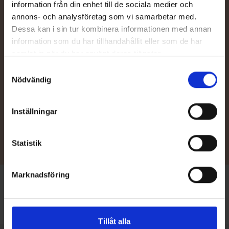
information från din enhet till de sociala medier och
annons- och analysföretag som vi samarbetar med.
Dessa kan i sin tur kombinera informationen med annan
information som du har tillhandahållit eller som de har
Kontakta återförsäljare
samlat in när du har använt deras tjänster.
Behöver du hjälp med val av båt eller tillbehör, eller vill du be om
Samtyckesval
en offert av din närmaste TG-återförsäljare? Våra sakkunniga
Nödvändig
återförsäljare hjälper dig mer än gärna.
Inställningar
Återförsäljare
Statistik
Marknadsföring
Framsida
/
Tillbehör
/
Akterkapell
Tillåt alla