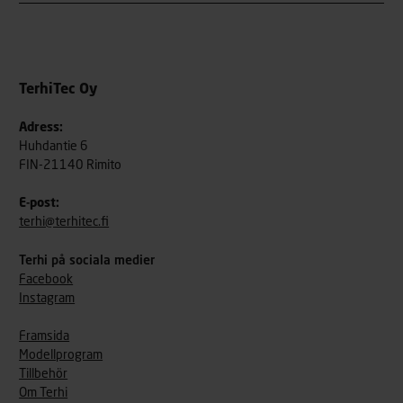
TerhiTec Oy
Adress:
Huhdantie 6
FIN-21140 Rimito
E-post:
terhi@terhitec.fi
Terhi på sociala medier
Facebook
Instagram
Framsida
Modellprogram
Tillbehör
Om Terhi