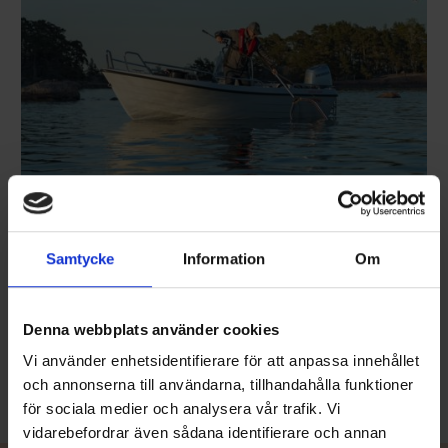
Terhi Nordic 6020 C
PRIS FRÅN 6990 €
En stabil modellfavorit som är utrustad med styrpulpet som
Samtycke
Information
Om
standard. Liksom dess förebild Nordic 6020 är även Nordic 6020
C väldigt trygg och säker på vattnet oberoende av väder och vind,
och används därför bl.a. av fiskare. Om mer sittutrymme behövs,
kan sidoförvaringens lock vikas över för att bilda en mittbänk.
Denna webbplats använder cookies
Läs mer
Vi använder enhetsidentifierare för att anpassa innehållet
och annonserna till användarna, tillhandahålla funktioner
för sociala medier och analysera vår trafik. Vi
vidarebefordrar även sådana identifierare och annan