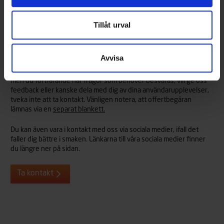
Tillåt urval
Väckte vi ditt intresse?
Avvisa
Vi hjälper dig mer än gärna med alla frågor du kan tänkas ha om
våra Terhi-båtar eller tillbehör. Så om vi har väckt ditt intresse,
men du fortfarande har frågor som behöver besvaras, vill ge oss
feedback eller kanske dela med dig av dina användarupplevelser,
tveka inte att ta kontakt. Vänligen notera, att offertbegäran
lämnas via en
separat blankett.
Du kan även vara i kontakt med oss via sociala medier, ifall det
faller dig bättre i smaken. Länkarna till våra sociala medier finner
du längre ner på sidan.
Ta kontakt