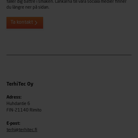
faller dig bättre i smaken. Länkarna till våra sociala medier finner
du längre ner på sidan.
Ta kontakt
TerhiTec Oy
Adress:
Huhdantie 6
FIN-21140 Rimito
E-post:
terhi@terhitec.fi