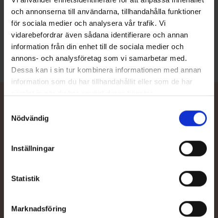
PRIS FRÅN 16990 €
och annonserna till användarna, tillhandahålla funktioner
En praktisk öppen båt med stiligt grått skrov och behändig
mittpulpet. Speciellt utvecklad för fiske och förbindelsebruk.
för sociala medier och analysera vår trafik. Vi
Läs mer
vidarebefordrar även sådana identifierare och annan
information från din enhet till de sociala medier och
annons- och analysföretag som vi samarbetar med.
Dessa kan i sin tur kombinera informationen med annan
information som du har tillhandahållit eller som de har
samlat in när du har använt deras tjänster.
Samtyckesval
Nödvändig
Kontakta återförsäljare
Inställningar
Behöver du hjälp med val av båt eller tillbehör, eller vill du be om
en offert av din närmaste TG-återförsäljare? Våra sakkunniga
återförsäljare hjälper dig mer än gärna.
Statistik
Återförsäljare
Marknadsföring