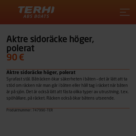
Terhi
Aktre sidoräcke höger,
polerat
90 €
Aktre sidoräcke höger, polerat
Syrafast stål. Båträcken ökar säkerheten i båten – det är lätt att ta
stöd om räcken när man går i båten eller håll tag i räcket när båten
är på sjön. Det är också lätt att fästa olika typer av utrustning, t.ex.
spöhållare, på räcket. Räcken också ökar båtens utseende.
Produktnummer: 747990-TER