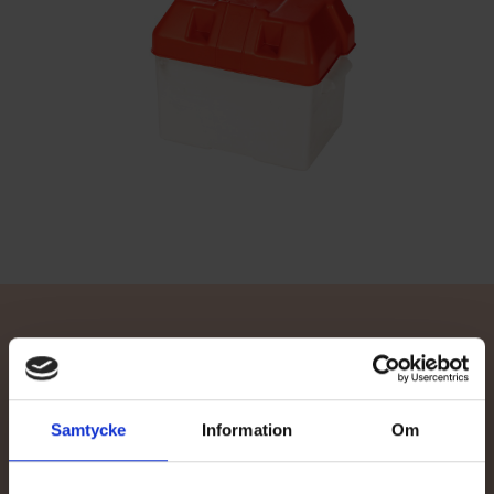
Kontakta återförsäljare
Samtycke
Information
Om
Behöver du hjälp med val av båt eller tillbehör, eller vill du be om
en offert av din närmaste TG-återförsäljare? Våra sakkunniga
återförsäljare hjälper dig mer än gärna.