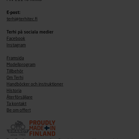
E-post:
terhi@terhitec.fi
Terhi på sociala medier
Facebook
Instagram
Framsida
Modellprogram
Tillbehör
Om Terhi
Handböcker och instruktioner
Historia
Återförsäljare
Ta kontakt
Be om offert