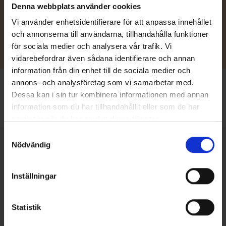
Denna webbplats använder cookies
Återförsäljare
Vi använder enhetsidentifierare för att anpassa innehållet
och annonserna till användarna, tillhandahålla funktioner
för sociala medier och analysera vår trafik. Vi
vidarebefordrar även sådana identifierare och annan
information från din enhet till de sociala medier och
annons- och analysföretag som vi samarbetar med.
Dessa kan i sin tur kombinera informationen med annan
information som du har tillhandahållit eller som de har
Framsida
/
Tillbehör
/
Batteribox 19x27x20 cm
samlat in när du har använt deras tjänster.
Samtyckesval
Nödvändig
Väckte vi ditt intresse?
Inställningar
Vi hjälper dig mer än gärna med alla frågor du kan tänkas ha om
våra Terhi-båtar eller tillbehör. Så om vi har väckt ditt intresse,
Statistik
men du fortfarande har frågor som behöver besvaras, vill ge oss
feedback eller kanske dela med dig av dina användarupplevelser,