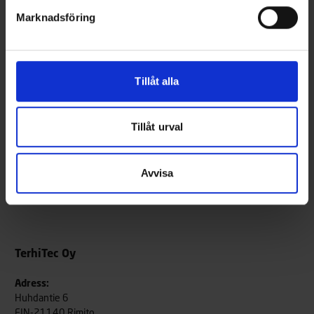
tveka inte att ta kontakt. Vänligen notera, att offertbegäran
Marknadsföring
lämnas via en
separat blankett.
Du kan även vara i kontakt med oss via sociala medier, ifall det
faller dig bättre i smaken. Länkarna till våra sociala medier finner
du längre ner på sidan.
Tillåt alla
Ta kontakt
Tillåt urval
Avvisa
TerhiTec Oy
Adress:
Huhdantie 6
FIN-21140 Rimito