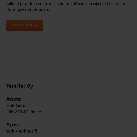
faller dig bättre i smaken. Länkarna till våra sociala medier finner
du längre ner på sidan.
Ta kontakt
TerhiTec Oy
Adress:
Huhdantie 6
FIN-21140 Rimito
E-post:
terhi@terhitec.fi