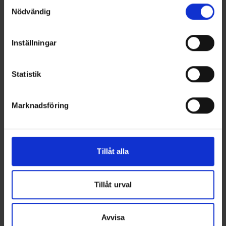
Samtyckesval
Läs mer
Nödvändig
Inställningar
Statistik
Marknadsföring
Tillåt alla
Terhi Saiman Verde
Tillåt urval
PRIS FRÅN 3089 €
Terhis tolkning av den traditionella finländska roddbåten. Saiman
Verde är en variant med grönt ytterskrov. Modellen är mycket
lättrodd men den fungerar också bra med en liten
Avvisa
utombordsmotor eller elektrisk utombordare. Terhi Saiman är