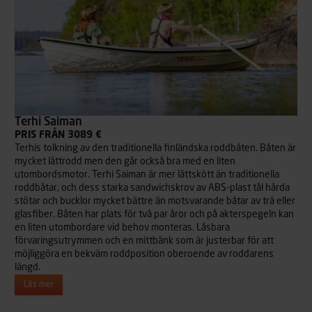
Terhi Saiman
PRIS FRÅN 3089 €
Terhis tolkning av den traditionella finländska roddbåten. Båten är
mycket lättrodd men den går också bra med en liten
utombordsmotor. Terhi Saiman är mer lättskött än traditionella
roddbåtar, och dess starka sandwichskrov av ABS-plast tål hårda
stötar och bucklor mycket bättre än motsvarande båtar av trä eller
glasfiber. Båten har plats för två par åror och på akterspegeln kan
en liten utombordare vid behov monteras. Låsbara
förvaringsutrymmen och en mittbänk som är justerbar för att
möjliggöra en bekväm roddposition oberoende av roddarens
längd.
Läs mer