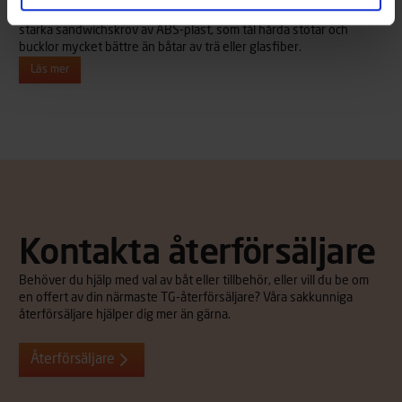
mycket mer lättskött än traditionella roddbåtar tack vare dess
starka sandwichskrov av ABS-plast, som tål hårda stötar och
bucklor mycket bättre än båtar av trä eller glasfiber.
Läs mer
Kontakta återförsäljare
Behöver du hjälp med val av båt eller tillbehör, eller vill du be om
en offert av din närmaste TG-återförsäljare? Våra sakkunniga
återförsäljare hjälper dig mer än gärna.
Återförsäljare