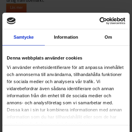
ta sig fram obemärkt.
Läs mer
Samtycke
Information
Om
Denna webbplats använder cookies
Vi använder enhetsidentifierare för att anpassa innehållet
och annonserna till användarna, tillhandahålla funktioner
för sociala medier och analysera vår trafik. Vi
vidarebefordrar även sådana identifierare och annan
Terhi Saiman Solar
information från din enhet till de sociala medier och
PRIS FRÅN 2590 €
annons- och analysföretag som vi samarbetar med.
En traditionell roddbåt som drivs av solenergi. Rätt
Dessa kan i sin tur kombinera informationen med annan
dimensionerade kvalitetstillbehör garanterar upp till tre timmars
information som du har tillhandahållit eller som de har
körning. Saiman Solar är ett utmärkt paket för dig som bryr dig om
miljö och natur, samt för dig som rör dig på vattenområden där
samlat in när du har använt deras tjänster.
användning av bränslemotor är förbjudet.