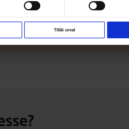
äljare
u be om en offert av din närmaste TG-
er än gärna.
Tillåt urval
resse?