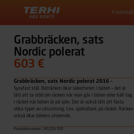
Framsida
B
Terhi
Grabbräcken, sats
Nordic polerat
603 €
Grabbräcken, sats Nordic polerat 2016 –
Syrafast stål. Båträcken ökar säkerheten i båten – det är
lätt att ta stöd om räcken när man går i båten eller håll tag
i räcket när båten är på sjön. Det är också lätt att fästa
olika typer av utrustning, t.ex. spöhållare, på räcket. Räcken
också ökar båtens utseende.
Produktnummer: 745220-TER