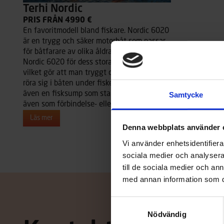
Terhi Nordic
PRIS FRÅN 4990 €
En favoritmodell bland fiskare. Nordic 6020
är en trygg och säker motorbåt som passar
för båtfarare av olika åldrar. Fiskare hyllar
Nordic 6020 för dess stora öppna durkyta
vilket gör att man tryggt och säkert kan
röra sig i båten under fisket. Båten har
även en fisksump som standard. Passar
Samtycke
även som förbindelse- eller stugbåt.
Läs mer
Denna webbplats använder 
Vi använder enhetsidentifierar
sociala medier och analysera 
till de sociala medier och a
med annan information som du 
Samtyckesval
Nödvändig