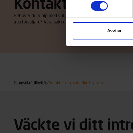
Kontakta återförs
Behöver du hjälp med val av båt eller tillbehör, eller vill d
återförsäljare? Våra sakkunniga återförsäljare hjälper dig m
Avvisa
Framsida
/
Tillbehör
/
Grabbräcken, sats Nordic polerat
Väckte vi ditt int