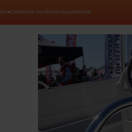
åtar
Tillbehör
Om Terhi
Återförsäljare
Webbutik
Motorbåtar
Roddbåtar
Jollar