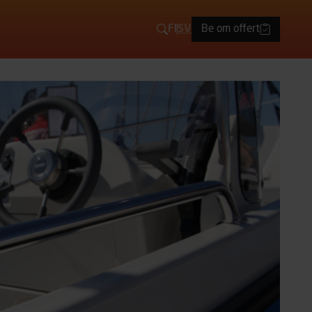
FI
SV
Be om offert
Sök