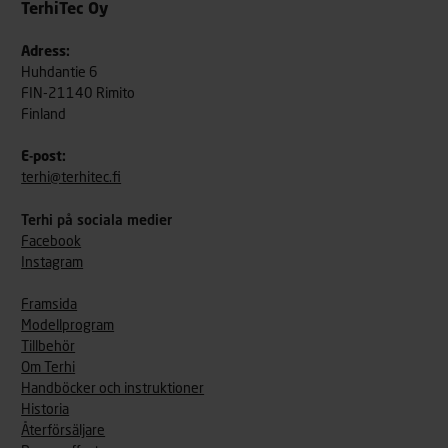
TerhiTec Oy
Adress:
Huhdantie 6
FIN-21140 Rimito
Finland
E-post:
terhi@terhitec.fi
Terhi på sociala medier
Facebook
Instagram
Framsida
Modellprogram
Tillbehör
Om Terhi
Handböcker och instruktioner
Historia
Återförsäljare