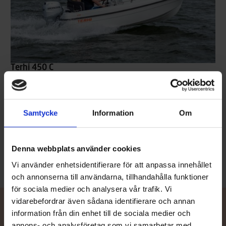
Terhi 450 C
PRIS FRÅN 139900 KR
Terhi 450 C är rymlig stug- och allmänbåt med sidopulpet. Den är
väldigt stadig, och passar därför både som förbindelse-, fiske- och
allmänbåt, men även som båt för familjens yngre båtåkare. Dess
Samtycke
Information
Om
förstärkta akterspegel möjliggör montering av en upp till 40 hk:s
utombordare, något som särskilt förbättrar båtens bärkraft.
Läs mer
Denna webbplats använder cookies
Vi använder enhetsidentifierare för att anpassa innehållet
och annonserna till användarna, tillhandahålla funktioner
för sociala medier och analysera vår trafik. Vi
vidarebefordrar även sådana identifierare och annan
information från din enhet till de sociala medier och
annons- och analysföretag som vi samarbetar med.