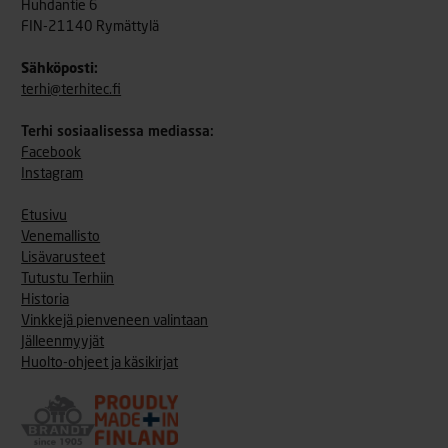
Huhdantie 6
FIN-21140 Rymättylä
Sähköposti:
terhi@terhitec.fi
Terhi sosiaalisessa mediassa:
Facebook
Instagram
Etusivu
Venemallisto
Lisävarusteet
Tutustu Terhiin
Historia
Vinkkejä pienveneen valintaan
Jälleenmyyjät
Huolto-ohjeet ja käsikirjat