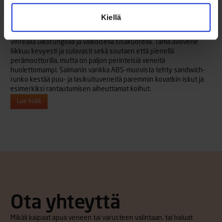
Terhi Saiman Verde
Kiellä
ALKAEN 3089 €
Perinteinen suomalainen soutuvene Terhin tapaan toteutettuna,
vihreällä ulkorungolla ja valkoisella sisäkuorella. Tämä avovene
liikkuu kevyesti ja sulavasti sekä soutaen että pienellä
perämoottorilla, mutta on paljon perinteisiä veneitä
huolettomampi. Saimanin vankka ABS-muovista tehty sandwich-
runko kestää puu- ja lasikuituveneitä paremmin kovatkin iskut ja
esimerkiksi rantautumisen aiheuttamat kolhut.
Lue lisää
Ota yhteyttä
Mikäli kaipaat apua veneen tai varusteen valintaan, tai haluat