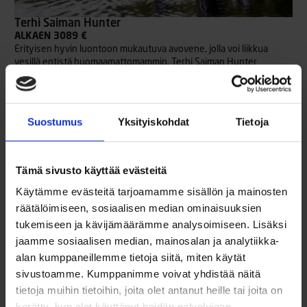
Terhi Saiman Hunter
ALKAEN 3089 €
Erityisen hyvin luontoon mukautuva avovene, jolla voi liikkua
vesillä entistä huomaamattomammin. Terhi Saiman Hunter
perustuu huippusuosittuun, Terhi Saiman -malliin. Ero näiden
veneiden välillä löytyy Hunterin sisäväristä, joka on kauttaaltaan
vihreä, kuten koko runkokin.
Lue lisää
Suostumus
Yksityiskohdat
Tietoja
Tämä sivusto käyttää evästeitä
Käytämme evästeitä tarjoamamme sisällön ja mainosten
räätälöimiseen, sosiaalisen median ominaisuuksien
tukemiseen ja kävijämäärämme analysoimiseen. Lisäksi
jaamme sosiaalisen median, mainosalan ja analytiikka-
alan kumppaneillemme tietoja siitä, miten käytät
sivustoamme. Kumppanimme voivat yhdistää näitä
tietoja muihin tietoihin, joita olet antanut heille tai joita on
kerätty, kun olet käyttänyt heidän palvelujaan.