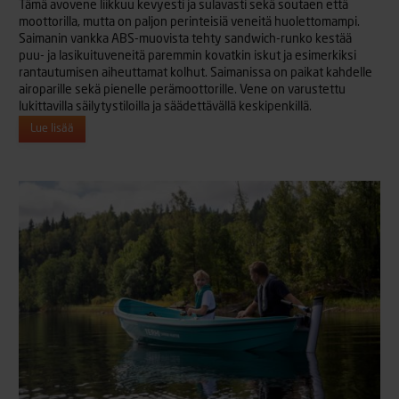
Tämä avovene liikkuu kevyesti ja sulavasti sekä soutaen että
moottorilla, mutta on paljon perinteisiä veneitä huolettomampi.
Saimanin vankka ABS-muovista tehty sandwich-runko kestää
puu- ja lasikuituveneitä paremmin kovatkin iskut ja esimerkiksi
rantautumisen aiheuttamat kolhut. Saimanissa on paikat kahdelle
airoparille sekä pienelle perämoottorille. Vene on varustettu
lukittavilla säilytystiloilla ja säädettävällä keskipenkillä.
Lue lisää