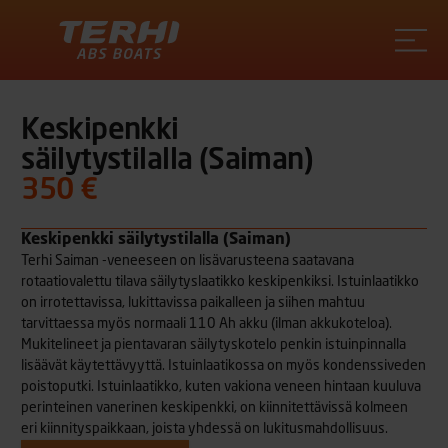
Terhi
Keskipenkki
säilytystilalla (Saiman)
350 €
Keskipenkki säilytystilalla (Saiman)
Terhi Saiman -veneeseen on lisävarusteena saatavana
rotaatiovalettu tilava säilytyslaatikko keskipenkiksi. Istuinlaatikko
on irrotettavissa, lukittavissa paikalleen ja siihen mahtuu
tarvittaessa myös normaali 110 Ah akku (ilman akkukoteloa).
Mukitelineet ja pientavaran säilytyskotelo penkin istuinpinnalla
lisäävät käytettävyyttä. Istuinlaatikossa on myös kondenssiveden
poistoputki. Istuinlaatikko, kuten vakiona veneen hintaan kuuluva
perinteinen vanerinen keskipenkki, on kiinnitettävissä kolmeen
eri kiinnityspaikkaan, joista yhdessä on lukitusmahdollisuus.