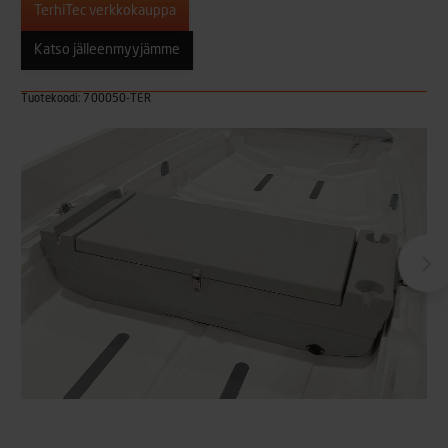
TerhiTec verkkokauppa
Katso jälleenmyyjämme
Tuotekoodi: 700050-TER