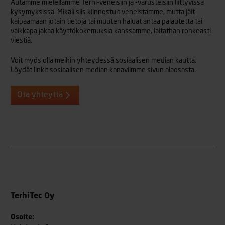
Autamme mielellämme Terhi-veneisiin ja -varusteisiin liittyvissä
kysymyksissä. Mikäli siis kiinnostuit veneistämme, mutta jäit
kaipaamaan jotain tietoja tai muuten haluat antaa palautetta tai
vaikkapa jakaa käyttökokemuksia kanssamme, laitathan rohkeasti
viestiä.
Voit myös olla meihin yhteydessä sosiaalisen median kautta.
Löydät linkit sosiaalisen median kanaviimme sivun alaosasta.
Ota yhteyttä
TerhiTec Oy
Osoite: