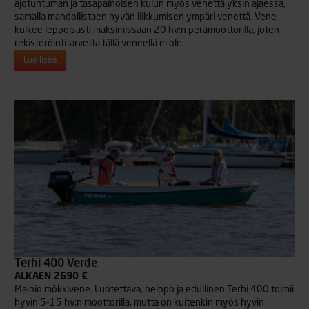
ajotuntuman ja tasapainoisen kulun myös venettä yksin ajaessa,
samalla mahdollistaen hyvän liikkumisen ympäri venettä. Vene
kulkee leppoisasti maksimissaan 20 hv:n perämoottorilla, joten
rekisteröintitarvetta tällä veneellä ei ole.
Lue lisää
Terhi 400 Verde
ALKAEN 2690 €
Mainio mökkivene. Luotettava, helppo ja edullinen Terhi 400 toimii
hyvin 5-15 hv:n moottorilla, mutta on kuitenkin myös hyvin