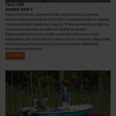
Terhi 440
ALKAEN 3090 €
Reilusti mitoitettu, perämoottorilla varustettava soutuvene.
Leveän runkonsa ansiosta Terhi 440 on poikkeuksellisen vakaa ja
kantavuudeltaan luokkansa huippua. Yhteysveneenä se kuljettaa
isommankin kuorman turvallisesti mökille ja takaisin.
Kalastuskäytössä vene ei keiku verkkoja laskettaessa eikä
kalasaalista ylös nostettaessa. Veneessä on lukittavat säilytystilat
sekä keulassa että perässä ja pituussuunnassa säädettävä,
irrotettava keskipenkki.
Lue lisää