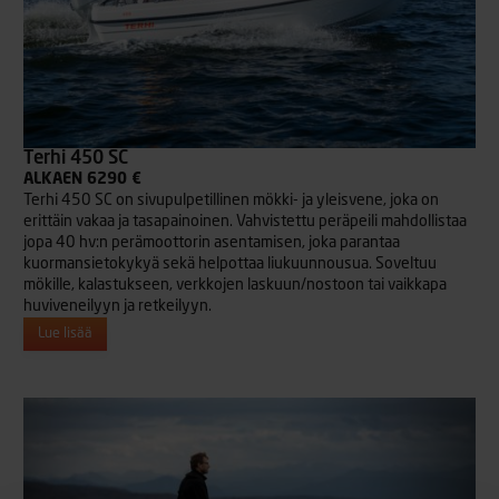
Terhi 450 SC
ALKAEN 6290 €
Terhi 450 SC on sivupulpetillinen mökki- ja yleisvene, joka on
erittäin vakaa ja tasapainoinen. Vahvistettu peräpeili mahdollistaa
jopa 40 hv:n perämoottorin asentamisen, joka parantaa
kuormansietokykyä sekä helpottaa liukuunnousua. Soveltuu
mökille, kalastukseen, verkkojen laskuun/nostoon tai vaikkapa
huviveneilyyn ja retkeilyyn.
Lue lisää