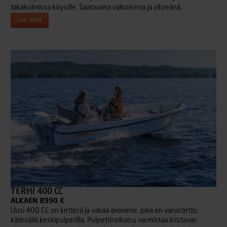
takakulmissa köysille. Saatavana valkoisena ja vihreänä.
Lue lisää
TERHI 400 CC
ALKAEN 8990 €
Uusi 400 CC on ketterä ja vakaa avovene, joka on varustettu
kätevällä keskipulpetilla. Pulpettiratkaisu varmistaa loistavan