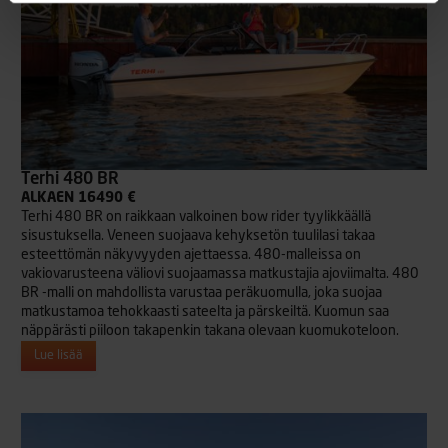
Terhi 480 BR
ALKAEN 16490 €
Terhi 480 BR on raikkaan valkoinen bow rider tyylikkäällä
sisustuksella. Veneen suojaava kehyksetön tuulilasi takaa
esteettömän näkyvyyden ajettaessa. 480-malleissa on
vakiovarusteena väliovi suojaamassa matkustajia ajoviimalta. 480
BR -malli on mahdollista varustaa peräkuomulla, joka suojaa
matkustamoa tehokkaasti sateelta ja pärskeiltä. Kuomun saa
näppärästi piiloon takapenkin takana olevaan kuomukoteloon.
Lue lisää