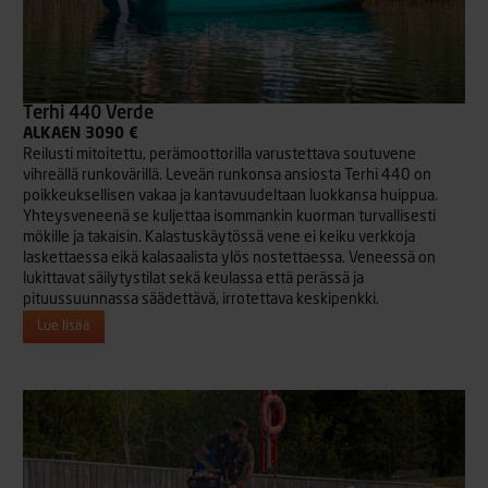
Terhi 440 Verde
ALKAEN 3090 €
Reilusti mitoitettu, perämoottorilla varustettava soutuvene
vihreällä runkovärillä. Leveän runkonsa ansiosta Terhi 440 on
poikkeuksellisen vakaa ja kantavuudeltaan luokkansa huippua.
Yhteysveneenä se kuljettaa isommankin kuorman turvallisesti
mökille ja takaisin. Kalastuskäytössä vene ei keiku verkkoja
laskettaessa eikä kalasaalista ylös nostettaessa. Veneessä on
lukittavat säilytystilat sekä keulassa että perässä ja
pituussuunnassa säädettävä, irrotettava keskipenkki.
Lue lisää