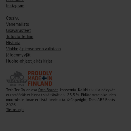
Facebook
Instagram
Etusivu
Venemallisto
Lisävarusteet
Tutustu Terhiin
Historia
Vinkkejä pienveneen valintaan
Jälleenmyyjät
Huolto-ohjeet ja käsikirjat
TerhiTec Oy on osa
Otto Brandt
-konsernia. Kaikki sivuilla näkyvät
euromääräiset hinnat sisältävät alv. 25,5 %. Pidätämme oikeuden
muutoksiin ilman erillistä ilmoitusta. © Copyright, Terhi ABS Boats
2026.
Tietosuoja