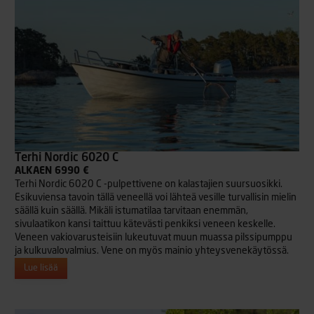
Terhi Nordic 6020 C
ALKAEN 6990 €
Terhi Nordic 6020 C -pulpettivene on kalastajien suursuosikki.
Esikuviensa tavoin tällä veneellä voi lähteä vesille turvallisin mielin
säällä kuin säällä. Mikäli istumatilaa tarvitaan enemmän,
sivulaatikon kansi taittuu kätevästi penkiksi veneen keskelle.
Veneen vakiovarusteisiin lukeutuvat muun muassa pilssipumppu
ja kulkuvalovalmius. Vene on myös mainio yhteysvenekäytössä.
Lue lisää