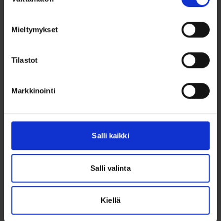
valinta
Mieltymykset
Tilastot
Terhi 450 TC
ALKAEN 13990 €
Markkinointi
Mullistava uutuus! Terhi 450 TC on helposti hallittava, kompakti ja
ketterä moottorivene, joka on varustettu tuplapulpetilla ja
kätevällä kaksiosaisella väliovella. Vene on suunniteltu etenkin
mökkisiirtymisiin ja retkeilyyn, järvillä ja maltillisen aallokon
rannikkovesillä. Tuulilasin takana jopa kolme aikuista taittaa
Salli kaikki
matkaa ajoviimalta suojassa – keulassa sen sijaan löytyy lisäistuin-
sekä säilytystilaa.
Lue lisää
Salli valinta
Kiellä