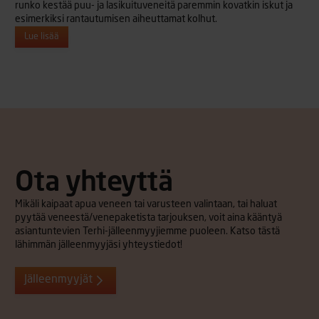
runko kestää puu- ja lasikuituveneitä paremmin kovatkin iskut ja
esimerkiksi rantautumisen aiheuttamat kolhut.
Lue lisää
Ota yhteyttä
Mikäli kaipaat apua veneen tai varusteen valintaan, tai haluat
pyytää veneestä/venepaketista tarjouksen, voit aina kääntyä
asiantuntevien Terhi-jälleenmyyjiemme puoleen. Katso tästä
lähimmän jälleenmyyjäsi yhteystiedot!
Jälleenmyyjät