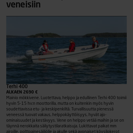
veneisiin
Terhi 400
ALKAEN 2690 €
Mainio mökkivene. Luotettava, helppo ja edullinen Terhi 400 toimii
hyvin 5-15 hv:n moottorilla, mutta on kuitenkin myös hyvin
soudettavissa etu- ja keskipenkiltä. Turvallisuutta pienessä
veneessä tuovat vakaus, helppokäyttöisyys, hyvät ajo-
ominaisuudet ja kestävyys. Vene on helppo vetää maihin ja se on
täynnä nerokkaita säilytystilaratkaisuja. Lukittavat paikat mm
airoille, polttoainesäiliölle ja akulle sekä avonaiset köysilokerot