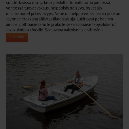
soudettavissa etu- ja keskipenkiltä. Turvallisuutta pienessä
veneessä tuovat vakaus, helppokäyttöisyys, hyvät ajo-
ominaisuudet ja kestävyys. Vene on helppo vetää maihin ja se on
täynnä nerokkaita säilytystilaratkaisuja. Lukittavat paikat mm
airoille, polttoainesäiliölle ja akulle sekä avonaiset köysilokerot
takakulmissa köysille. Saatavana valkoisena ja vihreänä.
Lue lisää