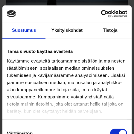
Suostumus
Yksityiskohdat
Tietoja
Terhi 450 Sloep
ALKAEN 6290 €
Tämä sivusto käyttää evästeitä
Terhi 450 Sloep on valinta sinulle, joka haluat viettää kesäpäivät
Käytämme evästeitä tarjoamamme sisällön ja mainosten
cruisaillen pitkin kanavia/jokia tai nauttien piknikeistä veneestä
käsiin, veden äärellä. Tämä vakaa ja tilava avovene tarjoaa toimivia
räätälöimiseen, sosiaalisen median ominaisuuksien
yksityiskohtia ja täydellistä mukavuutta kaikenikäisille veneilijöille.
tukemiseen ja kävijämäärämme analysoimiseen. Lisäksi
Lue lisää
jaamme sosiaalisen median, mainosalan ja analytiikka-
alan kumppaneillemme tietoja siitä, miten käytät
sivustoamme. Kumppanimme voivat yhdistää näitä
tietoja muihin tietoihin, joita olet antanut heille tai joita on
kerätty, kun olet käyttänyt heidän palvelujaan.
Suostumuksen
Välttämätön