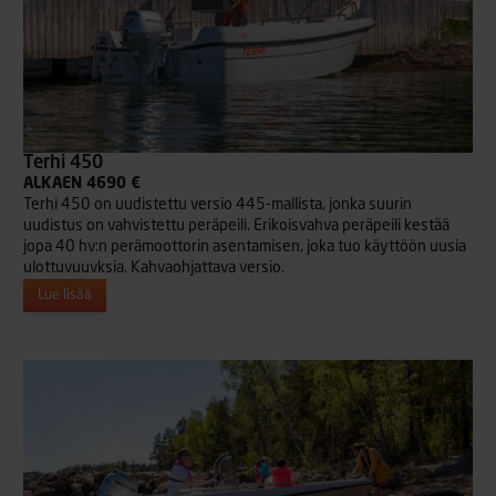
Terhi 450
ALKAEN 4690 €
Terhi 450 on uudistettu versio 445-mallista, jonka suurin
uudistus on vahvistettu peräpeili. Erikoisvahva peräpeili kestää
jopa 40 hv:n perämoottorin asentamisen, joka tuo käyttöön uusia
ulottuvuuvksia. Kahvaohjattava versio.
Lue lisää