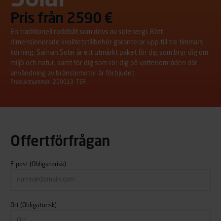
Pris från 2590 €
En traditionell roddbåt som drivs av solenergi. Rätt
dimensionerade kvalitetstillbehör garanterar upp till tre timmars
körning. Saiman Solar är ett utmärkt paket för dig som bryr dig om
miljö och natur, samt för dig som rör dig på vattenområden där
användning av bränslemotor är förbjudet.
Produktnummer: 250013-TER
Offertförfrågan
E-post
(Obligatorisk)
Ort
(Obligatorisk)