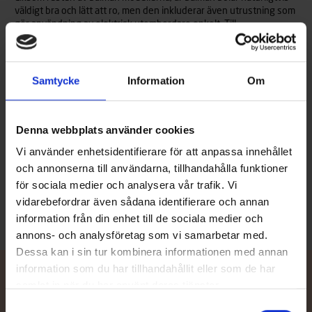
väldigt bra och lätt att ro, men den inkluderar även utrustning som
gör användning av elektrisk utombordare enkelt. Till
standardpriset hör ett par åror med årklykor, samt därtill en 30 W
solpanel som integrerats i mittbänken, en laddningsregulator
samt ett batterihölje. Lägg bara till ett batteri som motsvarar ditt
användningsbehov samt en elektrisk utombordare av valfritt
Samtycke
Information
Om
märke. Ifall du väljer en elektisk utombordare med inbyggt batteri,
behöver du nödvändligtvis inte ens ett separat batteri utan du
kan utnyttja solenergien till laddningen.
Denna webbplats använder cookies
Båtens regnvattendränering fungerar mest optimalt med en
Vi använder enhetsidentifierare för att anpassa innehållet
utombordare monterad på akterspegeln. Använder man båten
och annonserna till användarna, tillhandahålla funktioner
utan motor bör detta viktkompenseras med 10 kg extra vikt, så
för sociala medier och analysera vår trafik. Vi
att båten töms från regnvatten så bra som möjligt.
vidarebefordrar även sådana identifierare och annan
information från din enhet till de sociala medier och
annons- och analysföretag som vi samarbetar med.
Dessa kan i sin tur kombinera informationen med annan
information som du har tillhandahållit eller som de har
samlat in när du har använt deras tjänster.
Samtyckesval