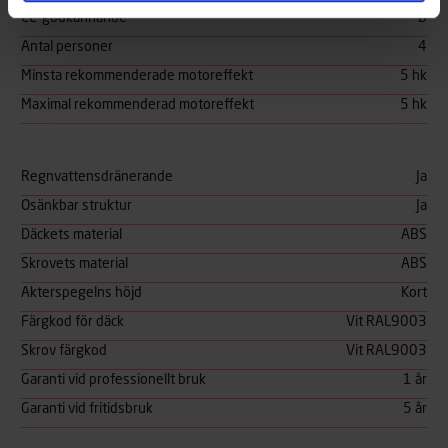
CE-godkännande
D
Antal personer
4
Minsta rekommenderade motoreffekt
5 hk
Maximal rekommenderad motoreffekt
5 hk
Regnvattensdränerande
Ja
Osänkbar struktur
Ja
Däckets material
ABS
Skrovets material
ABS
Akterspegelns höjd
Kort
Färgkod för däck
Vit RAL9003
Skrov färgkod
Vit RAL9003
Garanti vid professionellt bruk
1 år
Garanti vid fritidsbruk
5 år