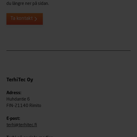
du längre ner på sidan.
Ta kontakt
TerhiTec Oy
Adress:
Huhdantie 6
FIN-21140 Rimito
E-post:
terhi@terhitec.fi