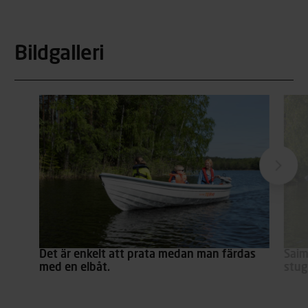
Bildgalleri
Det är enkelt att prata medan man färdas
Saim
med en elbåt.
stug